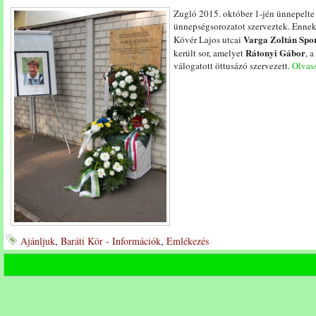
Zugló 2015. október 1-jén ünnepelte 
ünnepségsorozatot szerveztek. Ennek
Varga Zoltán Spor
Kövér Lajos utcai
Rátonyi Gábor
került sor, amelyet
, 
válogatott öttusázó szervezett.
Olvass
Ajánljuk
,
Baráti Kör - Információk
,
Emlékezés