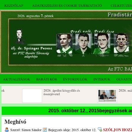
KEZDŐLAP
ADATKEZELÉSI ÉS COOKIE TÁJÉKOZTATÓ
CÉLKITŰZÉ
2026. augusztus
7.
péntek
AKTUALITÁSOK
BARÁTI KÖR
ÉVFORDULÓK
INTERJÚK
OLVAST
2026. áprilisi közgyűlés és
2026. márciusi össze
összejövetel
Születésnapi koszorúzások
Rendkívüli közgyűlé
2015. október 12., 2015bejegyzések 
novemberi összejöve
Meghívó
Az FTC Baráti Kör 2025. októberi
összejövetel
SZÓLJON HOZ
Szerző: Simon Sándor
Bejegyzés ideje: 2015. október 12.