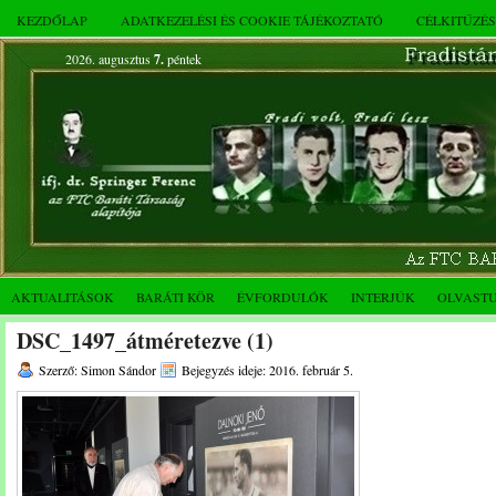
KEZDŐLAP
ADATKEZELÉSI ÉS COOKIE TÁJÉKOZTATÓ
CÉLKITŰZÉ
2026. augusztus
7.
péntek
AKTUALITÁSOK
BARÁTI KÖR
ÉVFORDULÓK
INTERJÚK
OLVAST
DSC_1497_átméretezve (1)
Szerző: Simon Sándor
Bejegyzés ideje: 2016. február 5.