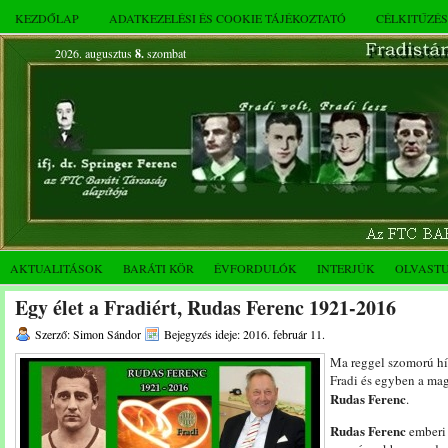
KEZDŐLAP
ADATKEZELÉSI ÉS COOKIE TÁJÉKOZTATÓ
CÉLKITŰZÉ
2026. augusztus
8.
szombat
AKTUALITÁSOK
BARÁTI KÖR
ÉVFORDULÓK
INTERJÚK
OLVAST
Egy élet a Fradiért, Rudas Ferenc 1921-2016
Szerző: Simon Sándor
Bejegyzés ideje: 2016. február 11.
Ma reggel szomorú hí
Fradi és egyben a mag
Rudas Ferenc
.
Rudas Ferenc
emberi 