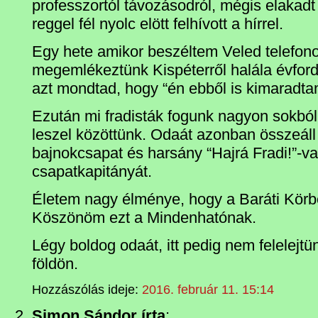
professzortól távozásodról, mégis elakad
reggel fél nyolc elött felhívott a hírrel.
Egy hete amikor beszéltem Veled telefon
megemlékeztünk Kispéterről halála évfordu
azt mondtad, hogy “én ebből is kimaradta
Ezután mi fradisták fogunk nagyon sokbó
leszel közöttünk. Odaát azonban összeáll
bajnokcsapat és harsány “Hajrá Fradi!”-va
csapatkapitányát.
Életem nagy élménye, hogy a Baráti Körb
Köszönöm ezt a Mindenhatónak.
Légy boldog odaát, itt pedig nem felelejtün
földön.
Hozzászólás ideje:
2016. február 11. 15:14
Simon Sándor írta
: