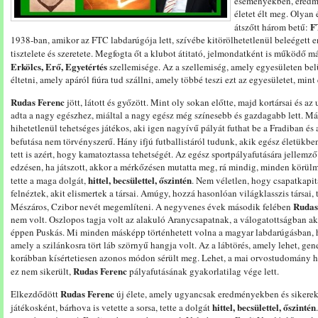
eseményekben, eredm
életet élt meg. Olyan 
F
átszőtt három betű:
1938-ban, amikor az FTC labdarúgója lett, szívébe kitörölhetetlenül beleégett e
tisztelete és szeretete. Megfogta őt a klubot átitató, jelmondatként is működő 
Erkölcs, Erő, Egyetértés
szellemisége. Az a szellemiség, amely egyesületen bel
éltetni, amely apáról fiúra tud szállni, amely többé teszi ezt az egyesületet, mi
Rudas Ferenc
jött, látott és győzött. Mint oly sokan előtte, majd kortársai és a
adta a nagy egészhez, miáltal a nagy egész még színesebb és gazdagabb lett. Má
hihetetlenül tehetséges játékos, aki igen nagyívű pályát futhat be a Fradiban 
befutása nem törvényszerű. Hány ifjú futballistáról tudunk, akik egész életük
tett is azért, hogy kamatoztassa tehetségét. Az egész sportpályafutására jellemző 
edzésen, ha játszott, akkor a mérkőzésen mutatta meg, rá mindig, minden körül
hittel, becsülettel, őszintén
tette a maga dolgát,
. Nem véletlen, hogy csapatkapit
felnéztek, akit elismertek a társai. Amúgy, hozzá hasonlóan világklasszis társai
Rudas
Mészáros, Czibor nevét megemlíteni. A negyvenes évek második felében
nem volt. Oszlopos tagja volt az alakuló Aranycsapatnak, a válogatottságban ak
éppen Puskás. Mi minden másképp történhetett volna a magyar labdarúgásban, h
amely a szilánkosra tört láb szörnyű hangja volt. Az a lábtörés, amely lehet, ge
korábban kísértetiesen azonos módon sérült meg. Lehet, a mai orvostudomány he
Rudas Ferenc
ez nem sikerült,
pályafutásának gyakorlatilag vége lett.
Rudas Ferenc
Elkezdődött
új élete, amely ugyancsak eredményekben és sikerek
hittel, becsülettel, őszintén
játékosként, bárhova is vetette a sorsa, tette a dolgát