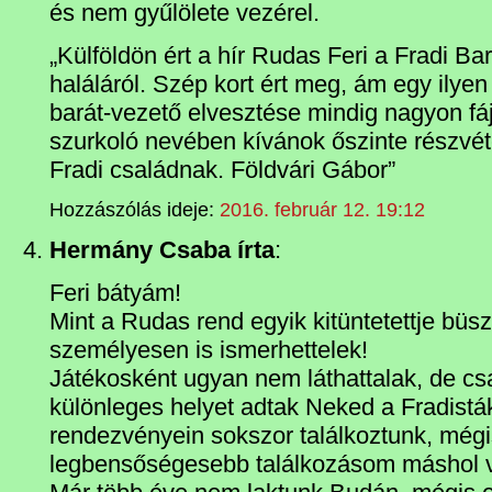
és nem gyűlölete vezérel.
„Külföldön ért a hír Rudas Feri a Fradi Ba
haláláról. Szép kort ért meg, ám egy ilye
barát-vezető elvesztése mindig nagyon f
szurkoló nevében kívánok őszinte részvét
Fradi családnak. Földvári Gábor”
Hozzászólás ideje:
2016. február 12. 19:12
Hermány Csaba írta
:
Feri bátyám!
Mint a Rudas rend egyik kitüntetettje büs
személyesen is ismerhettelek!
Játékosként ugyan nem láthattalak, de cs
különleges helyet adtak Neked a Fradisták
rendezvényein sokszor találkoztunk, még
legbensőségesebb találkozásom máshol v