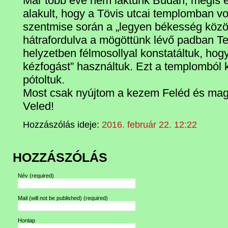
Már több éve nem laktunk Budán, mégis 
alakult, hogy a Tövis utcai templomban vo
szentmise során a „legyen békesség közö
hátrafordulva a mögöttünk lévő padban Te 
helyzetben félmosollyal konstatáltuk, hog
kézfogást” használtuk. Ezt a templomból 
pótoltuk.
Most csak nyújtom a kezem Feléd és m
Veled!
Hozzászólás ideje:
2016. február 22. 12:22
HOZZÁSZÓLÁS
Név
(required)
Mail (will not be published)
(required)
Honlap