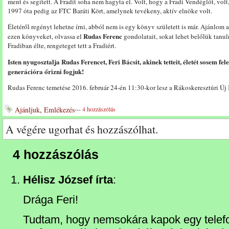
ment és segített. A Fradit soha nem hagyta el. Volt, hogy a Fradi Vendéglőt, volt
1997 óta pedig az FTC Baráti Kört, amelynek tevékeny, aktív elnöke volt.
Életéről regényt lehetne írni, abból nem is egy könyv született is már. Ajánlom
Rudas Ferenc
ezen könyveket, olvassa el
gondolatait, sokat lehet belőlük tanuln
Fradiban élte, rengeteget tett a Fradiért.
Isten nyugosztalja Rudas Ferencet, Feri Bácsit, akinek tetteit, életét sosem fe
generációra őrizni fogjuk!
Rudas Ferenc temetése 2016. február 24-én 11:30-kor lesz a Rákoskeresztúri Ú
Ajánljuk
,
Emlékezés
---
4 hozzászólás
A végére ugorhat és hozzászólhat.
4 hozzászólás
Hélisz József írta
:
Drága Feri!
Tudtam, hogy nemsokára kapok egy telef