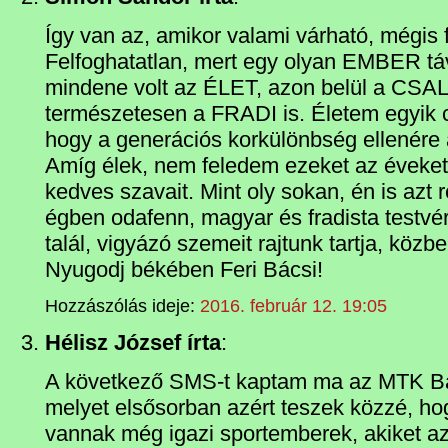
Így van az, amikor valami várható, mégis f
Felfoghatatlan, mert egy olyan EMBER tá
mindene volt az ÉLET, azon belül a CSA
természetesen a FRADI is. Életem egyik 
hogy a generációs korkülönbség ellenére a
Amíg élek, nem feledem ezeket az éveket, a
kedves szavait. Mint oly sokan, én is azt
égben odafenn, magyar és fradista testvé
talál, vigyázó szemeit rajtunk tartja, közbe
Nyugodj békében Feri Bácsi!
Hozzászólás ideje:
2016. február 12. 19:05
Hélisz József írta
:
A következő SMS-t kaptam ma az MTK Bará
melyet elsősorban azért teszek közzé, h
vannak még igazi sportemberek, akiket a