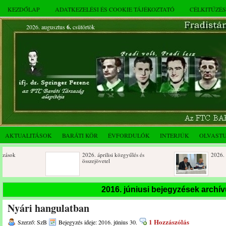
KEZDŐLAP
ADATKEZELÉSI ÉS COOKIE TÁJÉKOZTATÓ
CÉLKITŰZÉ
2026. augusztus
6.
csütörtök
AKTUALITÁSOK
BARÁTI KÖR
ÉVFORDULÓK
INTERJÚK
OLVAST
2026. áprilisi közgyűlés és
2026. márciusi összejövetel
összejövetel
Születésnapi koszorúzások
Rendkívüli közgyűlés és a 
2016. júniusi bejegyzések archí
novemberi összejövetel
Nyári hangulatban
Az FTC Baráti Kör 2025. októberi
összejövetel
1 Hozzászólás
Szerző: SzB
Bejegyzés ideje: 2016. június 30.