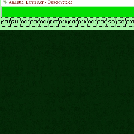
Ajánljuk
,
Baráti Kör - Összejövetelek
