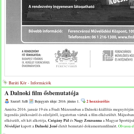
Baráti Kör - Információk
A Dalnoki film ősbemutatója
2 hozzászólás
Szerző: SzB
Bejegyzés ideje: 2016. június 1.
Amióta 2016. január 19-én a Fradi Múzeumban a Dalnoki-kiállítás megnyitóján e
legendás játékosáról és edzőjéről, izgatottan vártuk a film elkészültét. Májusba
Czégány Pál
Nagy Zsuzsanna
elkészült, sőt két alkotója,
és
a Magyar Sportújsá
Dalnoki Jenő
Nívódíjat
kapott a
életét bemutató dokumentumfilmért.
Olvassa el