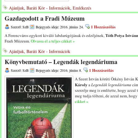
Ajánljuk
,
Baráti Kör - Információk
,
Emlékezés
Gazdagodott a Fradi Múzeum
1 Hozzászólás
Szerző: SzB
Bejegyzés ideje: 2016. június 24.
Tóth Potya István
A Ferencváros egykori kiváló labdarúgójának és edzőjének,
Fradi Múzeum.
Olvassa el a teljes cikket »
Ajánljuk
,
Baráti Kör - Információk
Könyvbemutató – Legendák legendáriuma
1 Hozzászólás
Szerző: SzB
Bejegyzés ideje: 2016. június 8.
A Szent István körúti Örkény István 
Károly
a
Legendák legendáriuma
cím
szerzője meg is említette, hogy azzal 
meg tudja tölteni, de azzal nem, hogy
cikket »