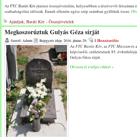
Az FTC Baráti Kör júniusi összejövetelére, helyesebben a résztvevői létszámra 
szabadságolási időszak. Ennek ellenére egész szép számban gyűltünk össze.
Olv
Ajánljuk
,
Baráti Kör - Összejövetelek
Megkoszorúztuk Gulyás Géza sírját
1 Hozzászólás
Szerző: Admin
Bejegyzés ideje: 2016. június 29.
Az
FTC Baráti Kör
, az
FTC Múzeum
és 
képviselői, születésének 85. évfordulój
Gulyás Géza sírját.
Olvassa el a teljes cikket »