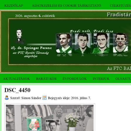
KEZDŐLAP
ADATKEZELÉSI ÉS COOKIE TÁJÉKOZTATÓ
CÉLKITŰZÉ
2026. augusztus
6.
csütörtök
AKTUALITÁSOK
BARÁTI KÖR
ÉVFORDULÓK
INTERJÚK
OLVAST
DSC_4450
Szerző: Simon Sándor
Bejegyzés ideje: 2016. július 7.