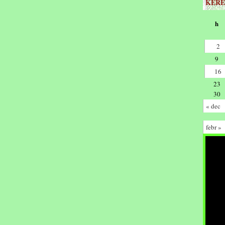
KERE
h
2
9
16
23
30
« dec
febr »