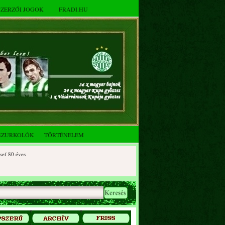
SZERZŐI JOGOK
FRADI.HU
SZURKOLÓK
TÖRTÉNELEM
 éves
0 éves