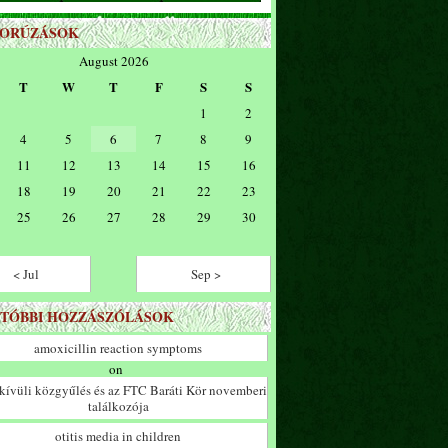
ZORÚZÁSOK
August 2026
T
W
T
F
S
S
1
2
4
5
6
7
8
9
11
12
13
14
15
16
18
19
20
21
22
23
25
26
27
28
29
30
< Jul
Sep >
TÓBBI HOZZÁSZÓLÁSOK
amoxicillin reaction symptoms
on
ívüli közgyűlés és az FTC Baráti Kör novemberi
találkozója
otitis media in children