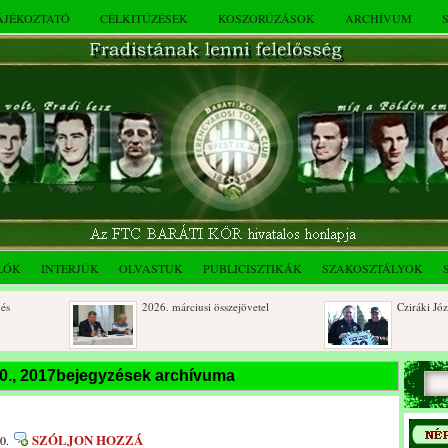
TÁJÉKOZTATÓ
CÉLKITŰZÉSEK
KOSZORÚZÁSOK
ARCHÍVUM
LÓK
INTERJÚK
OLVASTUK
PUBLICISZTIKÁK
SZAKOSZTÁLYOK
2026. márciusi összejövetel
Cziráki József 80
Rendkívüli közgyűlés és a 2025.
Dálnoki József 9
20., 2017bejegyzések archívuma
novemberi összejövetel
beri
SZÓLJON HOZZÁ
0.