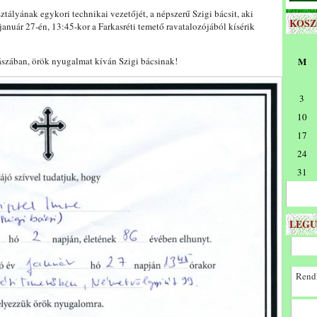
ályának egykori technikai vezetőjét, a népszerű Szigi bácsit, aki
KOS
január 27-én, 13:45-kor a Farkasréti temető ravatalozójából kísérik
ászában, örök nyugalmat kíván Szigi bácsinak!
M
3
10
17
24
31
LEGU
Rendk