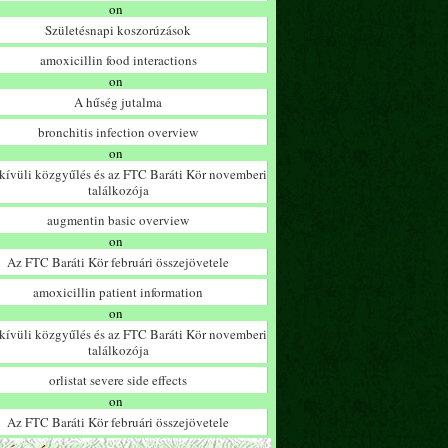
on
Születésnapi koszorúzások
amoxicillin food interactions
on
A hűség jutalma
bronchitis infection overview
on
ívüli közgyűlés és az FTC Baráti Kör novemberi
találkozója
augmentin basic overview
on
Az FTC Baráti Kör februári összejövetele
amoxicillin patient information
on
ívüli közgyűlés és az FTC Baráti Kör novemberi
találkozója
orlistat severe side effects
on
Az FTC Baráti Kör februári összejövetele