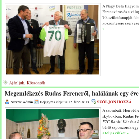
A Nagy Béla Hagyomá
Ferencváros és a válog
70. születésnapját fe
köszöntésére szervez
»
Ajánljuk
,
Köszöntők
Megemlékezés Rudas Ferencről, halálának egy éve
SZÓLJON HOZZÁ
Szerző: Admin
Bejegyzés ideje: 2017. február 13.
A szombati, Honvéd el
Rudas Fe
skyboxban,
FTC Baráti Kör
és a
bérlő szponzorok egy
a teljes cikket »