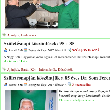
Ajánljuk
,
Emlékezés
Születésnapi köszöntések: 95 + 85
SZÓLJON HOZZÁ
Szerző: SzB
Bejegyzés ideje: 2017. február 8.
A Nagy Béla Hagyományőrző Egyesület szervezésében két születésnapi köszöntés
el a teljes cikket »
Ajánljuk
,
Baráti Kör - Információk
,
Köszöntők
Születésnapján köszöntjük a 85 éves Dr. Som Fere
3 hozzászólás
Szerző: SzB
Bejegyzés ideje: 2017. február 7.
Dr. Som Ferenc a mai napon ünnepli 8
kerestük meg, hogy köszöntsük, és tö
Olvassa el a teljes cikket »