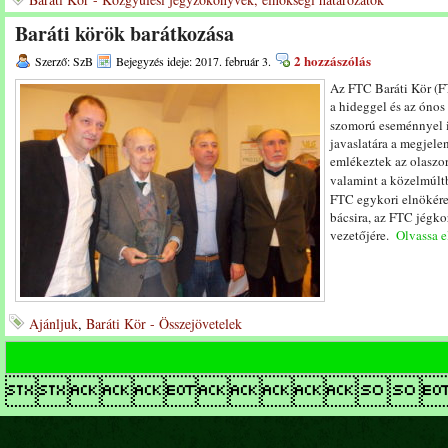
Baráti körök barátkozása
2 hozzászólás
Szerző: SzB
Bejegyzés ideje: 2017. február 3.
Az FTC Baráti Kör (F
a hideggel és az ónos
szomorú eseménnyel 
javaslatára a megjele
emlékeztek az olaszor
valamint a közelmúl
FTC egykori elnökér
bácsira, az FTC jégk
vezetőjére.
Olvassa el
Ajánljuk
,
Baráti Kör - Összejövetelek
