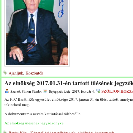
Ajánljuk
,
Köszöntők
Az elnökség 2017.01.31-én tartott ülésének jegyző
SZÓLJON HOZZ
Szerző: Simon Sándor
Bejegyzés ideje: 2017. február 4.
Az FTC Baráti Kör egyesület elnöksége 2017. január 31-én ülést tartott, amel
tekinthető meg.
A dokumentum a nevére kattintással tölthető le.
Az elnökség ülésének jegyzőkönyve
Baráti Kör - Közgyűlési jegyzőkönyvek, elnökségi határozatok