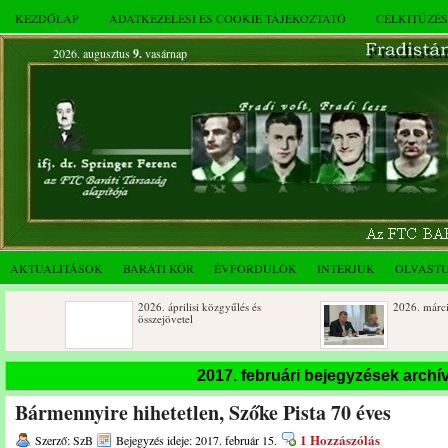
KEZDŐLAP
ADATKEZELÉSI ÉS COOKIE TÁJÉKOZTATÓ
CÉLKITŰZÉ
2026. augusztus
9.
vasárnap
AKTUALITÁSOK
BARÁTI KÖR
ÉVFORDULÓK
INTERJÚK
OLVAST
2026. áprilisi közgyűlés és
2026. márciusi összejövetel
összejövetel
Rendkívüli közgyűlés és a 2025.
Dálnoki József 90 éves
2017. februári bejegyzések arch
novemberi összejövetel
Bármennyire hihetetlen, Szőke Pista 70 éves
1 Hozzászólás
Szerző: SzB
Bejegyzés ideje: 2017. február 15.