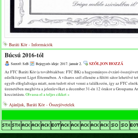
Baráti Kör - Információk
Búcsú 2016-tól
SZÓLJON HOZZÁ
Szerző: SzB
Bejegyzés ideje: 2017. január 2.
Az FTC Baráti Kör (a továbbiakban: FTC BK) a hagyományos évzáró összejövetel
edzőközpont Liget Éttermében. A viharos szél ellenére a fűtött sátor lehetővé te
egyéb elfoglaltsága miatt, nem tudott részt venni a találkozón, így az FTC elnö
üzenetében meghívta a jelenlevőket a december 31-én 12 órakor a Groupama Aré
koccintásra.
Olvassa el a teljes cikket »
Ajánljuk
,
Baráti Kör - Összejövetelek
