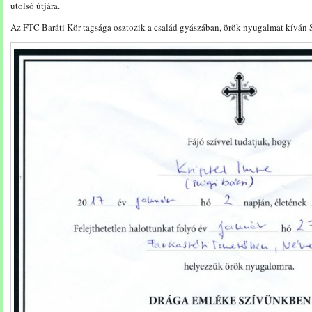
utolsó útjára.
Az FTC Baráti Kör tagsága osztozik a család gyászában, örök nyugalmat kíván 