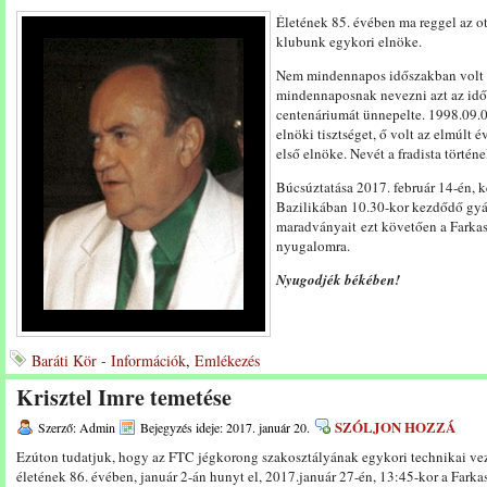
Életének 85. évében ma reggel az 
klubunk egykori elnöke.
Nem mindennapos időszakban volt a
mindennaposnak nevezni azt az idős
centenáriumát ünnepelte. 1998.09.08
elnöki tisztséget, ő volt az elmúlt 
első elnöke. Nevét a fradista tört
Búcsúztatása 2017. február 14-én, k
Bazilikában 10.30-kor kezdődő gyás
maradványait ezt követően a Farkas
nyugalomra.
Nyugodjék békében!
Baráti Kör - Információk
,
Emlékezés
Krisztel Imre temetése
SZÓLJON HOZZÁ
Szerző: Admin
Bejegyzés ideje: 2017. január 20.
Ezúton tudatjuk, hogy az FTC jégkorong szakosztályának egykori technikai vezet
életének 86. évében, január 2-án hunyt el, 2017.január 27-én, 13:45-kor a Farkas