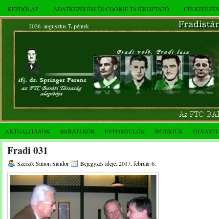
KEZDŐLAP
ADATKEZELÉSI ÉS COOKIE TÁJÉKOZTATÓ
CÉLKITŰZÉ
2026. augusztus
7.
péntek
AKTUALITÁSOK
BARÁTI KÖR
ÉVFORDULÓK
INTERJÚK
OLVAST
Fradi 031
Szerző: Simon Sándor
Bejegyzés ideje: 2017. február 6.