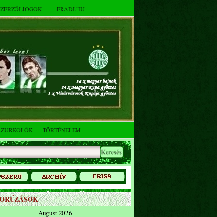
SZERZŐI JOGOK
FRADI.HU
SZURKOLÓK
TÖRTÉNELEM
ZORÚZÁSOK
August 2026