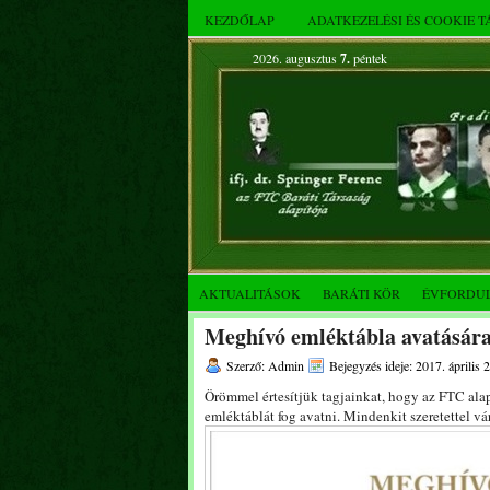
KEZDŐLAP
ADATKEZELÉSI ÉS COOKIE 
2026. augusztus
7.
péntek
AKTUALITÁSOK
BARÁTI KÖR
ÉVFORDU
Meghívó emléktábla avatásár
Szerző: Admin
Bejegyzés ideje: 2017. április 2
Örömmel értesítjük tagjainkat, hogy az FTC al
emléktáblát fog avatni. Mindenkit szeretettel vá