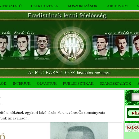
TÁJÉKOZTATÓ
CÉLKITŰZÉSEK
KOSZORÚZÁSOK
ARCHÍVUM
LÓK
INTERJÚK
OLVASTUK
PUBLICISZTIKÁK
SZAKOSZTÁLYOK
a
1.
apító elnökének egykori lakóházán Ferencváros Önkormányzata
runk az avatáson.
KOS