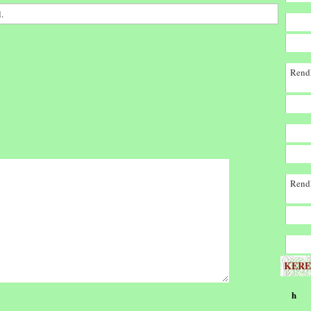
.
Rendk
Rendk
KERE
h