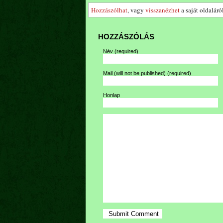
Hozzászólhat
, vagy
visszanézhet
a saját oldaláról
HOZZÁSZÓLÁS
Név
(required)
Mail (will not be published)
(required)
Honlap