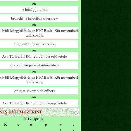
on
A hűség jutalma
bronchitis infection overview
on
ívüli közgyűlés és az FTC Baráti Kör novemberi
találkozója
augmentin basic overview
on
Az FTC Baráti Kör februári összejövetele
amoxicillin patient information
on
ívüli közgyűlés és az FTC Baráti Kör novemberi
találkozója
orlistat severe side effects
on
Az FTC Baráti Kör februári összejövetele
SÉS DÁTUM SZERINT
2017. április
K
s
c
p
s
v
1
2