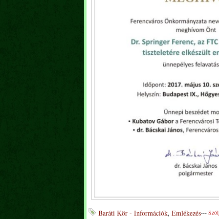
Baráti Kör - Információk
,
Emlékezés
---
Szól