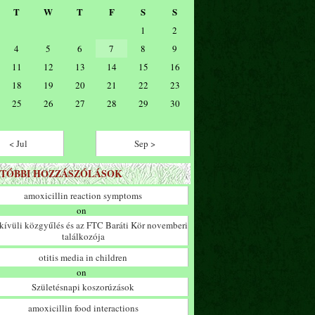
T
W
T
F
S
S
1
2
4
5
6
7
8
9
11
12
13
14
15
16
18
19
20
21
22
23
25
26
27
28
29
30
< Jul
Sep >
TÓBBI HOZZÁSZÓLÁSOK
amoxicillin reaction symptoms
on
ívüli közgyűlés és az FTC Baráti Kör novemberi
találkozója
otitis media in children
on
Születésnapi koszorúzások
amoxicillin food interactions