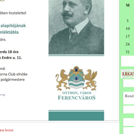
M
3
10
17
24
31
LEGU
Rendk
jon hozzá