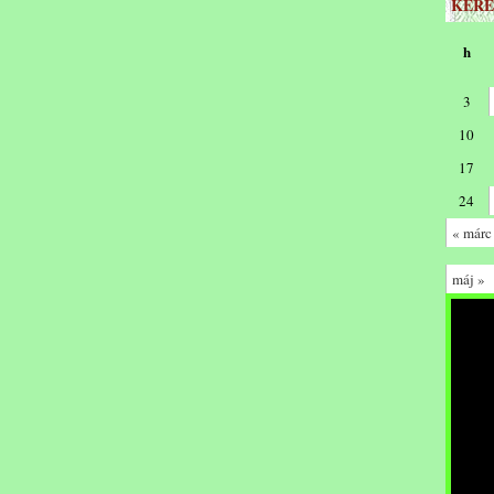
KERE
h
3
10
17
24
« márc
máj »