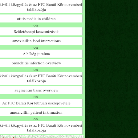
ívüli közgyűlés és az FTC Baráti Kör novemberi
találkozója
otitis media in children
on
Születésnapi koszorúzások
amoxicillin food interactions
on
A hűség jutalma
bronchitis infection overview
on
ívüli közgyűlés és az FTC Baráti Kör novemberi
találkozója
augmentin basic overview
on
Az FTC Baráti Kör februári összejövetele
amoxicillin patient information
on
ívüli közgyűlés és az FTC Baráti Kör novemberi
találkozója