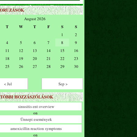
ZORÚZÁSOK
August 2026
T
W
T
F
S
S
1
2
4
5
6
7
8
9
11
12
13
14
15
16
18
19
20
21
22
23
25
26
27
28
29
30
< Jul
Sep >
TÓBBI HOZZÁSZÓLÁSOK
sinusitis ent overview
on
Ünnepi események
amoxicillin reaction symptoms
on