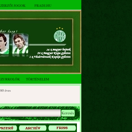
SZERZŐI JOGOK
FRADI.HU
SZURKOLÓK
TÖRTÉNELEM
ves
éves