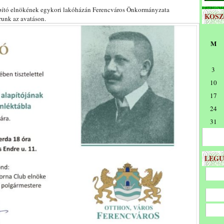
apító elnökének egykori lakóházán Ferencváros Önkormányzata
KOS
runk az avatáson.
M
3
10
17
24
31
LEGU