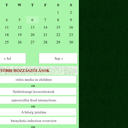
T
W
T
F
S
S
1
2
4
5
6
7
8
9
11
12
13
14
15
16
18
19
20
21
22
23
25
26
27
28
29
30
< Jul
Sep >
TÓBBI HOZZÁSZÓLÁSOK
otitis media in children
on
Születésnapi koszorúzások
amoxicillin food interactions
on
A hűség jutalma
bronchitis infection overview
on