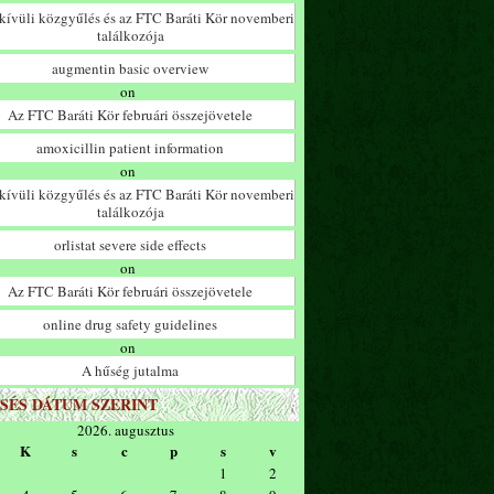
ívüli közgyűlés és az FTC Baráti Kör novemberi
találkozója
augmentin basic overview
on
Az FTC Baráti Kör februári összejövetele
amoxicillin patient information
on
ívüli közgyűlés és az FTC Baráti Kör novemberi
találkozója
orlistat severe side effects
on
Az FTC Baráti Kör februári összejövetele
online drug safety guidelines
on
A hűség jutalma
SÉS DÁTUM SZERINT
2026. augusztus
K
s
c
p
s
v
1
2