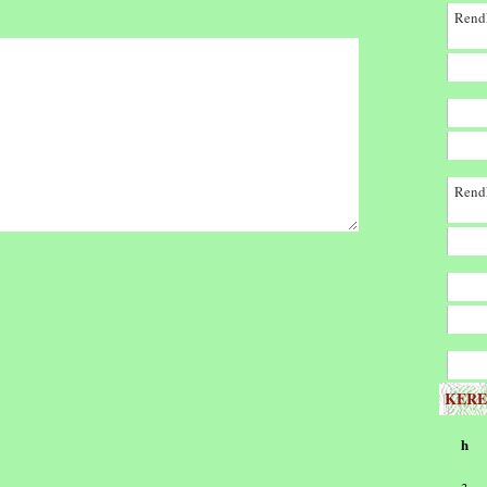
Rendk
Rendk
KERE
h