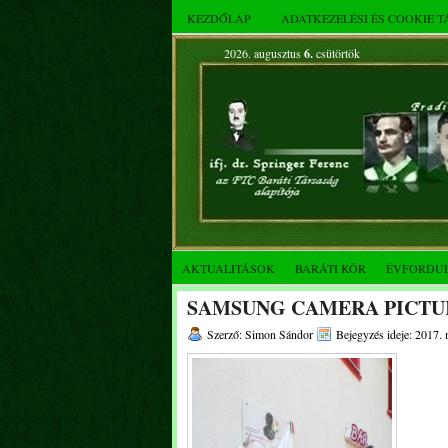
KEZDŐLAP
ADATKEZELÉSI ÉS COOKIE 
2026. augusztus
6.
csütörtök
AKTUALITÁSOK
BARÁTI KÖR
ÉVFORDU
SAMSUNG CAMERA PICTU
Szerző: Simon Sándor
Bejegyzés ideje: 2017. 