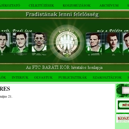
TÁJÉKOZTATÓ
CÉLKITŰZÉSEK
KOSZORÚZÁSOK
ARCHÍVUM
LÓK
INTERJÚK
OLVASTUK
PUBLICISZTIKÁK
SZAKOSZTÁLYOK
RES
május 21.
KOS