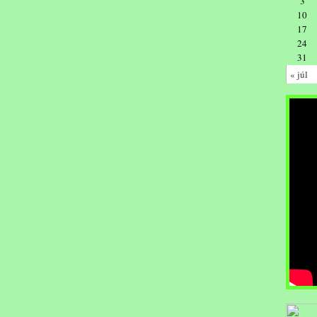
3
10
17
24
31
« júl