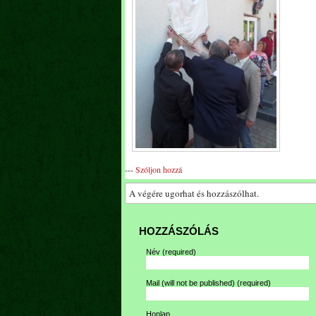
---
Szóljon hozzá
A végére ugorhat és hozzászólhat.
HOZZÁSZÓLÁS
Név
(required)
Mail (will not be published)
(required)
Honlap