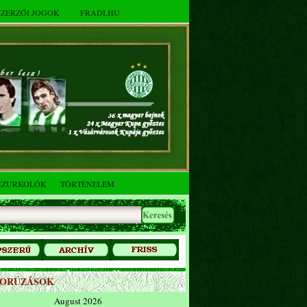
SZERZŐI JOGOK
FRADI.HU
SZURKOLÓK
TÖRTÉNELEM
ZORÚZÁSOK
August 2026