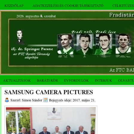
KEZDŐLAP
ADATKEZELÉSI ÉS COOKIE TÁJÉKOZTATÓ
CÉLKITŰZÉ
2026. augusztus
8.
szombat
AKTUALITÁSOK
BARÁTI KÖR
ÉVFORDULÓK
INTERJÚK
OLVAST
SAMSUNG CAMERA PICTURES
Szerző: Simon Sándor
Bejegyzés ideje: 2017. május 21.