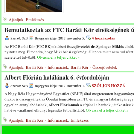
Ajánljuk
,
Emlékezés
Bemutatkoztak az FTC Baráti Kör elnökségének új
4 hozzászólás
Szerző: SzB
Bejegyzés ideje: 2017. november 5.
dr. Springer Miklós
Az FTC Baráti Kör (FTC BK) októberi összejövetelét
elnök
nyitotta meg. Elmondta, hogy Miki bácsi egészségi állapota miatt nem tud részt
szeretettel üdvözöl.
Olvassa el a teljes cikket »
Ajánljuk
,
Baráti Kör - Információk
,
Baráti Kör - Összejövetelek
Albert Flórián halálának 6. évfordulóján
SZÓLJON HOZZÁ
Szerző: SzB
Bejegyzés ideje: 2017. november 1.
A Nagy Béla Hagyományőrző Egyesület (NBHE) által megteremtett hagyományn
órakor is összegyűltek az Óbudai temetőben az FTC és a magyar labdarúgás eg
Albert Flóriánnak
egyetlen aranylabdásának,
a sírjánál a barátok, játékostárs
hat éve váratlanul elhunyt legendás futballistáról.
Olvassa el a teljes cikket »
Ajánljuk
,
Baráti Kör - Információk
,
Emlékezés