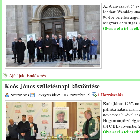
Az Aranycsapat 64 év
londoni Wembley stad
90 éve veretlen ango
Magyar Labdarúgás Na
Olvassa el a teljes cik
Ajánljuk
,
Emlékezés
Koós János születésnapi köszöntése
1 Hozzászólás
Szerző: SzB
Bejegyzés ideje: 2017. november 25.
Koós János
1937. nov
pálinka hatására, amit
november 21-ével an
Hagyományőrző Egyes
(FTC BK) november 22
Olvassa el a teljes cik