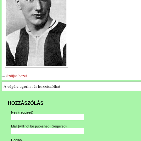
---
Szóljon hozzá
A végére ugorhat és hozzászólhat.
HOZZÁSZÓLÁS
Név
(required)
Mail (will not be published)
(required)
Honlap