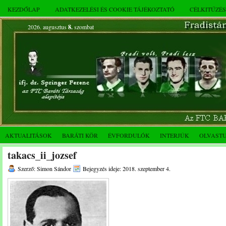
KEZDŐLAP
ADATKEZELÉSI ÉS COOKIE TÁJÉKOZTATÓ
CÉLKITŰZÉ
2026. augusztus
8.
szombat
AKTUALITÁSOK
BARÁTI KÖR
ÉVFORDULÓK
INTERJÚK
OLVAST
takacs_ii_jozsef
Szerző: Simon Sándor
Bejegyzés ideje: 2018. szeptember 4.