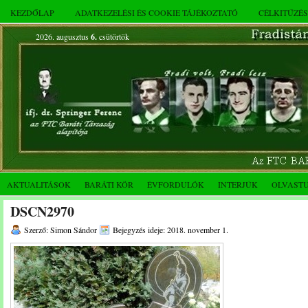
KEZDŐLAP
ADATKEZELÉSI ÉS COOKIE TÁJÉKOZTATÓ
CÉLKITŰZÉ
2026. augusztus
6.
csütörtök
AKTUALITÁSOK
BARÁTI KÖR
ÉVFORDULÓK
INTERJÚK
OLVAST
DSCN2970
Szerző: Simon Sándor
Bejegyzés ideje: 2018. november 1.