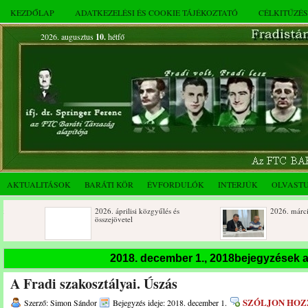
KEZDŐLAP
ADATKEZELÉSI ÉS COOKIE TÁJÉKOZTATÓ
CÉLKITŰZÉ
2026. augusztus
10.
hétfő
AKTUALITÁSOK
BARÁTI KÖR
ÉVFORDULÓK
INTERJÚK
OLVAST
2026. áprilisi közgyűlés és
2026. márciusi összejövetel
összejövetel
Rendkívüli közgyűlés és a 2025.
Dálnoki József 90 éves
2018. december 1., 2018bejegyzések 
novemberi összejövetel
A Fradi szakosztályai. Úszás
SZÓLJON HOZ
Szerző: Simon Sándor
Bejegyzés ideje: 2018. december 1.