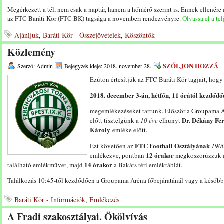
Megérkezett a tél, nem csak a naptár, hanem a hőmérő szerint is. Ennek ellenér
az FTC Baráti Kör (FTC BK) tagsága a novemberi rendezvényre.
Olvassa el a tel
Ajánljuk
,
Baráti Kör - Összejövetelek
,
Köszöntők
Közlemény
SZÓLJON HOZZÁ
Szerző: Admin
Bejegyzés ideje: 2018. november 28.
Ezúton értesítjük az FTC Baráti Kör tagjait, hogy
2018. december 3-án, hétfőn, 11 órától kezdődő
megemlékezéseket tartunk. Először a Groupama A
Dr. Dékány Fe
előtt tisztelgünk a
10 éve
elhunyt
Károly
emléke előtt.
FTC Football Osztályának
Ezt követően az
1900
12 órakor
emlékezve, pontban
megkoszorúzzuk a 
14 órakor
található emlékművet, majd
a Bakáts téri emléktáblát.
Találkozás 10:45-től kezdődően a Groupama Aréna főbejáratánál vagy a későbbi
Baráti Kör - Információk
,
Emlékezés
A Fradi szakosztályai. Ökölvívás