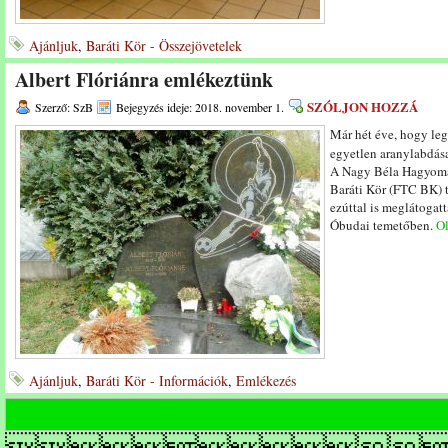
Ajánljuk
,
Baráti Kör - Összejövetelek
Albert Flóriánra emlékeztünk
SZÓLJON HOZZÁ
Szerző: SzB
Bejegyzés ideje: 2018. november 1.
Már hét éve, hogy le
egyetlen aranylabdás
A Nagy Béla Hagyomá
Baráti Kör (FTC BK) 
ezúttal is meglátogatt
Óbudai temetőben.
Ol
Ajánljuk
,
Baráti Kör - Információk
,
Emlékezés