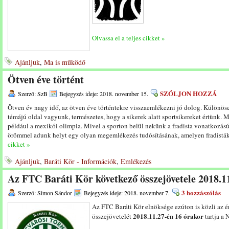
Olvassa el a teljes cikket »
Ajánljuk
,
Ma is működő
Ötven éve történt
SZÓLJON HOZZÁ
Szerző: SzB
Bejegyzés ideje: 2018. november 15.
Ötven év nagy idő, az ötven éve történtekre visszaemlékezni jó dolog. Különösen
témájú oldal vagyunk, természetes, hogy a sikerek alatt sportsikereket értünk. 
például a mexikói olimpia. Mivel a sporton belül nekünk a fradista vonatkozású
örömmel adunk helyt egy olyan megemlékezés tudósításának, amelyen fradisták 
cikket »
Ajánljuk
,
Baráti Kör - Információk
,
Emlékezés
Az FTC Baráti Kör következő összejövetele 2018.11
3 hozzászólás
Szerző: Simon Sándor
Bejegyzés ideje: 2018. november 7.
Az FTC Baráti Kör elnöksége ezúton is közli az 
2018.11.27-én 16 órakor
összejövetelét
tartja a 