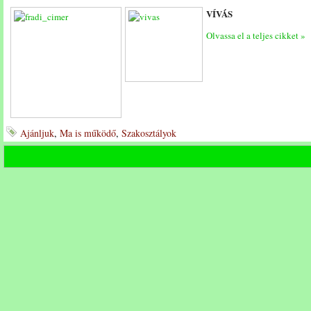
VÍVÁS
Olvassa el a teljes cikket »
Ajánljuk
,
Ma is működő
,
Szakosztályok