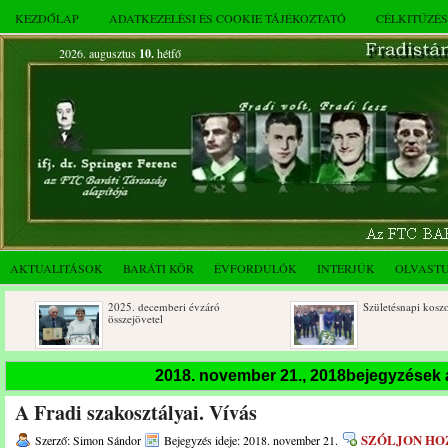
KEZDŐLAP
ADATKEZELÉSI ÉS COOKIE TÁJÉKOZTATÓ
CÉLKITŰZÉ
2026. augusztus
10.
hétfő
AKTUALITÁSOK
BARÁTI KÖR
ÉVFORDULÓK
INTERJÚK
OLVAST
2025. decemberi évzáró
Születésnapi koszorúzások
összejövetel
2018. november 21., 2018bejegyzések
A Fradi szakosztályai. Vívás
SZÓLJON HO
Szerző: Simon Sándor
Bejegyzés ideje: 2018. november 21.