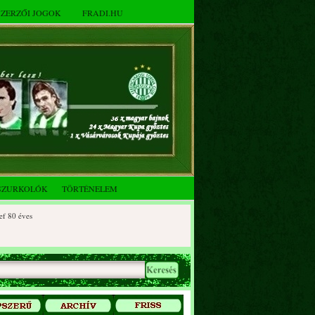
SZERZŐI JOGOK
FRADI.HU
SZURKOLÓK
TÖRTÉNELEM
 éves
0 éves