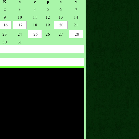
K
s
c
p
s
v
2
3
4
5
6
7
9
10
11
12
13
14
16
17
18
19
20
21
23
24
25
26
27
28
30
31