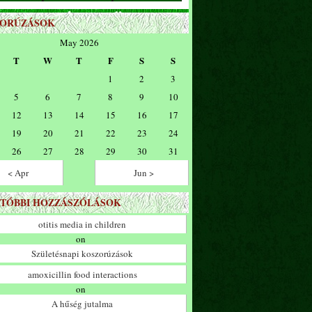
ZORÚZÁSOK
May 2026
T
W
T
F
S
S
1
2
3
5
6
7
8
9
10
12
13
14
15
16
17
19
20
21
22
23
24
26
27
28
29
30
31
< Apr
Jun >
TÓBBI HOZZÁSZÓLÁSOK
otitis media in children
on
Születésnapi koszorúzások
amoxicillin food interactions
on
A hűség jutalma