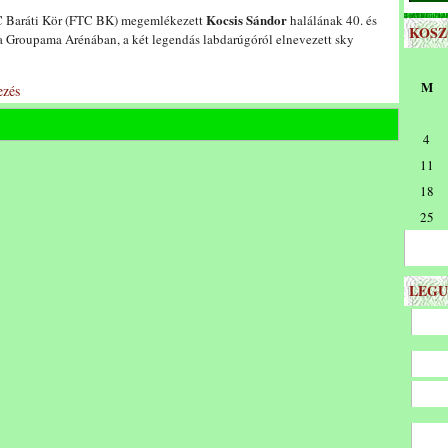
Kocsis Sándor
C Baráti Kör (FTC BK) megemlékezett
halálának 40. és
KOS
a Groupama Arénában, a két legendás labdarúgóról elnevezett sky
M
zés
4
11
18
25
LEGU