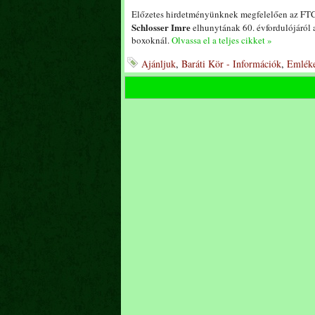
Előzetes hirdetményünknek megfelelően az FT
Schlosser Imre
elhunytának 60. évfordulójáról 
boxoknál.
Olvassa el a teljes cikket »
Ajánljuk
,
Baráti Kör - Információk
,
Emléke