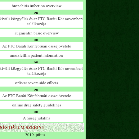
bronchitis infection overview
on
ívüli közgyűlés és az FTC Baráti Kör novemberi
találkozója
augmentin basic overview
on
Az FTC Baráti Kör februári összejövetele
amoxicillin patient information
on
ívüli közgyűlés és az FTC Baráti Kör novemberi
találkozója
orlistat severe side effects
on
Az FTC Baráti Kör februári összejövetele
online drug safety guidelines
on
A hűség jutalma
SÉS DÁTUM SZERINT
2019. július