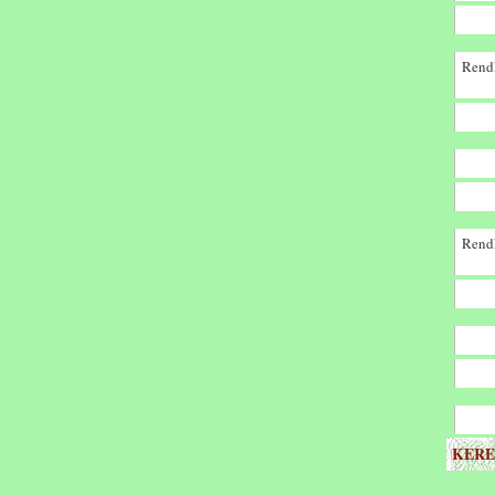
Rendk
Rendk
KERE