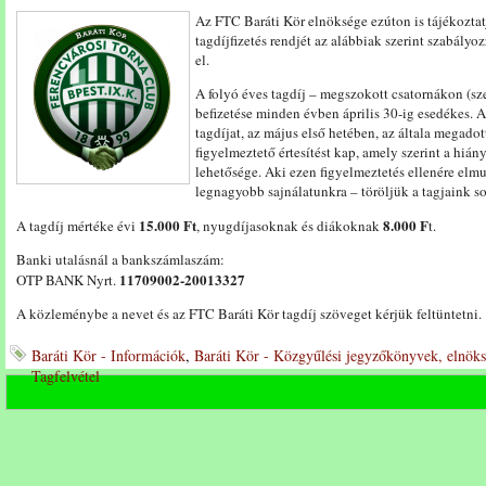
Az FTC Baráti Kör elnöksége ezúton is tájékoztatj
tagdíjfizetés rendjét az alábbiak szerint szabályo
el.
A folyó éves tagdíj – megszokott csatornákon (sz
befizetése minden évben április 30-ig esedékes. A
tagdíjat, az május első hetében, az általa megado
figyelmeztető értesítést kap, amely szerint a hián
lehetősége. Aki ezen figyelmeztetés ellenére elmul
legnagyobb sajnálatunkra – töröljük a tagjaink so
15.000 Ft
8.000 F
A tagdíj mértéke évi
, nyugdíjasoknak és diákoknak
t.
Banki utalásnál a bankszámlaszám:
11709002-20013327
OTP BANK Nyrt.
A közleménybe a nevet és az FTC Baráti Kör tagdíj szöveget kérjük feltüntetni.
Baráti Kör - Információk
,
Baráti Kör - Közgyűlési jegyzőkönyvek, elnöks
Tagfelvétel