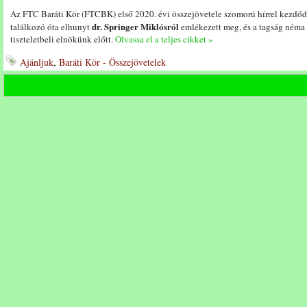
Az FTC Baráti Kör (FTCBK) első 2020. évi összejövetele szomorú hírrel kezdőd
dr. Springer Miklósról
találkozó óta elhunyt
emlékezett meg, és a tagság néma f
tiszteletbeli elnökünk előtt.
Olvassa el a teljes cikket »
Ajánljuk
,
Baráti Kör - Összejövetelek