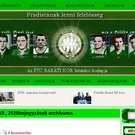
TÁJÉKOZTATÓ
CÉLKITŰZÉSEK
KOSZORÚZÁSOK
ARCHÍVUM
LÓK
INTERJÚK
OLVASTUK
PUBLICISZTIKÁK
SZAKOSZTÁLYOK
2026. márciusi összejövetel
Cziráki József 80 éves
Dálnoki József 90 éves
Albert Flórián sírjának
10., 2020bejegyzések archívuma
megkoszorúzása
6 hozzászólás
.