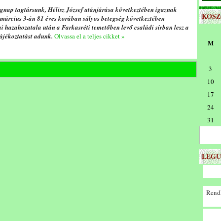
tegnap tagtársunk, Hélisz József utánjárása következtében igaznak
KOS
március 3-án 81 éves korában súlyos betegség következtében
i hazahozatala után a Farkasréti temetőben levő családi sírban lesz a
tájékoztatást adunk.
Olvassa el a teljes cikket »
M
3
10
17
24
31
LEGU
Rendk