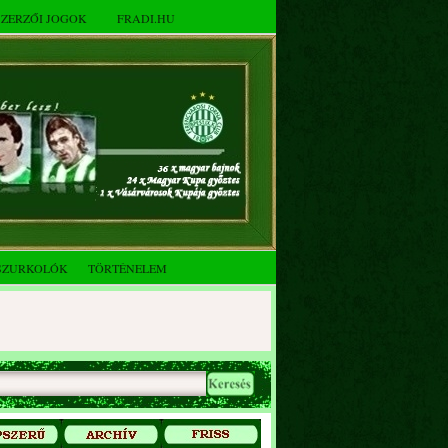
SZERZŐI JOGOK
FRADI.HU
SZURKOLÓK
TÖRTÉNELEM
2025. decemberi évzáró
összejövetel
Az FTC Baráti Kör 2025. októberi
összejövetel