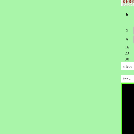
KERE
h
2
9
16
23
30
« febr
ápr »