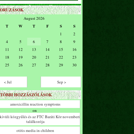
ZORÚZÁSOK
August 2026
T
W
T
F
S
S
1
2
4
5
6
7
8
9
11
12
13
14
15
16
18
19
20
21
22
23
25
26
27
28
29
30
< Jul
Sep >
TÓBBI HOZZÁSZÓLÁSOK
amoxicillin reaction symptoms
on
ívüli közgyűlés és az FTC Baráti Kör novemberi
találkozója
otitis media in children