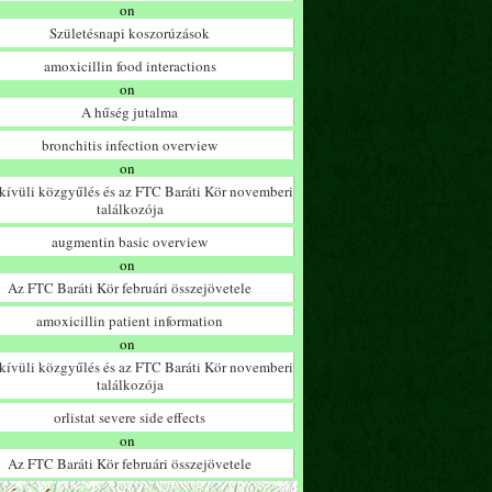
on
Születésnapi koszorúzások
amoxicillin food interactions
on
A hűség jutalma
bronchitis infection overview
on
ívüli közgyűlés és az FTC Baráti Kör novemberi
találkozója
augmentin basic overview
on
Az FTC Baráti Kör februári összejövetele
amoxicillin patient information
on
ívüli közgyűlés és az FTC Baráti Kör novemberi
találkozója
orlistat severe side effects
on
Az FTC Baráti Kör februári összejövetele