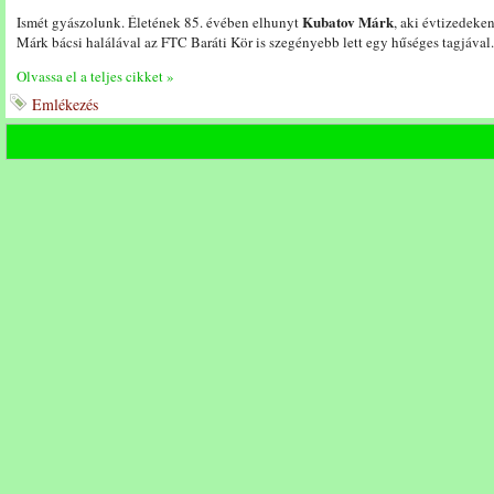
Kubatov Márk
Ismét gyászolunk. Életének 85. évében elhunyt
, aki évtizedeken
Márk bácsi halálával az FTC Baráti Kör is szegényebb lett egy hűséges tagjáva
Olvassa el a teljes cikket »
Emlékezés