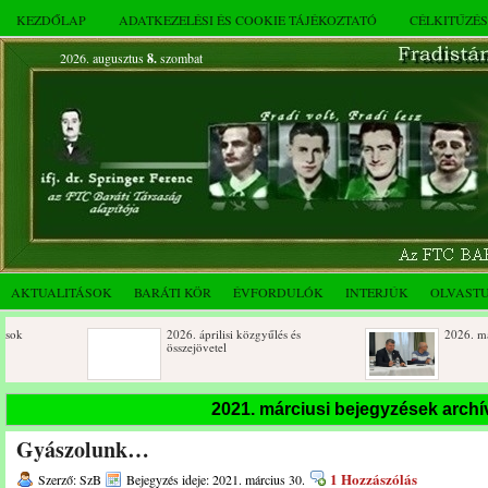
KEZDŐLAP
ADATKEZELÉSI ÉS COOKIE TÁJÉKOZTATÓ
CÉLKITŰZÉ
2026. augusztus
8.
szombat
AKTUALITÁSOK
BARÁTI KÖR
ÉVFORDULÓK
INTERJÚK
OLVAST
2026. áprilisi közgyűlés és
2026. márciusi össze
összejövetel
Születésnapi koszorúzások
Rendkívüli közgyűlé
2021. márciusi bejegyzések arch
novemberi összejöve
Gyászolunk…
Az FTC Baráti Kör 2025. októberi
összejövetel
1 Hozzászólás
Szerző: SzB
Bejegyzés ideje: 2021. március 30.