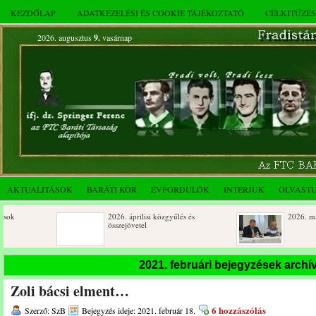
KEZDŐLAP
ADATKEZELÉSI ÉS COOKIE TÁJÉKOZTATÓ
CÉLKITŰZÉ
2026. augusztus
9.
vasárnap
AKTUALITÁSOK
BARÁTI KÖR
ÉVFORDULÓK
INTERJÚK
OLVAST
2026. áprilisi közgyűlés és
2026. márciusi össze
összejövetel
Születésnapi koszorúzások
Rendkívüli közgyűlé
2021. februári bejegyzések arch
novemberi összejöve
Zoli bácsi elment…
Az FTC Baráti Kör 2025. októberi
összejövetel
6 hozzászólás
Szerző: SzB
Bejegyzés ideje: 2021. február 18.