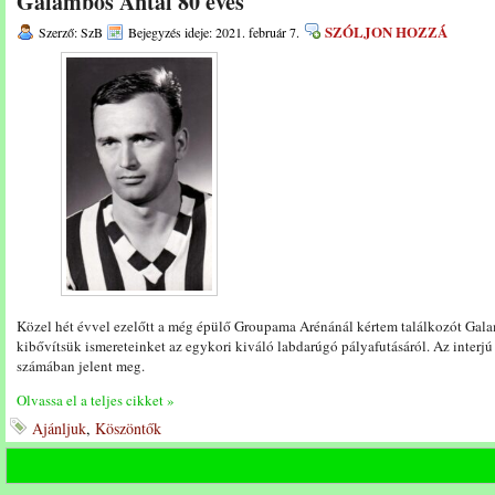
Galambos Antal 80 éves
SZÓLJON HOZZÁ
Szerző: SzB
Bejegyzés ideje: 2021. február 7.
Közel hét évvel ezelőtt a még épülő Groupama Arénánál kértem találkozót Gala
kibővítsük ismereteinket az egykori kiváló labdarúgó pályafutásáról. Az interjú
számában jelent meg.
Olvassa el a teljes cikket »
Ajánljuk
,
Köszöntők