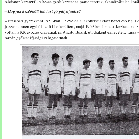
telefonon keresztül. A beszélgetés keretében pontosítottuk, aktualizáltuk a koráb
– Hogyan kezdődött labdarúgó pályafutása?
– Erzsébeti gyerekként 1953-ban, 12 évesen a lakóhelyünkhöz közel eső Bp. 
játszani. Innen egyből az ifi I-be kerültem, majd 1959-ben bemutatkozhattam az
voltam a KK-győztes csapatnak is. A sajtó Bozsik utódjaként emlegetett. Tagj
tornán győztes ifjúsági válogatottnak.