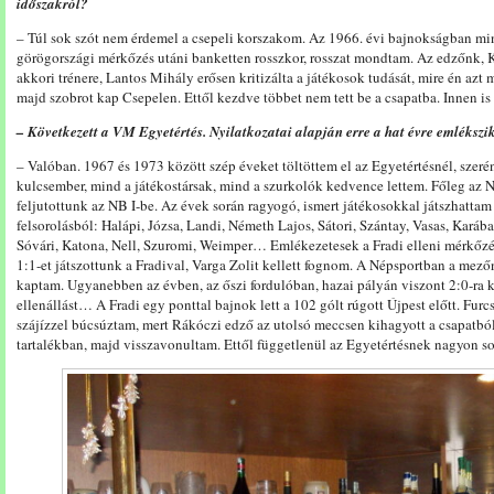
időszakról?
– Túl sok szót nem érdemel a csepeli korszakom. Az 1966. évi bajnokságban mi
görögországi mérkőzés utáni banketten rosszkor, rosszat mondtam. Az edzőnk, 
akkori trénere, Lantos Mihály erősen kritizálta a játékosok tudását, mire én az
majd szobrot kap Csepelen. Ettől kezdve többet nem tett be a csapatba. Innen is
– Következett a VM Egyetértés. Nyilatkozatai alapján erre a hat évre emlékszik
– Valóban. 1967 és 1973 között szép éveket töltöttem el az Egyetértésnél, sze
kulcsember, mind a játékostársak, mind a szurkolók kedvence lettem. Főleg az N
feljutottunk az NB I-be. Az évek során ragyogó, ismert játékosokkal játszhattam 
felsorolásból: Halápi, Józsa, Landi, Németh Lajos, Sátori, Szántay, Vasas, Karába
Sóvári, Katona, Nell, Szuromi, Weimper… Emlékezetesek a Fradi elleni mérkőz
1:1-et játszottunk a Fradival, Varga Zolit kellett fognom. A Népsportban a mező
kaptam. Ugyanebben az évben, az őszi fordulóban, hazai pályán viszont 2:0-ra 
ellenállást… A Fradi egy ponttal bajnok lett a 102 gólt rúgott Újpest előtt. Furcs
szájízzel búcsúztam, mert Rákóczi edző az utolsó meccsen kihagyott a csapatból
tartalékban, majd visszavonultam. Ettől függetlenül az Egyetértésnek nagyon s