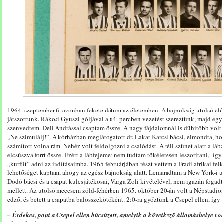
1964. szeptember 6. azonban fekete dátum az életemben. A bajnokság utolsó el
játszottunk. Rákosi Gyuszi góljával a 64. percben vezetést szereztünk, majd egy
szenvedtem. Deli Andrással csaptam össze. A nagy fájdalomnál is dühítőbb volt,
„Ne szimulálj!”. A kórházban meglátogatott dr. Lakat Karcsi bácsi, elmondta, h
számított volna rám. Nehéz volt feldolgozni a csalódást. A téli szünet alatt a láb
elcsúszva forrt össze. Ezért a lábfejemet nem tudtam tökéletesen leszorítani, így
„kurflit” adni az indításaimba. 1965 februárjában részt vettem a Fradi afrikai fel
lehetőséget kaptam, ahogy az egész bajnokság alatt. Lemaradtam a New York-i u
Dodó bácsi és a csapat kulcsjátékosai, Varga Zoli kivételével, nem igazán fogad
mellett. Az utolsó meccsem zöld-fehérben 1965. október 20-án volt a Népstadio
edző, és betett a csapatba balösszekötőként. 2:0-ra győztünk a Csepel ellen, így
– Érdekes, pont a Csepel ellen búcsúzott, amelyik a következő állomáshelye vo