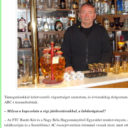
Támogatásukkal üzletvezetői végzettséget szereztem, és évtizedekig dolgoztam 
ABC-t üzemeltettünk.
– Milyen a kapcsolata a régi játékostársakkal, a labdarúgással?
– Az FTC Baráti Kör és a Nagy Béla Hagyományőrző Egyesület rendezvényein, a
találkozóján és a Szentlőrinci AC összejövetelein örömmel veszek részt, mert ot