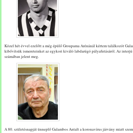
Közel hét évvel ezelőtt a még épülő Groupama Arénánál kértem találkozót Gala
kibővítsük ismereteinket az egykori kiváló labdarúgó pályafutásáról. Az interjú
számában jelent meg.
A 80. születésnapját ünneplő Galambos Antalt a koronavírus járvány miatt szem