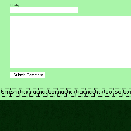
Honlap
