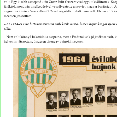
volt. Egy kisebb csetepaté után Orosz Palit Guszarovval együtt kiállították. Szegé
játéktól, mondván viselkedésével veszélyeztette a szovjet-magyar barátságot. A
augusztus 28-án a Vasas elleni 2:2-vel végződött találkozón volt. Ebben a 13 f
meccsen játszottam.
– Az 1964-es évre biztosan szívesen emlékszik vissza, hiszen bajnokságot nyert
előtt.
– Nem volt könnyű bekerülni a csapatba, mert a Fradinak sok jó játékosa volt, 
helyen is játszottam, összesen tizenegy bajnoki meccsen.