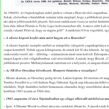
Az 1960/61. évi bajnokságban stabil játékos voltam a Honvéd első csapatában,
Sokak, elsősorban a fiatalabbak számára talán meglepő, hogy a jobbfedezet posz
aki akkor jobbösszekötőt játszott. Szívesen emlékszem vissza az utolsó fordulór
lista élén Albert Flórián és Tichy Lajos holtversenyben állt. A meccs előtt Lali
csinálj valamit Flórival, hogy ne rúgjon gólt!” A mérkőzés 0:0-ra végződött, így
– A sikeres kispesti kezdés után miért hagyta ott a Honvédot?
– A sikeres bajnoki szereplés mellett az utánpótlás válogatott csapatkapitánya i
csapat keretéből. Voltak ugyan kilengéseim, de ennek két fő oka lehetett. Az eg
szakosztályvezető, aki – állítólag – származásom miatt nem kedvelt. Édesapám ug
rangot kapott a két világháborúban való részvételéért. A másik, hogy Bozsik „
jobbfedezet posztot. Méltánytalannak tartottam ezt a helyzetet, és magam dönt
– Az NB II-es Oroszlány következett. Mennyire bántotta a visszalépés?
– Menni akartam, az Oroszlány pedig hívott. Lakást kaptam. Jól éreztem ott maga
Verebes Józseffel és a volt fradista Nagy Gáborral. Egyik nap édesanyám felhívot
elnökhöz, Végh Aladárhoz kellett bemennem, elmondta, hogy szerződtetni akar
kerültem 1963 nyarán az Üllői útra.
– 1963. augusztus 11-én a Népstadionban egy eléggé elhíresült mérkőzésen mut
– Igen. A Dinamo Moszkva elleni meccsen csereként álltam be. A moszkvaiak há