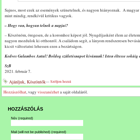
Sajnos, most ezek az események szünetelnek, és nagyon hiányoznak. A magyar 
mint mindig, rendkívül kritikus vagyok.
– Hogy van, hogyan telnek a napjai?
– Köszönöm, öregesen, de a koromhoz képest jól. Nyugdíjasként élem az életem
nagyon mozdulok ki otthonról. A családom segít, a lányom rendszeresen bevásá
kicsit változtatni lehessen ezen a bezártságon.
Kedves Galambos Antal! Boldog születésnapot kívánunk! Isten éltesse sokáig
SzB
2021. február 7.
Ajánljuk
,
Köszöntők
---
Szóljon hozzá
Hozzászólhat
, vagy
visszanézhet
a saját oldaláról.
HOZZÁSZÓLÁS
Név
(required)
Mail (will not be published)
(required)