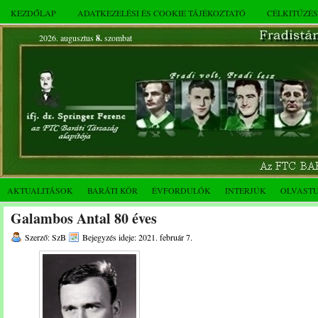
KEZDŐLAP
ADATKEZELÉSI ÉS COOKIE TÁJÉKOZTATÓ
CÉLKITŰZÉ
2026. augusztus
8.
szombat
AKTUALITÁSOK
BARÁTI KÖR
ÉVFORDULÓK
INTERJÚK
OLVAST
Galambos Antal 80 éves
Szerző: SzB
Bejegyzés ideje: 2021. február 7.