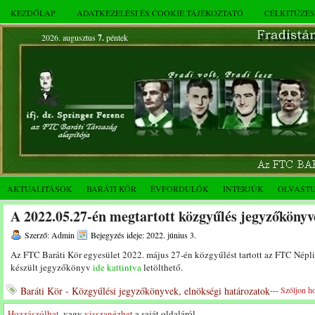
KEZDŐLAP
ADATKEZELÉSI ÉS COOKIE TÁJÉKOZTATÓ
CÉLKITŰZÉ
2026. augusztus
7.
péntek
AKTUALITÁSOK
BARÁTI KÖR
ÉVFORDULÓK
INTERJÚK
OLVAST
A 2022.05.27-én megtartott közgyűlés jegyzőkönyv
Szerző: Admin
Bejegyzés ideje: 2022. június 3.
Az FTC Baráti Kör egyesület 2022. május 27-én közgyűlést tartott az FTC Nép
készült jegyzőkönyv
ide kattintva
letölthető.
Baráti Kör - Közgyűlési jegyzőkönyvek, elnökségi határozatok
---
Szóljon h
Hozzászólhat
, vagy
visszanézhet
a saját oldaláról.