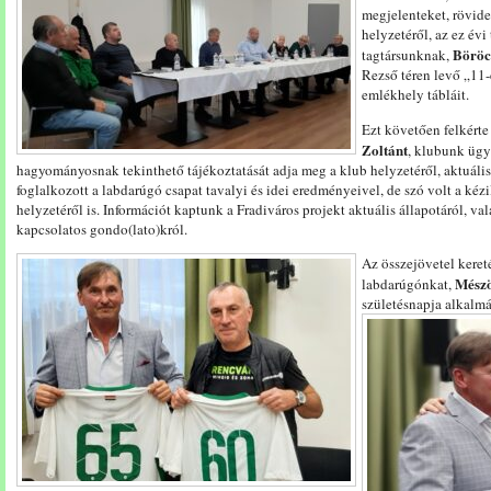
megjelenteket, rövide
helyzetéről, az ez é
Böröc
tagtársunknak,
Rezső téren levő „11-
emlékhely tábláit.
Ezt követően felkért
Zoltánt
, klubunk ügy
hagyományosnak tekinthető tájékoztatását adja meg a klub helyzetéről, aktuális
foglalkozott a labdarúgó csapat tavalyi és idei eredményeivel, de szó volt a ké
helyzetéről is. Információt kaptunk a Fradiváros projekt aktuális állapotáról,
kapcsolatos gondo(lato)król.
Az összejövetel keret
Mészö
labdarúgónkat,
születésnapja alkalm