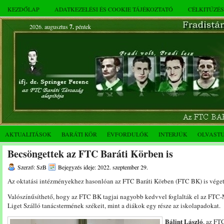
KEZDŐLAP
ADATKEZELÉSI ÉS COOKIE TÁJÉKOZTATÓ
CÉLKITŰZÉ
2026. augusztus
7.
péntek
AKTUALITÁSOK
BARÁTI KÖR
ÉVFORDULÓK
INTERJÚK
OLVAST
Becsöngettek az FTC Baráti Körben is
Szerző: SzB
Bejegyzés ideje: 2022. szeptember 29.
Az oktatási intézményekhez hasonlóan az FTC Baráti Körben (FTC BK) is véget 
Valószínűsíthető, hogy az FTC BK tagjai nagyobb kedvvel foglalták el az FT
Liget Szálló tanácstermének székeit, mint a diákok egy része az iskolapadokat.
Bálint László
, az FT