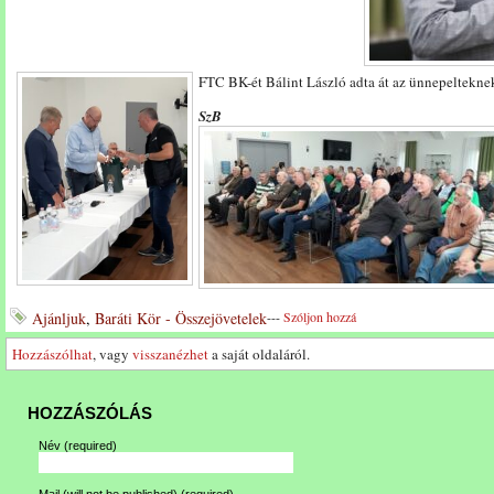
FTC BK-ét
Bálint László adta át az ünnepeltekne
SzB
Ajánljuk
,
Baráti Kör - Összejövetelek
---
Szóljon hozzá
Hozzászólhat
, vagy
visszanézhet
a saját oldaláról.
HOZZÁSZÓLÁS
Név
(required)