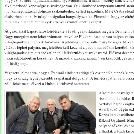
hogy ezt külföldi tapasztalatainak, nyelvtudásának, a hazai mezőny ismereténe
alkalmazkodó képességre is szüksége van. Öt különböző temperamentumú, nemze
munkamegosztással dolgozó szakemberhez kellett igazodnia. Máté Csaba előadás
elsősorban a pozitív tulajdonságaikat hangsúlyozta ki. Elmondta, hogy az eltérő 
feltételek ellenére mindegyik edzővel szintet lépett a csapat.
Átigazolással kapcsolatos kérdésekre a Fradi gyakorlatának megfelelően nem vál
Nagy mozgásra nem lehet számítani, mivel az EL keret csak három helyen változt
világbajnokság után kik távoznak. A jelenlegi játékosállomány bőséges. Mivel
játékos léphet pályára, megfelelően kell kezelni a padon maradók, a keretből ki
világbajnokság miatti szokatlan téli felkészülés két szakaszáról. Először decemb
hazai edzőtáborban készülnek. A második szakasz január 4-én kezdődik , és az 
pótlásáig terjed.
Végezetül elmondta, hogy a Fradinál eltöltött eddigi tíz esztendő életének ki
hogy az ország legnépszerűbb csapatánál dolgozhat. A turnécsapattal való orszá
zöld-fehér mezt, élvezi a klubot körülvevő szeretetet.
A kötetlen beszélgeté
R
tiszteletbeli elnöke,
osztályú bajnokságba
A találkozó végén exk
Közös kép készülhetet
Muc
Rákosi Gyuláról,
pályaedzőként, és ho
állhattak a Fradi kis