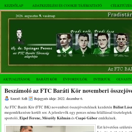
KEZDŐLAP
ADATKEZELÉSI ÉS COOKIE TÁJÉKOZTATÓ
CÉLKITŰZÉ
2026. augusztus
9.
vasárnap
AKTUALITÁSOK
BARÁTI KÖR
ÉVFORDULÓK
INTERJÚK
OLVAST
Beszámoló az FTC Baráti Kör novemberi összejöve
Szerző: SzB
Bejegyzés ideje: 2022. december 6.
Bálint Lás
Az FTC Baráti Kör (FTC BK) novemberi összejövetelének kezdetén
megemlékezésre került sor. A jelenlevők egy perces néma felállással tisztelegt
Eipel Ferenc, Mészöly
Kálmán
Csapó Gábor
sportoló,
és
emlékének.
Ezt követően születés