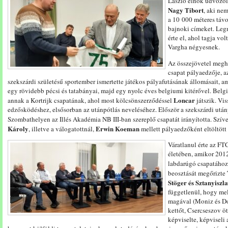
László elnök üdvözöl
Nagy
Tibort
, aki nem
a 10 000 méteres táv
bajnoki címeket. Le
érte el, ahol tagja v
Vargha négyesnek.
Az összejövetel meg
csapat pályaedzője, a
szekszárdi születésű sportember ismertette játékos pályafutásának állomásait, am
egy rövidebb pécsi és tatabányai, majd egy nyolc éves belgiumi kitérővel. Belgi
Loncar
annak a Kortrijk csapatának, ahol most kölcsönszerződéssel
játszik. Vi
edzősködéshez, elsősorban az utánpótlás neveléséhez. Először a szekszárdi után
Szombathelyen az Illés Akadémia NB III-ban szereplő csapatát irányította. Szív
Károly
Erwin Koeman
, illetve a válogatottnál,
mellett pályaedzőként eltöltött 
Váratlanul érte az FT
életében, amikor 2012
labdarúgó csapatáho
beosztását megőrizte
Stöger és Sztanyiszl
függetlenül, hogy me
magával (Moniz és Dol
kettőt, Csercseszov ö
képviselte, képviseli 