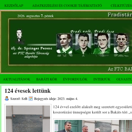
KEZDŐLAP
ADATKEZELÉSI ÉS COOKIE TÁJÉKOZTATÓ
CÉLKITŰZÉ
2026. augusztus
7.
péntek
AKTUALITÁSOK
BARÁTI KÖR
ÉVFORDULÓK
INTERJÚK
OLVAST
124 évesek lettünk
Szerző: SzB
Bejegyzés ideje: 2023. május 4.
124 évvel ezelőtt alakult meg szeretett egyesü
koszorúzási ünnepségre került sor a Bakáts téri „s