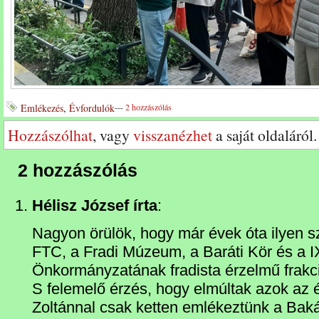
Emlékezés
,
Évfordulók
---
2 hozzászólás
Hozzászólhat
, vagy
visszanézhet
a saját oldaláról.
2 hozzászólás
Hélisz József írta
:
Nagyon örülök, hogy már évek óta ilyen 
FTC, a Fradi Múzeum, a Baráti Kör és a IX
Önkormányzatának fradista érzelmű frakció
S felemelő érzés, hogy elmúltak azok az 
Zoltánnal csak ketten emlékeztünk a Baká