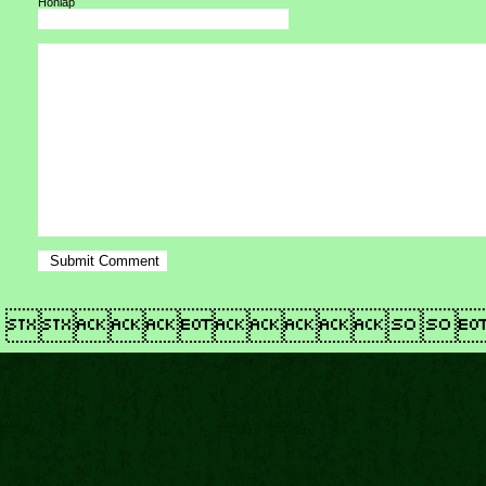
Honlap
