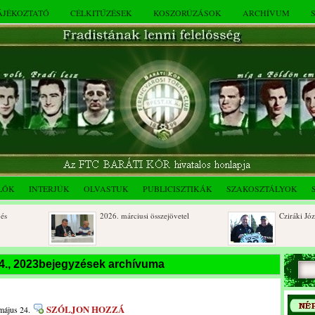
TÁJÉKOZTATÓ
CÉLKITŰZÉSEK
KOSZORÚZÁSOK
ARCHÍVUM
LÓK
INTERJÚK
OLVASTUK
PUBLICISZTIKÁK
SZAKOSZTÁLYOK
2026. márciusi összejövetel
Cziráki József 8
Rendkívüli közgyűlés és a 2025.
Dálnoki József 
4., 2023bejegyzések archívuma
novemberi összejövetel
óberi
SZÓLJON HOZZÁ
május 24.