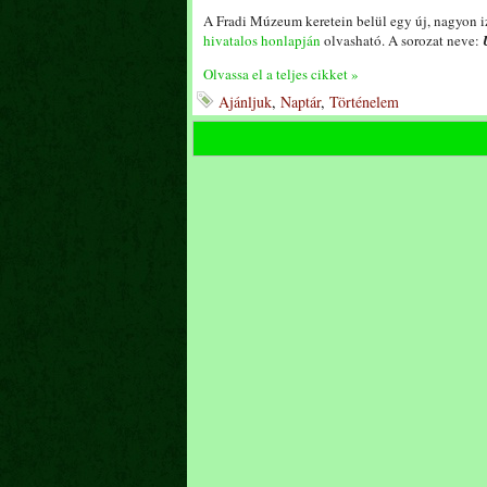
A Fradi Múzeum keretein belül egy új, nagyon i
hivatalos honlapján
olvasható. A sorozat neve:
Olvassa el a teljes cikket »
Ajánljuk
,
Naptár
,
Történelem