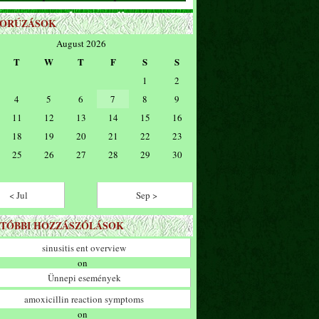
ZORÚZÁSOK
August 2026
T
W
T
F
S
S
1
2
4
5
6
7
8
9
11
12
13
14
15
16
18
19
20
21
22
23
25
26
27
28
29
30
< Jul
Sep >
TÓBBI HOZZÁSZÓLÁSOK
sinusitis ent overview
on
Ünnepi események
amoxicillin reaction symptoms
on