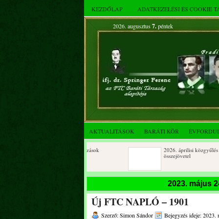
KEZDŐLAP
ADATKEZELÉSI ÉS COOKIE 
2026. augusztus
7.
péntek
AKTUALITÁSOK
BARÁTI KÖR
ÉVFORDU
Születésnapi koszorúzások
2026. áprilisi közgyűlés és
összejövetel
2025. decemberi évzáró
Születésnapi koszorúzások
2023. május 2
összejövetel
Új FTC NAPLÓ – 1901
Albert Flórián sírjának
Az FTC Baráti Kör 2025. okt
megkoszorúzása
összejövetel
Szerző: Simon Sándor
Bejegyzés ideje: 2023. 