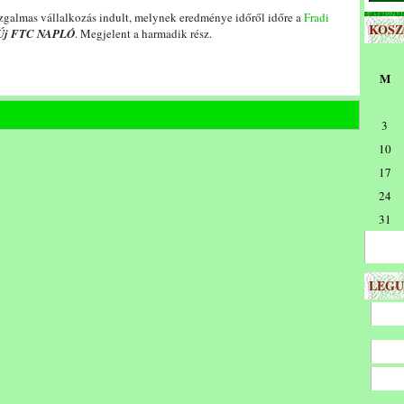
zgalmas vállalkozás indult, melynek eredménye időről időre a
Fradi
KOS
Új FTC NAPLÓ
. Megjelent a harmadik rész.
M
3
10
17
24
31
LEGU