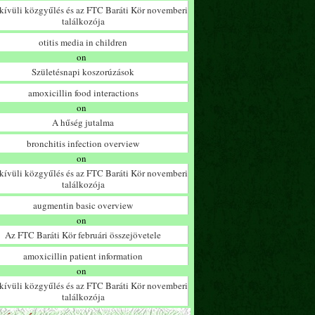
ívüli közgyűlés és az FTC Baráti Kör novemberi
találkozója
otitis media in children
on
Születésnapi koszorúzások
amoxicillin food interactions
on
A hűség jutalma
bronchitis infection overview
on
ívüli közgyűlés és az FTC Baráti Kör novemberi
találkozója
augmentin basic overview
on
Az FTC Baráti Kör februári összejövetele
amoxicillin patient information
on
ívüli közgyűlés és az FTC Baráti Kör novemberi
találkozója