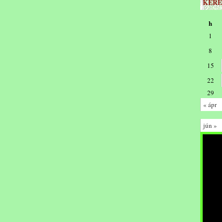
KERE
h
1
8
15
22
29
« ápr
jún »