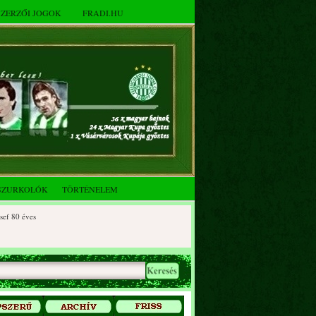
SZERZŐI JOGOK
FRADI.HU
SZURKOLÓK
TÖRTÉNELEM
0 éves
90 éves