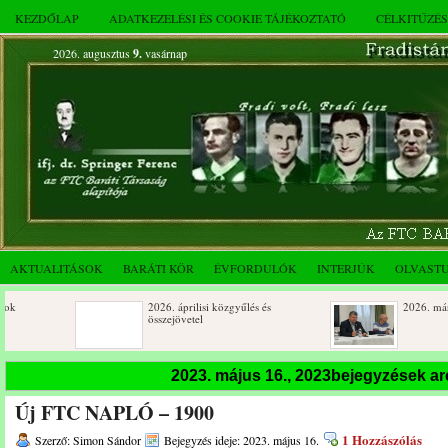
KEZDŐLAP
ADATKEZELÉSI ÉS COOKIE TÁJÉKOZTATÓ
CÉLKITŰZÉ
2026. augusztus
9.
vasárnap
AKTUALITÁSOK
BARÁTI KÖR
ÉVFORDULÓK
INTERJÚK
OLVAST
2026. áprilisi közgyűlés és
2026. márciusi össze
összejövetel
Születésnapi koszorúzások
Rendkívüli közgyűlé
2023. május 16., 2023bejegyzések a
novemberi összejöve
Új FTC NAPLÓ – 1900
Az FTC Baráti Kör 2025. októberi
összejövetel
1 Hozzászólás
Szerző: Simon Sándor
Bejegyzés ideje: 2023. május 16.