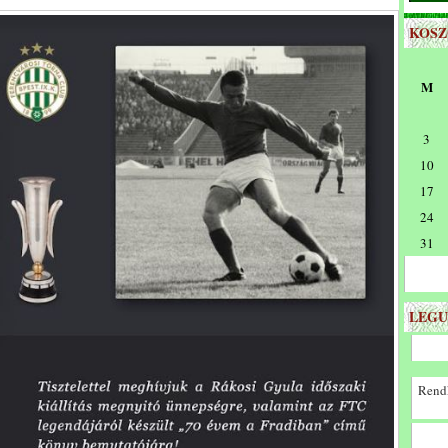
KOS
M
3
10
17
24
31
LEGU
Rendk