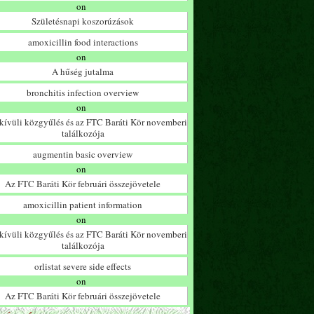
on
Születésnapi koszorúzások
amoxicillin food interactions
on
A hűség jutalma
bronchitis infection overview
on
ívüli közgyűlés és az FTC Baráti Kör novemberi
találkozója
augmentin basic overview
on
Az FTC Baráti Kör februári összejövetele
amoxicillin patient information
on
ívüli közgyűlés és az FTC Baráti Kör novemberi
találkozója
orlistat severe side effects
on
Az FTC Baráti Kör februári összejövetele