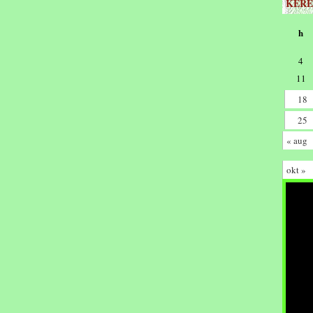
KERE
h
4
11
18
25
« aug
okt »