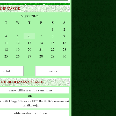
ZORÚZÁSOK
August 2026
T
W
T
F
S
S
1
2
4
5
6
7
8
9
11
12
13
14
15
16
18
19
20
21
22
23
25
26
27
28
29
30
< Jul
Sep >
TÓBBI HOZZÁSZÓLÁSOK
amoxicillin reaction symptoms
on
ívüli közgyűlés és az FTC Baráti Kör novemberi
találkozója
otitis media in children