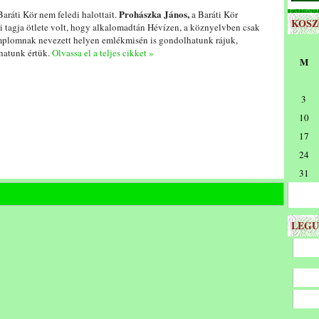
Prohászka János,
aráti Kör nem feledi halottait.
a Baráti Kör
KOS
i tagja ötlete volt, hogy alkalomadtán Hévízen, a köznyelvben csak
mplomnak nevezett helyen emlékmisén is gondolhatunk rájuk,
atunk értük.
Olvassa el a teljes cikket »
M
3
10
17
24
31
LEGU