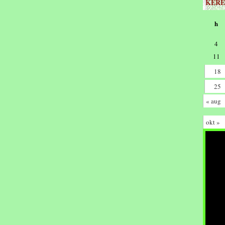
KERE
h
4
11
18
25
« aug
okt »