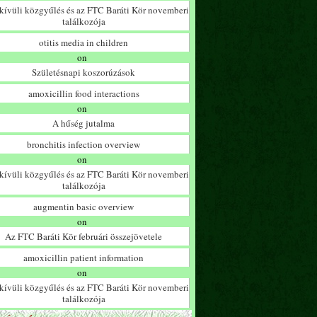
ívüli közgyűlés és az FTC Baráti Kör novemberi
találkozója
otitis media in children
on
Születésnapi koszorúzások
amoxicillin food interactions
on
A hűség jutalma
bronchitis infection overview
on
ívüli közgyűlés és az FTC Baráti Kör novemberi
találkozója
augmentin basic overview
on
Az FTC Baráti Kör februári összejövetele
amoxicillin patient information
on
ívüli közgyűlés és az FTC Baráti Kör novemberi
találkozója