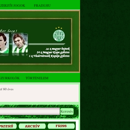
SZERZŐI JOGOK
FRADI.HU
SZURKOLÓK
TÖRTÉNELEM
 éves
0 éves