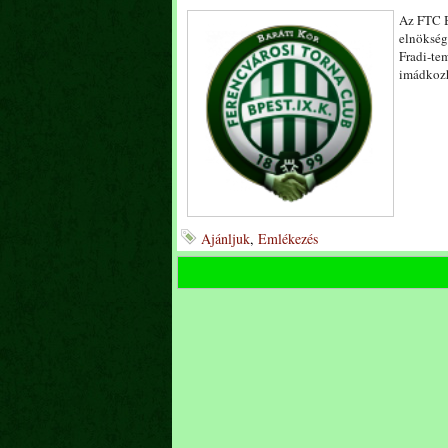
Az FTC B
elnökség
Fradi-te
imádkozh
Ajánljuk
,
Emlékezés