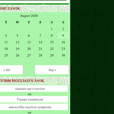
ZORÚZÁSOK
August 2026
T
W
T
F
S
S
1
2
4
5
6
7
8
9
11
12
13
14
15
16
18
19
20
21
22
23
25
26
27
28
29
30
< Jul
Sep >
TÓBBI HOZZÁSZÓLÁSOK
sinusitis ent overview
on
Ünnepi események
amoxicillin reaction symptoms
on