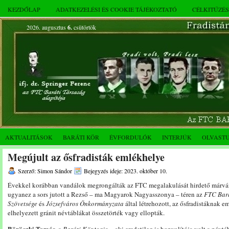
KEZDŐLAP
ADATKEZELÉSI ÉS COOKIE TÁJÉKOZTATÓ
CÉLKITŰZÉ
2026. augusztus
6.
csütörtök
AKTUALITÁSOK
BARÁTI KÖR
ÉVFORDULÓK
INTERJÚK
OLVAST
Megújult az ősfradisták emlékhelye
Szerző: Simon Sándor
Bejegyzés ideje: 2023. október 10.
Évekkel korábban vandálok megrongálták az FTC megalakulását hirdető márvány
ugyanez a sors jutott a Rezső – ma Magyarok Nagyasszonya – téren az
FTC Bar
Szövetsége
és
Józsefváros Önkormányzata
által létrehozott, az ősfradistáknak em
elhelyezett gránit névtáblákat összetörték vagy ellopták.
Böröczki Tamás