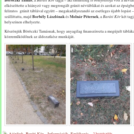
, a
Baráti Kör
tagja – aki eredetileg is bonyolítója volt a névtá
elkészíttette a hiányzó vagy megrongált gránit névtáblákat és azokat az épségbe
feliratos gránit táblával együtt – megakadályozandó az esetleges újabb lopást –
Borbély Lászlónak
Molnár Péternek
szállíttatta, majd
és
, a
Baráti Kör
két tagj
helyszínen elhelyezte.
Köszönjük Böröczki Tamásnak, hogy anyagilag finanszírozta a megújult táblák
közreműködőnek az áldozatkész munkáját.
Ajánljuk
,
Baráti Kör - Információk
,
Emlékezés
---
2 hozzászólás