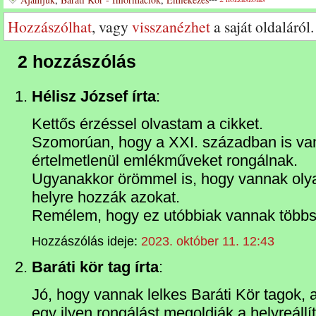
Hozzászólhat
, vagy
visszanézhet
a saját oldaláról.
2 hozzászólás
Hélisz József írta
:
Kettős érzéssel olvastam a cikket.
Szomorúan, hogy a XXI. században is van
értelmetlenül emlékműveket rongálnak.
Ugyanakkor örömmel is, hogy vannak olya
helyre hozzák azokat.
Remélem, hogy ez utóbbiak vannak több
Hozzászólás ideje:
2023. október 11. 12:43
Baráti kör tag írta
:
Jó, hogy vannak lelkes Baráti Kör tagok,
egy ilyen rongálást megoldják a helyreállít