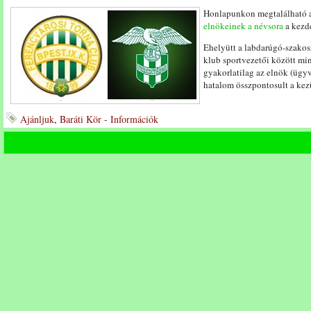
Honlapunkon megtalálható 
elnökeinek a névsora
a kezde
Ehelyütt a labdarúgó-szakos
klub sportvezetői között mi
gyakorlatilag az elnök (ügy
hatalom összpontosult a ke
Ajánljuk
,
Baráti Kör - Információk