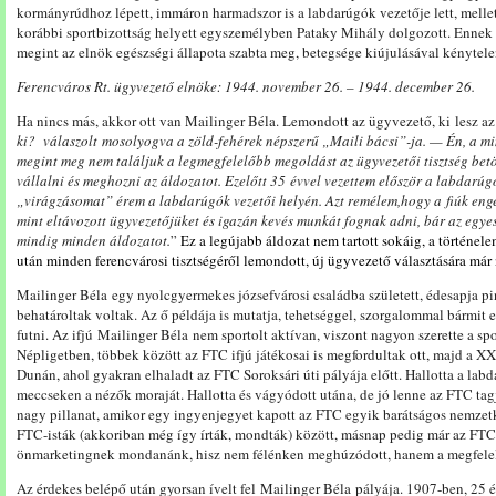
kormányrúdhoz lépett, immáron harmadszor is a labdarúgók vezetője lett, melle
korábbi sportbizottság helyett egyszemélyben Pataky Mihály dolgozott. Ennek
megint az elnök egészségi állapota szabta meg, betegsége kiújulásával kénytelen 
Ferencváros Rt. ügyvezető elnöke: 1944. november 26. – 1944. december 26.
Ha nincs más, akkor ott van Mailinger Béla. Lemondott az ügyvezető, ki
lesz
a
ki?
válaszolt
mosolyog
va
a
zöld-fehérek
népszerű „
Maili
bácsi”-ja. —
Én,
a
mi
megint
meg
nem
találjuk
a
legmegfelelőbb
meg
oldást
az
ügyvezetői
tisztség
betö
vállalni
és
meghozni
az
áldozatot.
Ezelőtt 35
évvel
vezettem
először a
labdarúg
„
virágzásomat”
érem
a
labda
rúgók
vezetői
helyén.
Azt
remélem,
hogy a
fiúk
en
mint
eltávozott
ügyvezetőjüket
és
igazán
kevés
mun
kát
fognak
adni,
bár
az
egye
mindig
minden
áldozatot.
”
Ez a legújabb áldozat nem tartott sokáig, a történe
után minden ferencvárosi tisztségéről lemondott, új ügyvezető választására már
Mailinger Béla egy nyolcgyermekes józsefvárosi családba született, édesapja pi
behatároltak voltak. Az ő példája is mutatja, tehetséggel, szorgalommal bármit el
futni. Az ifjú Mailinger Béla nem sportolt aktívan, viszont nagyon szerette a sp
Népligetben, többek között az FTC ifjú játékosai is megfordultak ott, majd a XX
Dunán, ahol gyakran elhaladt az FTC Soroksári úti pályája előtt. Hallotta a labd
meccseken a nézők moraját. Hallotta és vágyódott utána, de jó lenne az FTC tagj
nagy pillanat, amikor egy ingyenjegyet kapott az FTC egyik barátságos nemzetk
FTC-isták (akkoriban még így írták, mondták) között, másnap pedig már az FTC 
önmarketingnek mondanánk, hisz nem félénken meghúzódott, hanem a megfelelő h
Az érdekes belépő után gyorsan ívelt fel Mailinger Béla pályája. 1907-ben, 25 é