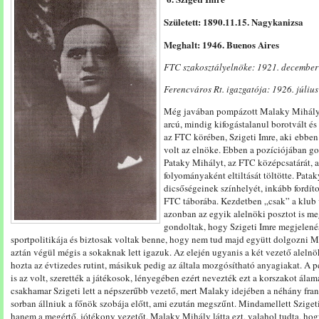
Született: 1890.11.15. Nagykanizsa
Meghalt: 1946. Buenos Aires
FTC szakosztályelnöke: 1921. december 1
Ferencváros Rt. igazgatója: 1926. július
Még javában
pompázott
Malaky
Mihál
arcú
,
mindig
kifogástalanul
borot
vált
és
az
FTC
körében,
Szigeti
Imre, aki
ebbe
volt
az
elnöke. Ebben a pozíciójában go
Pataky
Mi
hályt,
az
FTC
középcsatárát,
a
folyományaként eltiltását töltötte.
Pata
dicsőségeinek
színhelyét, inkább fordíto
FTC táborába.
Kezdetben „
csak”
a klub
azonban
az
egyik
alelnöki posztot is m
gondoltak,
hogy
Szigeti
Imre
megjelené
sport
politikája
és biztosak voltak benne,
hogy nem tud majd együtt dolgozni
M
aztán végül mégis a sokaknak lett igazuk. Az elején ugyanis a két vezető aleln
hozta
az
évtizedes
rutint,
másikuk pedig az általa mozgósítható
anyagiakat. A p
is az volt, szerették a játékosok, lényegében ezért nevezték ezt a korszakot álam
csakhamar
Szi
geti
lett
a
népszerűbb vezető, mert Malaky idejében
a néhány
fra
sorban
állniuk a főnök szobája előtt, ami ezután megszűnt. Mindamellett Szigeti
hanem a megértő, jótékony vezetőt. Malaky Mihály látta ezt, valahol tudta, hogy 