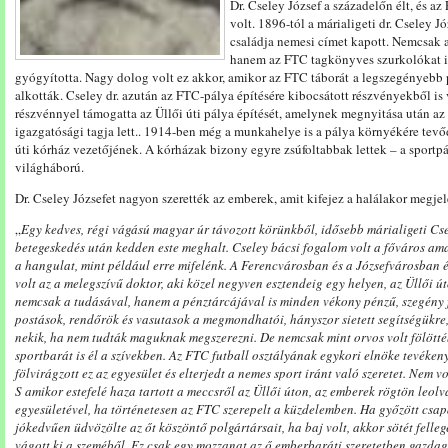
Dr.
Cseley
József
a
századelőn
élt,
és
az
volt. 1896-tól a márialigeti dr. Cseley J
családja nemesi címet kapott.
Nemcsak
hanem
az
FTC
tagkönyves
szurkolókat
gyógyította.
Nagy
dolog
volt
ez
akkor,
amikor
az FTC táborát
a
legszegényebb
alkották.
Cseley
dr.
azután
az FTC
-pálya
építésére
kibocsátott
részvényekből
is
részvénnyel
tá
mogatta
az
Üllői
úti
pálya
építését, amelynek megnyitása után az
igazgatósági tagja lett..
1914-ben
még
a
munkahelye
is
a
pálya
környékére
tevő
úti
kórház
veze
tőjének.
A
kórházak
bizony
egyre
zsúfoltabbak
lettek
–
a
sportp
világháború.
Dr. Cseley Józsefet nagyon szerették az emberek, amit kifejez a halálakor megjel
„
Egy
kedves,
régi
vágású
magyar
úr
távozott
körünk
ből,
idősebb
márialigeti
Cs
betegeskedés
után
ked
den
este
meghalt.
Cseley
bácsi
fogalom
volt
a
főváros
am
a
hangulat,
mint
például
erre
mifelénk.
A
Ferencváros
ban
és
a
Józsefvárosban
volt
az
a
melegszívű
doktor,
aki
közel
negyven
esztendeig
egy
helyen,
az
Üllői
ú
nemcsak
a
tudásával,
hanem
a
pénztárcájával
is
minden
vékony
pénzű,
szegény
postások,
rend
őrök
és
vasutasok
a
megmondhatói,
hányszor
sietett
segítségükre
nekik,
ha
nem
tudták
maguknak
megszerezni.
De
nemcsa
k
mint
orvos
volt
fölött
sportbarát
is
él
a
szí
vekben.
Az
FTC
futball osztályának
egy
kori
elnöke
tevéken
fölvirágzott
ez
az
egyesület
és
elterjedt
a
nemes
sport
iránt
való
szeretet.
Nem
vo
S
amikor
estefelé
haza
tartott
a
meccsről
az
Üllői
úton,
az
emberek
rögtön
leolv
egyesületével,
ha
története
sen
az
FTC
szerepelt
a
küzdelemben.
Ha
győzött
csap
jókedvűen
üdvözölte
az
őt
köszöntő
polgártársait,
ha
baj
volt,
ak
kor
sötét
felle
vágott
ki
a
szeméből.
Ez
csak
egy
mozzanat
az
ő
emberbaráti
szeretet
ben
gazdag