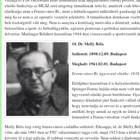
vállalja el a Dr. Gschwindt Ernő lemondása után megüresedett elnöki posztot, ami
elnöki funkciója az MLSZ-szel rengeteg támadásnak tette ki, amelyek csak fok
elnöksége után a Ferencváros Rt., mint a futballcsapatot működtető gazdasági tár
még ha ez nem is az operatív vezetést jelentette. A támadásokat derekasan vise
beli tisztségétől vált meg. Nem is annyira a kettősség motiválta a döntését, sokk
beleszólása a sport- és futballügyekbe, egészen pontosan a politikai antiszemiti
felvetése. Mailinger Bélához hasonlóan 1944-ben visszavonult a sportvezetői mu
10. Dr. Melly Béla
Született: 1898.12.09. Budapest
Meghalt: 1961.02.01. Budapest
Ferencváros Rt. ügyvezető elnöke: 1938.
Elődjéhez hasonlóan ő is helyettesítette 
Springer Ferenc halála után nem volt meg
ügyvezető elnöki poszt betöltésére. Gy
mennyi feladattal járó funkciót vállalt 
hogy nem tudja az orvosi és a sportvezet
anélkül, hogy annak az egyik ne látná a
lemondott a Ferencvárosban viselt funkc
Melly Béla ízig-vérig ferencvárosi családba született. Édesapja, id. dr. Melly B
vitte, aki már 1901-ben az FTC választmányi tagja volt, majd 1923-ban a klub 
követte őt a jogi pályán, őt jobban vonzotta az orvoslás. Nem sokkal a diplomá