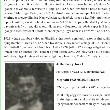
súlyosan kritizálták a futballisták bécsi túráját. A támadások hatására Malaky M
igazgató továbbra is képviselte klubját az MLSZ-ben, azonban a belső futballügy
is vezető Mailinger Béla „vette át”. Az előző mondatban szerepel két idézőjeles
Mailinger szerepvállalása. Nem véletlen az idézőjel, hiszen a később történtek
lépések voltak, a szakosztályt nemcsak az MLSZ felé képviselte Malaky Mihály
ugyanis már ő volt az, aki az osztrák-magyar válogatott mérkőzés kapcsán Bécsb
igazgató mérkőzéseket kötött le, ennek pedig ugye nem sok köze volt az MLSZ
1921. végén azonban valóban félreállt a régi vezér, nem tudott azonosulni az 
nyugalomba, hiszen az MLSZ-ben továbbra is ténykedett, a megalakuló TF-en tan
BSE futball ügyeinek az irányítását. Aztán 1929. július 22-én nagy elégtételt kap
immár nem az amatőr FTC, hanem a profi Ferencváros. Az irányítást a klub eln
szövetségi ügyek intézését újfent a régi nagy harcosra, Malaky Mihályra bízta.
4. Dr. Cseley József
Született: 1862.11.01. Révkomárom
Meghalt: 1925.06.16. Budapest
FTC szakosztályelnöke: 1908. november 
Mint belgyógyász főorvos, a csapat melle
Elnöksége alatt a szakosztály tényleges
igazgatónak nevezett Malaky Mihály ke