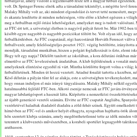
futballjával, amely viszont a legizmosabb része lett a magyar futball egészéne
volt. Dr. Springer Ferenc elnök adta a társadalmi tekintélyt, a mögötte levő feren
Malaky Mihály volt az, aki mindent elgondolást és tervet tetté nemesített, megva
és akarata lendítette át minden nehézségen, vitte előre a klubot egészen a világh
meg a futballban rejlő óriási lehetőségeket, amelyeket meg is tudott valósítani
az FTC-ért tett, a szövetségi életben is nagyívű pályát futott be. Már 1902-ben
később egyre nagyobb és nagyobb pozíciókat töltött be. Volt olyan idő, hogy az
futballkérdésben. Az FTC csapatánál, régi harcostársát Horváth Ferencet váltva 
futballvezér, amely felelősségteljes posztot 1921. végéig betöltötte, irányította 
mondják, társadalmi munkában, hiszen a polgári foglalkozását is űzte, elemi iskol
Hogy telt egy napja? Délelőtt tanított az iskolában, a kora délutáni órákban má
elmerülve az FTC levelezésének áradatában. A klub fejlődésének a vonalát mut
amelyeknek elintézése egyedül rá várt. Mintha körülötte forgott volna a világ; 
futballéletének. Minden út hozzá vezetett. Ariadné fonalát tartotta a kezében, 
Késő délután a pályán tűnt fel az alakja, este a szövetségben tevékenykedett, ma
hogy onnan induljon el más irányú tárgyalásaira. Malaky Mihály nélkül egyetl
hatalmasabbá fejlődő FTC-ben. Alkotó zsenije nemcsak az FTC javára érvényesül
magyar labdarúgósport a hasznát látta. Kiépítette a nemzetközi összeköttetéseke
az újabb generáció vezetői számára. Elvitte az FTC csapatát Angliába, Spanyolo
vezérletével haladtak diadalról diadalra a zöld-fehér színek. Együtt emelkedett 
hírnévben az FTC-vel és amikor helyét elhagyta, nyugodtan hajthatta örök álomra 
hőn szeretett klubja számára, amely megdönthetetlenné tette az idők minden v
teremtett a klubvezetés művészetében, a korabeli sportélet legnagyobb taktikusa
arathasson.
1919. szeptember 12-én váratlan dolog történt, a Tanácsköztársaság bukása után