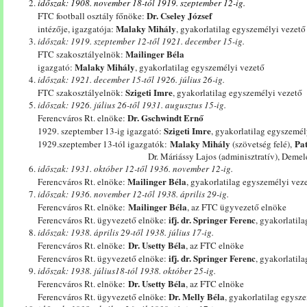
időszak: 1908.
november 18-tól 1919. szeptember 12-ig.
Dr. Cseley József
FTC football osztály főnöke:
Malaky Mihály
intézője, igazgatója:
, gyakorlatilag egyszemélyi vezető
időszak: 1919.
szeptember 12-től 1921. december 15-ig.
Mailinger Béla
FTC szakosztályelnök:
Malaky Mihály
igazgató:
, gyakorlatilag egyszemélyi vezető
időszak: 1921.
december 15-től 1926. július 26-ig.
Szigeti Imre
FTC szakosztályelnök:
, gyakorlatilag egyszemélyi vezető
időszak: 1926.
július 26-től 1931. augusztus 15-ig.
Dr. Gschwindt Ernő
Ferencváros Rt. elnöke:
Szigeti Imre
1929. szeptember 13-ig igazgató:
, gyakorlatilag egyszemél
Malaky Mihály
Pa
1929.szeptember 13-tól igazgatók:
(szövetség felé),
Dr. Máriássy Lajos (adminisztratív), Demele Káro
időszak: 1931.
október 12-től 1936. november 12-ig.
Mailinger Béla
Ferencváros Rt. elnöke:
, gyakorlatilag egyszemélyi vez
időszak: 1936.
november 12-től 1938. április 29-ig.
Mailinger Béla
Ferencváros Rt. elnöke:
, az FTC ügyvezető elnöke
ifj. dr. Springer Ferenc
Ferencváros Rt. ügyvezető elnöke:
, gyakorlatil
időszak: 1938.
április 29-től 1938. július 17-ig.
Dr. Usetty Béla
Ferencváros Rt. elnöke:
, az FTC elnöke
ifj. dr. Springer Ferenc
Ferencváros Rt. ügyvezető elnöke:
, gyakorlatil
időszak: 1938.
július18-tól 1938. október 25-ig.
Dr. Usetty Béla
Ferencváros Rt. elnöke:
, az FTC elnöke
Dr. Melly Béla
Ferencváros Rt. ügyvezető elnöke:
, gyakorlatilag egysz