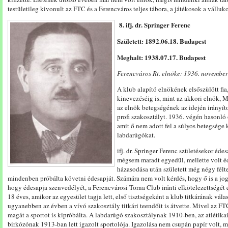
testületileg kivonult az FTC és a Ferencváros teljes tábora, a játékosok a válluk
8. ifj. dr. Springer Ferenc
Született: 1892.06.18. Budapest
Meghalt: 1938.07.17. Budapest
Ferencváros Rt. elnöke: 1936. november 
A klub alapító elnökének elsőszülött fia
kinevezéséig is, mint az akkori elnök, 
az elnök betegségének az idején irányí
profi szakosztályt. 1936. végén hasonló
amit ő nem adott fel a súlyos betegsége 
labdarúgókat.
ifj. dr. Springer Ferenc születésekor éde
mégsem maradt egyedül, mellette volt é
házasodása után született még négy félte
mindenben próbálta követni édesapját. Számára nem volt kérdés, hogy ő is a jog
hogy édesapja szenvedélyét, a Ferencvárosi Torna Club iránti elkötelezettségét 
18 éves, amikor az egyesület tagja lett, első tisztségeként a klub titkárának vá
ugyanebben az évben a vívó szakosztály titkári teendőit is átvette. Mivel az FT
magát a sportot is kipróbálta. A labdarúgó szakosztálynak 1910-ben, az atlétik
birkózónak 1913-ban lett igazolt sportolója. Igazolása nem csupán papír volt, m