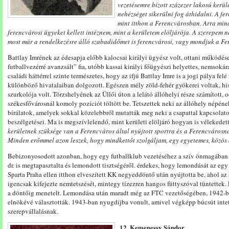
vezetésemre
bízott
száz
ezer
lakosú
kerül
nehézséget
sikerülni
fog
áthidalni.
A
fe
mint
itthon
a
Ferencvárosban.
Arra
min
ferencvárosi ügyeket kellett intéznem, mint a kerületem elöljárója. A szerepem n
most már a rendelkezésre álló szabadidőmet is ferencvárosi, vagy mondjuk a Fe
Battlay Imrének az édesapja előbb kalocsai királyi ügyész volt, ottani működése 
futballvezérré avanzsált” fia, utóbb kassai királyi főügyészi helyettes, nemsokár
családi háttérrel szinte természetes, hogy az ifjú Battlay Imre is a jogi pálya fel
különböző hivatalaiban dolgozott. Egészen mély zöld-fehér gyökerei voltak, h
szurkolója
volt. Törzshelyének az Üllői úton a lelátó állóhelyi része számított, 
székesfővárosnál
komoly
pozíciót
töltött
be. Tetszettek neki
az
állóhely
népén
bírálatok, amelyek
sokkal
közelebb
ről
mutatták meg n
eki
a
csapat
tal
kapcsolat
beszélgetései. Ma is megszívlelendő, mint kerületi elöljáró hogyan is vélekedett
kerületnek
szüksége
van
a
Ferencváros
által
nyújtott s
portra és
a
Ferencváros
n
Minden
erőmmel
azon
leszek,
hogy
mindkettőt
szolgál
jam,
egy
egyetemes,
közös
Bebizonyosodott azonban, hogy egy futballklub vezetéséhez a szív önmagában n
dr. is megtapasztalta és lemondott tisztségéről. érdekes, hogy lemondását az egy 
Sparta Praha ellen itthon elveszített KK negyeddöntő után nyújtotta be, ahol az á
igencsak kifejezte nemtetszését, mintegy tízezren hangos füttyszóval tüntettek.
a döntőig menetelt. Lemondása után maradt még az FTC vezetőségében, 1942-be
elnökévé választották. 1943-ban nyugdíjba vonult, amivel végképp búcsút intett
szerepvállalásnak.
12. Kemenessy Sándor