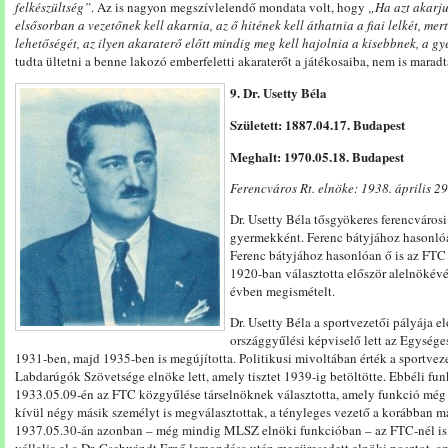
felkészültség”
. Az is nagyon megszívlelendő mondata volt, hogy
„Ha azt akarju
elsősorban a vezetőnek kell akarnia, az ő hitének kell áthatnia a fiai lelkét, me
lehetőségét, az ilyen akaraterő előtt mindig meg kell hajolnia a kisebbnek, a g
tudta ültetni a benne lakozó emberfeletti akaraterőt a játékosaiba, nem is maradta
9. Dr. Usetty Béla
Született: 1887.04.17. Budapest
Meghalt: 1970.05.18. Budapest
Ferencváros Rt. elnöke: 1938. április 29
Dr. Usetty Béla tősgyökeres ferencvárosi
gyermekként. Ferenc bátyjához hasonlóan
Ferenc bátyjához hasonlóan ő is az FTC t
1920-ban választotta először alelnökév
évben megismételt.
Dr. Usetty Béla a sportvezetői pályája el
országgyűlési képviselő lett az Egysége
1931-ben, majd 1935-ben is megújította. Politikusi mivoltában érték a sportvez
Labdarúgók Szövetsége elnöke lett, amely tisztet 1939-ig betöltötte. Ebbéli fu
1933.05.09-én az FTC közgyűlése társelnöknek választotta, amely funkció még n
kívül négy másik személyt is megválasztottak, a tényleges vezető a korábban má
1937.05.30-án azonban – még mindig MLSZ elnöki funkcióban – az FTC-nél is el