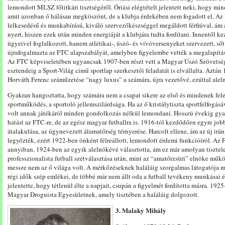
lemondott MLSZ főtitkári tisztségéről. Óriási elégtételt jelentett neki, hogy min
amit azonban ő hálásan megköszönt, de a klubja érdekében nem fogadott el. A
lelkesedésű és munkabírású, kiváló szervezőkészséggel megáldott férfiúval, ám
nyert, hiszen ezek után minden energiáját a klubjára tudta fordítani. Innentől k
ügyeivel foglalkozott, hanem atlétikai-, úszó- és vívóversenyeket szervezett, 
újrafogalmazta az FTC alapszabályát, amelyben figyelembe vették a megalapítás ó
Az FTC képviseletében ugyancsak 1907-ben részt vett a Magyar Úszó Szövetsé
esztendeig a Sport-Világ című sportlap szerkesztői feladatát is elvállalta. Aztán
Horváth Ferenc száműzetése “nagy luxus” a számára, újra vezetővé, ezúttal alel
Gyakran hangoztatta, hogy számára nem a csapat sikere az első és mindenek felett
sportműködés, a sportoló jellemszilárdsága. Ha az ő kristálytiszta sportfelfogás
volt annak játékáról minden gondolkozás nélkül lemondani. Hosszú évekig gya
hatást az FTC-re, de az egész magyar futballra is. 1916-tól kezdődően egyre job
átalakulása, az úgynevezett álamatőrség térnyerése. Harcolt ellene, ám az új irá
legyőzték, ezért 1922-ben önként félreállott, lemondott érdemi funkcióiról. Az
annyiban, 1924-ben az egyik alelnökévé választotta, ám ez már amolyan tisztelet
professzionalista futball szétválasztása után, mint az “amatőrzsüri” elnöke műk
messze nem az ő világa volt. A mérkőzéseknek haláláig szorgalmas látogatója 
régi idők szép emlékei, de többé már nem állt oda a futball tevékeny munkásai 
jelentette, hogy tétlenül élte a napjait, csupán a figyelmét fordította másra. 1925
Magyar Droguista Egyesületnek, amely tisztében a haláláig dolgozott.
3. Malaky Mihály