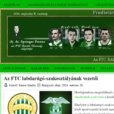
KEZDŐLAP
ADATKEZELÉSI ÉS COOKIE TÁJÉKOZTATÓ
CÉLKITŰZÉ
2026. augusztus
9.
vasárnap
AKTUALITÁSOK
BARÁTI KÖR
ÉVFORDULÓK
INTERJÚK
OLVAST
Az FTC labdarúgó-szakosztályának vezetői
Szerző: Simon Sándor
Bejegyzés ideje: 2024. március 28.
Honlapunkon megtalálható 
elnökeinek a névsora
a kezde
Ehelyütt a labdarúgó-szakos
klub sportvezetői között mi
gyakorlatilag az elnök (ügy