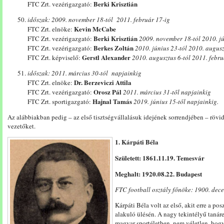
Berki Krisztián
FTC Zrt. vezérigazgató:
időszak: 2009. november 18-tól 2011. február 17-ig
Kevin McCabe
FTC Zrt. elnöke:
Berki Krisztián
FTC Zrt. vezérigazgató:
2009. november 18-tól 2010. jú
Berkes Zoltán
FTC Zrt. vezérigazgató:
2010. június 23-tól 2010. augusz
Gerstl Alexander
FTC Zrt. képviselő:
2010. augusztus 6-tól 2011. febru
időszak: 2011. március 30-tól napjainkig
Dr. Berzeviczi Attila
FTC Zrt. elnöke:
Orosz Pál
FTC Zrt. vezérigazgató:
2011. március 31-től napjainkig
Hajnal Tamás
FTC Zrt. sportigazgató:
2019. június 15-től napjainkig.
Az alábbiakban pedig – az első tisztségvállalásuk idejének sorrendjében – rövid
vezetőket.
1. Kárpáti Béla
Született: 1861.11.19. Temesvár
Meghalt: 1920.08.22. Budapest
FTC football osztály főnöke: 1900. dec
Kárpáti Béla volt az első, akit erre a po
alakuló ülésén. A nagy tekintélyű tanár
magyar sportéletben, nem véletlen, ho