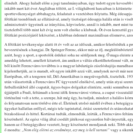
elindult. Ahogy haladt előre a jogi tanulmányaiban, úgy tudott egyre kevesebb idő
inkább mert két évet Angliában töltött, az I. világháború harcaiban is kitüntette
sporttevékenységet abbahagyta, feladatait a vezetésben folytatta. Még édesapj
főtitkári teendőinek az ellátásával, amely tisztséget édesapja halála után is visel
adminisztratív ügyeinek az irányítása, képviselete, annál is inkább, mert mint tu
tiszteletből több mint két évig nem volt elnöke a klubnak. Öt éven keresztül gy
főtitkári pozíciójáról leköszönt, a klubban érdemeit maximálisan elismerve, azo
A főtitkári tevékenysége alatti öt év volt az az időszak, amikor felerősödtek a 
bevezetésének a hangjai. Dr. Springer Ferenc, ekkor már az ifj. megkülönböztető
azért, hogy a sport, a sportolók érdekei soha ne sérüljenek meg. Ő maga eleinte
ameddig lehetett, amellett kitartott, ám amikor a váltás elkerülhetetlenné vált, 
ből kinőtt Ferencváros továbbra is a magyar labdarúgás zászlóshajója maradhas
kijelenthetjük, az is maradt, sőt egyre inkább azzá vált, amelynek nevét már 
Európában, sőt a tengeren túl, Dél-Amerikában is megsüvegelték, tisztelték. 1
után választották a Ferencváros FC ügyvezető elnökévé, amely után atyai szeretet
futballistákból álló csapatát, ügyes-bajos dolgaikat elintézte, senki semmiben n
újjáépült a Fradi, feltámadt a korai idők ferencvárosi virtusa, a csapat visszatal
történelmi volt a tette, a szerepe, hát még úgy, ha tudjuk, mindezt a halálos kór
és folyamatosan nem törődve érte el. Életének utolsó másfél évében a betegágya 
ügyeket hallatlan eréllyel, mégis tele tapintattal, óriási szeretettel és utánozha
bizakodással és hittel. Kortársai tudták, elmondták, leírták, a Ferencváros feltá
köszönhető. Az egész világ által csodált játékosai egyszerűen bálványozták, eg
hanem az ő betegágyához vezetett, hogy köszönetet mondjanak neki. Több akkor
ő mondta:
„Nem elég elérni az eredményt, azt meg is kell tartani”
vagy a sikerek