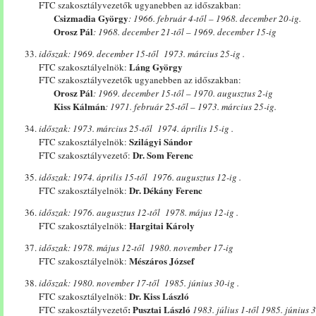
FTC szakosztályvezetők ugyanebben az időszakban:
Csizmadia György
: 1966. február 4-től – 1968. december 20-ig.
Orosz Pál
: 1968. december 21-től – 1969. december 15-ig
időszak: 1969. december 15-től 1973. március 25-ig .
Láng György
FTC szakosztályelnök:
FTC szakosztályvezetők ugyanebben az időszakban:
Orosz Pál
: 1969. december 15-től – 1970. augusztus 2-ig
Kiss Kálmán
: 1971. február 25-től – 1973. március 25-ig.
időszak: 1973. március 25-től 1974. április 15-ig .
Szilágyi Sándor
FTC szakosztályelnök:
Dr. Som Ferenc
FTC szakosztályvezető:
időszak: 1974. április 15-től 1976. augusztus 12-ig .
Dr. Dékány Ferenc
FTC szakosztályelnök:
időszak: 1976. augusztus 12-től 1978. május 12-ig .
Hargitai Károly
FTC szakosztályelnök:
időszak: 1978. május 12-től 1980. november 17-ig
Mészáros József
FTC szakosztályelnök:
időszak: 1980. november 17-től 1985. június 30-ig .
Dr. Kiss László
FTC szakosztályelnök:
: Pusztai László
FTC szakosztályvezető
1983. július 1-től 1985. június 3