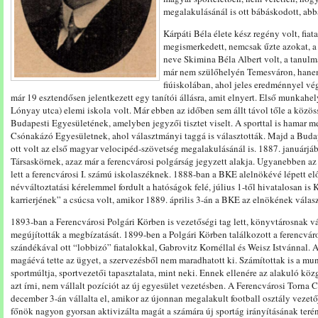
megalakulásánál is ott bábáskodott, abba
Kárpáti Béla élete kész regény volt, fiat
megismerkedett, nemcsak űzte azokat, a s
neve Skimina Béla Albert volt, a tanulm
már nem szülőhelyén Temesváron, hanem 
fiúiskolában, ahol jeles eredménnyel vég
már 19 esztendősen jelentkezett egy tanítói állásra, amit elnyert. Első munkahe
Lónyay utca) elemi iskola volt. Már ebben az időben sem állt távol tőle a közös
Budapesti Egyesületének, amelyben jegyzői tisztet viselt. A sporttal is hamar me
Csónakázó Egyesületnek, ahol választmányi taggá is választották. Majd a Buda
ott volt az első magyar velocipéd-szövetség megalakulásánál is. 1887. januárjáb
Társaskörnek, azaz már a ferencvárosi polgárság jegyzett alakja. Ugyanebben az 
lett a ferencvárosi I. számú iskolaszéknek. 1888-ban a BKE alelnökévé lépett elő,
névváltoztatási kérelemmel fordult a hatóságok felé, július 1-től hivatalosan is
karrierjének” a csúcsa volt, amikor 1889. április 3-án a BKE az elnökének válasz
1893-ban a Ferencvárosi Polgári Körben is vezetőségi tag lett, könyvtárosnak v
megújították a megbízatását. 1899-ben a Polgári Körben találkozott a ferencvár
szándékával ott “lobbizó” fiatalokkal, Gabrovitz Kornéllal és Weisz Istvánnal. A
magáévá tette az ügyet, a szervezésből nem maradhatott ki. Számítottak is a m
sportmúltja, sportvezetői tapasztalata, mint neki. Ennek ellenére az alakuló k
azt írni, nem vállalt pozíciót az új egyesület vezetésben. A Ferencvárosi Torna 
december 3-án vállalta el, amikor az újonnan megalakult football osztály vezetőj
főnök nagyon gyorsan aktivizálta magát a számára új sportág irányításának terén