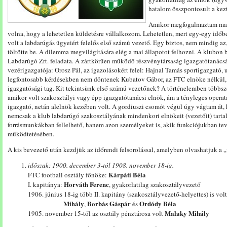
hatalom összpontosult a ke
Amikor megfogalmaztam mag
volna, hogy a lehetetlen küldetésre vállalkozom. Lehetetlen, mert egy-egy időb
volt a labdarúgás ügyeiért felelős első számú vezető. Egy biztos, nem mindig az
töltötte be. A dilemma megvilágítására elég a mai állapotot felhozni. A klubon
Labdarúgó Zrt. feladata. A zártkörűen működő részvénytársaság igazgatótanácsán
vezérigazgatója: Orosz Pál, az igazolásokért felel: Hajnal Tamás sportigazgat
legfontosabb kérdésekben nem döntenek Kubatov Gábor, az FTC elnöke nélkül, 
igazgatósági tag. Kit tekintsünk első számú vezetőnek? A történelemben többszö
amikor volt szakosztályi vagy épp igazgatótanácsi elnök, ám a tényleges operat
igazgató, netán alelnök kezében volt. A gordiuszi csomót végül úgy vágtam át,
nemcsak a klub labdarúgó szakosztályának mindenkori elnökeit (vezetőit) tarta
forrásmunkákban fellelhető, hanem azon személyeket is, akik funkciójukban tev
működtetésében.
A kis bevezető után kezdjük az időrendi felsorolással, amelyben olvashatjuk a „
időszak: 1900.
december 3-tól 1908. november 18-ig.
Kárpáti Béla
FTC football osztály főnöke:
Horváth Ferenc
I. kapitánya:
, gyakorlatilag szakosztályvezető
1906. június 18-ig több II. kapitány (szakosztályvezető-helyettes) is vol
Mihály
Borbás Gáspár
Ordódy Béla
,
és
Malaky Mihály
1905. november 15-től az osztály pénztárosa volt