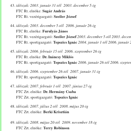
időszak: 2003. január 31-től 2003. december 5-ig
Sugár András
FTC Rt. elnöke:
Szeiler József
FTC Rt. vezérigazgató:
időszak: 2003. december 5-től 2006. január 26-ig
Furulyás János
FTC Rt. elnöke:
Szeiler József
FTC Rt. vezérigazgató:
2003. december 5-től 2003. dece
Tepszics Ignác
FTC Rt. sportigazgató:
2004. január 1-től 2006. január 
időszak: 2006. február 15-tól 2006. szeptember 26-ig
Dr. Ináncsy Miklós
FTC Rt. elnöke:
Tepszics Ignác
FTC Rt. sportigazgató:
2006. január 26-tól 2006. szepte
időszak: 2006. szeptember 26-tól 2007. január 31-ig
Tepszics Ignác
FTC Rt. sportigazgató:
időszak: 2007. február 1-től 2007. június 27-ig
Dr. Hermány Csaba
FTC Zrt. elnöke:
Tepszics Ignác
FTC Zrt. sportigazgató:
időszak: 2007. július 2-től 2008. május 20-ig
Berki Krisztián
FTC Zrt. elnöke:
időszak: 2008. május 20-tól 2009. november 18-ig
Terry Robinson
FTC Zrt. elnöke: