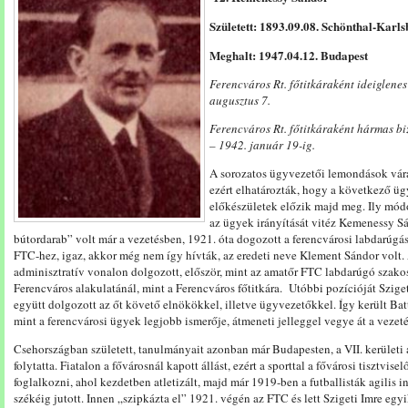
Született: 1893.09.08. Schönthal-Karl
Meghalt: 1947.04.12. Budapest
Ferencváros Rt. főtitkáraként ideiglenes
augusztus 7.
Ferencváros Rt. főtitkáraként hármas bi
– 1942. január 19-ig.
A sorozatos ügyvezetői lemondások várat
ezért elhatározták, hogy a következő üg
előkészületek előzik majd meg. Ily módo
az ügyek irányítását vitéz Kemenessy Sá
bútordarab” volt már a vezetésben, 1921. óta dogozott a ferencvárosi labdarúgás
FTC-hez, igaz, akkor még nem így hívták, az eredeti neve Klement Sándor volt. 
adminisztratív vonalon dolgozott, először, mint az amatőr FTC labdarúgó szakos
Ferencváros alakulatánál, mint a Ferencváros főtitkára. Utóbbi pozícióját Sziget
együtt dolgozott az őt követő elnökökkel, illetve ügyvezetőkkel. Így került Ba
mint a ferencvárosi ügyek legjobb ismerője, átmeneti jelleggel vegye át a vezeté
Csehországban született, tanulmányait azonban már Budapesten, a VII. kerületi
folytatta. Fiatalon a fővárosnál kapott állást, ezért a sporttal a fővárosi tisztvi
foglalkozni, ahol kezdetben atletizált, majd már 1919-ben a futballisták agilis i
székéig jutott. Innen „szipkázta el” 1921. végén az FTC és lett Szigeti Imre eg