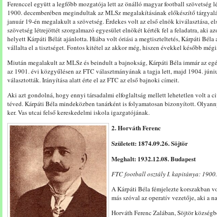
Ferenccel együtt a legfőbb mozgatója lett az önálló magyar football szövetség 
1900. decemberében megindultak az MLSz megalakításának előkészítő tárgyalá
január 19-én megalakult a szövetség. Érdekes volt az első elnök kiválasztása, els
szövetség létrejöttét szorgalmazó egyesület elnökét kérték fel a feladatra, aki a
helyett Kárpáti Bélát ajánlotta. Hiába volt óriási a megtiszteltetés, Kárpáti Bél
vállalta el a tisztséget. Fontos kitétel az akkor még, hiszen évekkel később még
Miután megalakult az MLSz és beindult a bajnokság, Kárpáti Béla immár az egész
az 1901. évi közgyűlésen az FTC választmányának a tagja lett, majd 1904. jún
választották. Irányítása alatt érte el az FTC az első bajnoki címeit.
Aki azt gondolná, hogy ennyi társadalmi elfoglaltság mellett lehetetlen volt a ci
téved. Kárpáti Béla mindeközben tanárként is folyamatosan bizonyított. Olyann
ker. Vas utcai felső kereskedelmi iskola igazgatójának.
2. Horváth Ferenc
Született: 1874.09.26. Söjtör
Meghalt: 1932.12.08. Budapest
FTC football osztály I. kapitánya: 1900
A Kárpáti Béla fémjelezte korszakban vol
más szóval az operatív vezetője, aki a na
Horváth Ferenc Zalában, Söjtör községbe