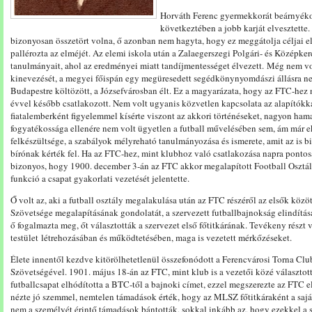
Horváth Ferenc gyermekkorát beárnyéko
következtében a jobb karját elvesztette
bizonyosan összetört volna, ő azonban nem hagyta, hogy ez meggátolja céljai e
pallérozta az elméjét. Az elemi iskola után a Zalaegerszegi Polgári- és Középke
tanulmányait, ahol az eredményei miatt tandíjmentességet élvezett. Még nem v
kinevezését, a megyei főispán egy megüresedett segédkönynyomdászi állásra n
Budapestre költözött, a Józsefvárosban élt. Ez a magyarázata, hogy az FTC-hez
évvel később csatlakozott. Nem volt ugyanis közvetlen kapcsolata az alapítókka
fiatalemberként figyelemmel kísérte viszont az akkori történéseket, nagyon hamar
fogyatékossága ellenére nem volt ügyetlen a futball művelésében sem, ám már ek
felkészültsége, a szabályok mélyreható tanulmányozása és ismerete, amit az is
bírónak kérték fel. Ha az FTC-hez, mint klubhoz való csatlakozása napra pontos
bizonyos, hogy 1900. december 3-án az FTC akkor megalapított Football Osztál
funkció a csapat gyakorlati vezetését jelentette.
Ő volt az, aki a futball osztály megalakulása után az FTC részéről az elsők köz
Szövetsége megalapításának gondolatát, a szervezett futballbajnokság elindítás
ő fogalmazta meg, őt választották a szervezet első főtitkárának. Tevékeny részt 
testület létrehozásában és működtetésében, maga is vezetett mérkőzéseket.
Élete innentől kezdve kitörölhetetlenül összefonódott a Ferencvárosi Torna C
Szövetségével. 1901. május 18-án az FTC, mint klub is a vezetői közé választotta
futballcsapat elhódította a BTC-től a bajnoki címet, ezzel megszerezte az FTC
nézte jó szemmel, nemtelen támadások érték, hogy az MLSZ főtitkáraként a saját
nem a személyét érintő támadások bántották, sokkal inkább az, hogy ezekkel a sz