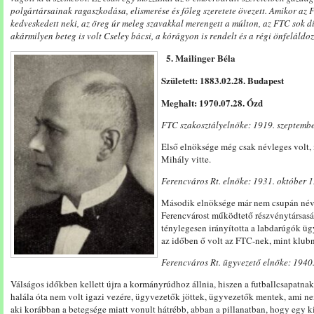
polgártársainak
ragaszkodása, el
ismerése é
s
főleg
szeretete
övezett.
Amikor
az
kedveskedett
neki,
az
öreg
úr
meleg
szavakkal
me
rengett
a
múlton,
az
FTC
sok
d
akármilyen
be
teg
is
volt
Cseley
bácsi,
a
kórágyon
is
rendelt
és
a
régi
önfeláldo
5. Mailinger Béla
Született: 1883.02.28. Budapest
Meghalt: 1970.07.28. Ózd
FTC szakosztályelnöke: 1919. szeptemb
Első elnöksége még csak névleges volt,
Mihály vitte.
Ferencváros Rt. elnöke: 1931. október 
Második elnöksége már nem csupán névle
Ferencvárost működtető részvénytársasá
ténylegesen irányította a labdarúgók ügy
az időben ő volt az FTC-nek, mint klubn
Ferencváros Rt. ügyvezető elnöke: 1940.
Válságos időkben kellett újra a kormányrúdhoz állnia, hiszen a futballcsapatnak 
halála óta nem volt igazi vezére, ügyvezetők jöttek, ügyvezetők mentek, ami nem
aki korábban a betegsége miatt vonult hátrébb, abban a pillanatban, hogy egy ki