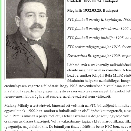
Született: 1879.08.24. Budapest
Meghalt: 1932.03.25. Budapest
FTC football osztály II. kapitánya: 190
FTC football osztály pénztárosa: 1905.
FTC football osztály intézője: 1908. no
FTC
s
zakosztályigazgatója: 1914. decem
Ferencváros Rt.
igazgatója: 1929. szept
Látható, már a szakosztály működésének e
eleinte még nem az első vonalban. A tény
kezébe, amikor Kárpáti Béla MLSZ elnök
feladataira helyezte az elsődleges hangs
eredményesen végezte a feladatait, hogy 1908. novemberében hivatalosan is int
hivatalból végezte a tényleges irányító és szervező tevékenységet. Intézőből let
ferencvárosi labdarúgás első embere, az elnevezéssel nem változott.
Malaky Mihály a testvérével, Jánossal ott volt már az FTC bölcsőjénél, mindkette
egyesületnek. 1900-ban, amikor a futballisták az első lépéseiket megtették, a c
volt. Párhuzamosan a pálya mellett, a fehér asztalnál is dolgozott, jegyzője volt
csaknem az összes tisztséget. Volt a választmány tagja, a klub másodtitkára, titkár
igazgatója, majd alelnök is. De bármilyen tisztet töltött is be az FTC-ben, neve e