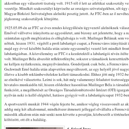
akkoriban egy választott tisztség volt. 1915-től ő lett az atlétikai szakosztály 
vezetője. Mindkét szakosztályt képviselte az országos szövetségekben, sőt úgy 
Magyar Birkózó Szövetségben alelnöki posztig jutott. Az FTC-ben az ő nevéhez k
jégkorong szakosztályok létrejötte.
1925.05.09-én az FTC az éves rendes közgyűlésén ügyvezető alelnöknek válas
Ernővel vállvetve irányította az egyesületet, ami bizony azt jelentette, hogy a 
számtalan egyéb megbízatása és elfoglaltsága is volt. Mailinger Bélának sem vo
nőttek, hiszen 1931. végétől a profi labdarúgó csapat, a Ferencváros irányítását
majd egy évvel későbbi halála után szinte egyszemélyi vezető lett mindkét fron
labdarúgásban. A közvélemény az FTC-t a kezdetektől a labdarúgói révén ítélte 
volt. Mailinger Béla abszolút reflektorfénybe, sokszor a támadások kereszttüzéb
ne kelljen nyilatkoznia, megnyilvánulnia. Gondoljunk csak bele, a Ferencváro
Gschwindt Ernő halála után alapvetően megváltozott, az egy helyről jövő nagyo
illetve a kisebb reklámbevételekre kellett támaszkodni. Ehhez jött még 1932-be
az elnökévé választotta. Leírni is sok, hát még valamennyi feladatot tisztességg
hivatalos munkaidőn túl, hiszen elődeihez hasonlóan Mailinger Béla is társadal
funkcióit, a megélhetését az Országos Társadalombiztosító Intézet (OTI) igazgat
nyilván neki is kellő elégtétel, hatásos gyógyír volt a labdarúgócsapat 1932-
A sportvezetői munkát 1944 végén fejezte be, amikor végleg visszavonult az akt
addig még két alkalommal, mindkétszer átmeneti jelleggel elvállalta a Ferencvá
második alkalom után már senki nem követte a posztján, közbeszólt a történelem
költözött, ott élt a haláláig.
6. Szigeti Imre