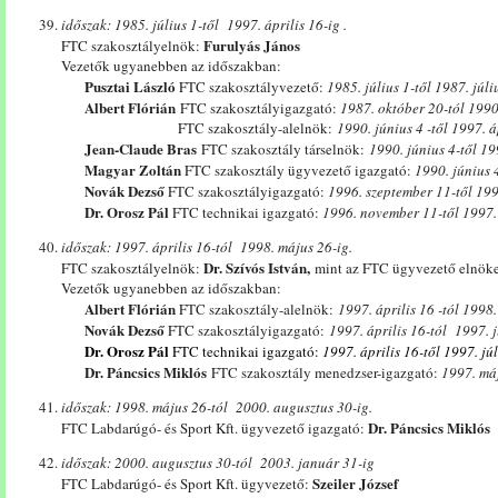
időszak: 1985. július 1-től 1997. április 16-ig .
Furulyás János
FTC szakosztályelnök:
Vezetők ugyanebben az időszakban:
Pusztai László
FTC szakosztályvezető:
1985. július 1-től 1987. júli
Albert Flórián
FTC szakosztályigazgató:
1987. október 20-tól 1990
FTC szakosztály-alelnök:
1990. június 4 -től 1997. á
Jean-Claude Bras
FTC szakosztály társelnök:
1990. június 4-től 19
Magyar Zoltán
FTC szakosztály ügyvezető igazgató:
1990. június 
Novák Dezső
FTC szakosztályigazgató:
1996. szeptember 11-től 199
Dr. Orosz Pál
FTC technikai igazgató:
1996. november 11-től 1997. 
időszak: 1997. április 16-tól 1998. május 26-ig.
Dr. Szívós István,
FTC szakosztályelnök:
mint az FTC ügyvezető elnök
Vezetők ugyanebben az időszakban:
Albert Flórián
FTC szakosztály-alelnök:
1997. április 16 -tól 1998
Novák Dezső
FTC szakosztályigazgató:
1997. április 16-tól 1997. j
Dr. Orosz Pál
FTC technikai igazgató:
1997. április 16-től 1997. jú
Dr. Páncsics Miklós
FTC szakosztály menedzser-igazgató:
1997. máj
időszak: 1998. május 26-tól 2000. augusztus 30-ig.
Dr. Páncsics Miklós
FTC Labdarúgó- és Sport Kft. ügyvezető igazgató:
időszak: 2000. augusztus 30-tól 2003. január 31-ig
Szeiler József
FTC Labdarúgó- és Sport Kft. ügyvezető: