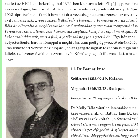
mellett az FTC-be is bekerült, ahol 1925-ben kluborvos lett. Pályája gyorsan íve
neves urológus, főorvos lett.
A
Fe
rencváros
vezetőinek, pontosabban ifj. dr. Sp
1938. április elején sikerült bevonni őt a vezetőségbe, természetesen az orvosi v
nyilvánosságnak: „
V
égre
sikerült
Melly
dr.-t
bevonni
a
Fe
rencváros
irányításáb
Béla
dr.
elfogadta
a
meg
hívásunkat.
Az
ő
szaktudása
sport
orvosi
szempontból
n
Ferencvárosnak.
Ellenőrzése
hamarosan
meglátszik
majd
a
csapat
munkáján.
M
bekapcso
lódásának,
mert
a
fiúk,
a
játékosok
nagyon
szeretik
őt.
” Egy hónappal k
helyettesítenie, három hónappal a meghívása után pedig ügyvezető elnökké lépet
után lemondott vezetői pozíciójáról, de az igazgatóságnak továbbra is tagja marad
felfelé, az ötvenes években a Szent István Kórház igazgató-főorvosa lett, a haza
tagja.
11. Dr. Battlay Imre
Született: 1883.09.19. Kalocsa
Meghalt: 1960.12.23. Budapest
Ferencváros Rt. ügyvezető elnöke: 1938.
Dr. Melly Béla váratlan lemondása után 
kinevezésére, aki dr. Battlay Imre IX. ker
első szavai ezek voltak: „
A
ferencváros
szívvel
siettem
az
engem
ért
meg
tisztelő 
elnöki
tisztet
elfogadni.
A
szívemet
ado
előszólított.
Meggyőződésem,
hogy
ezze