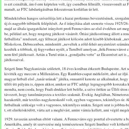
is ezt csinálták, ám ő erre képtelen volt, így csendben félreállt, visszavonult az
maradt, az
FTC labdarúgásában fokozatosan k
orlátlan
úr
lett.
Mindeközben hangos szószólója lett a hazai profizmus bevezetésének, szorgalmazt
új és nagyobb tribünök felépítését. Az ő irányítása alatt szerezte vissza 1925/2
majd az általa igazgatóként irányított profi Ferencváros az első években azt meg 
be, például azt, hogy rengeteg játékost vásárolt. Óriási játékostömeg állott a re
futballista” rendszert, egy féltucat játékost kölcsön adott kisebb kluboknak „
Miskolcon, Debrecenben, mindenütt „neveltek a zöld-fehér anyaintézet számára”
kezdték a többiek, új fegyverhez nyúlt, a Turulból amolyan „fiók-Ferencvárost cs
nem férő játékosait. Aztán a Turul után a „gondjaiba vette” az Ékszerészt azt is 
játékosaival.
Szigeti Imre Nagykanizsán született, 18 éves korában érkezett Budapestre. Azt se
kivitték egy meccsre a Millenárisra. Egy Rambler-csapat mérkőzött, ahol az ifjú
magyar futball első „tanár urának” játéka, onnantól kereste az alkalmakat, hogy
üllői úti pályára is, éppen akkor, amikor az FTC addigi legragyogóbb korszaka 
mondta, nem csoda, hogy Fradi-drukker lett belőle, a szíve örökre az Üllői úton 
távozott, hogy
tanulmányozza
a
textiles szakmát. É
vekig
Angliában,
Németorsz
hazakerült, már textiles
nagykereskedő volt, egyben vagyonos, tekintélyes úr. 
futballnak szüksége volt a vagyonos, tekintélyes urakra. Szigeti urat is jobbra-
t, ott elnökösködött, várta azt a meghívást, amire várnia kellett, ami végül megé
1929. tavaszán azonban eltört valami. A Ferencváros egy ponttal elvesztette a b
Amerikába, amely út szervezése még természetesen Szigeti Imréhez volt köthető