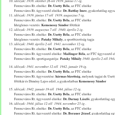
időszak: 1938.
október 26-tól 1939. június 17-ig.
Dr. Usetty Béla
Ferencváros Rt. elnöke:
, az FTC elnöke
Dr. Battlay Imre
Ferencváros Rt. ügyvezető elnöke:
, gyakorlatilag egy
időszak: 1939.
június 17-től 1939. augusztus 7-ig.
Dr. Usetty Béla
Ferencváros Rt. elnöke:
, az FTC elnöke
Kemenessy Sándor
Ideiglenes vezetés:
főtitkár
időszak: 1939.
augusztus 7-től 1940. április 2-ig.
Dr. Usetty Béla
Ferencváros Rt. elnöke:
, az FTC elnöke
Pataky Mihály
Ideiglenes vezetés:
, a sportbizottság tagja
időszak: 1940.
április 2-től 1941. november 12-ig.
Dr. Usetty Béla
Ferencváros Rt. elnöke:
, az FTC elnöke
Mailinger Béla
Ferencváros Rt. ügyvezető elnöke:
, az FTC ügyvezető e
Pataky Mihály
Ferencváros Rt. sportigazgatója:
1940. április 2-től 1941
időszak: 1941.
november 12-től 1942. január 19-ig.
Dr. Usetty Béla
Ferencváros Rt. elnöke:
, az FTC elnöke
hármas bizottság
Ferencváros Rt. ügyvezetése:
, melynek tagjai dr. Use
Kemenessy Sándor
főtitkár és Dimény Lajos edző, a gyakorlatban
időszak: 1942.
január 19-től 1944. július 12-ig.
Dr. Usetty Béla
Ferencváros Rt. elnöke:
, az FTC elnöke
Dr. Darnay László
Ferencváros Rt. ügyvezető elnöke:
, gyakorlatilag e
időszak: 1944. július 12-től 1944. november 25-ig .
Dr. Usetty Béla
Ferencváros Rt. elnöke:
, az FTC elnöke
Dr. Berauer József
Ferencváros Rt. ügyvezető elnöke:
, gyakorlatilag e