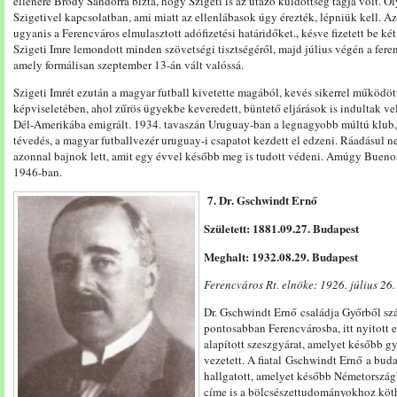
ellenére Bródy Sándorra bízta, hogy Szigeti is az utazó küldöttség tagja volt. 
Szigetivel kapcsolatban, ami miatt az ellenlábasok úgy érezték, lépniük kell.
ugyanis a Ferencváros elmulasztott adófizetési határidőket., késve fizetett be ké
Szigeti Imre lemondott minden szövetségi tisztségéről, majd július végén a feren
amely formálisan szeptember 13-án vált valóssá.
Szigeti Imrét ezután a magyar futball kivetette magából, kevés sikerrel működöt
képviseletében, ahol zűrös ügyekbe keveredett, büntető eljárások is indultak v
Dél-Amerikába emigrált. 1934. tavaszán Uruguay-ban a legnagyobb múltú klub, 
tévedés, a magyar futballvezér uruguay-i csapatot kezdett el edzeni. Ráadásul nem
azonnal bajnok lett, amit egy évvel később meg is tudott védeni. Amúgy Buenos A
1946-ban.
7. Dr. Gschwindt Ernő
Született: 1881.09.27. Budapest
Meghalt: 1932.08.29. Budapest
Ferencváros Rt. elnöke: 1926. július 26.
Dr. Gschwindt Ernő családja Győrből szá
pontosabban Ferencvárosba, itt nyitott
alapított szeszgyárat, amelyet később 
vezetett. A fiatal Gschwindt Ernő a bu
hallgatott, amelyet később Németországb
címe is a bölcsészettudományokhoz kö