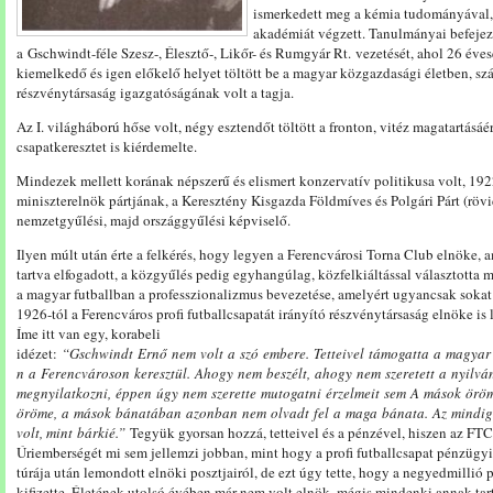
ismerkedett meg a kémia tudományával,
akadémiát végzett. Tanulmányai befejezé
a Gschwindt-féle Szesz-, Élesztő-, Likőr- és Rumgyár Rt. vezetését, ahol 26 éves
kiemelkedő és igen előkelő helyet töltött be a magyar közgazdasági életben, sz
részvénytársaság igazgatóságának volt a tagja.
Az I. világháború hőse volt, négy esztendőt töltött a fronton, vitéz magatartásáér
csapatkeresztet is kiérdemelte.
Mindezek mellett korának népszerű és elismert konzervatív politikusa volt, 1922
miniszterelnök pártjának, a Keresztény Kisgazda Földmíves és Polgári Párt (rövi
nemzetgyűlési, majd országgyűlési képviselő.
Ilyen múlt után érte a felkérés, hogy legyen a Ferencvárosi Torna Club elnöke, 
tartva elfogadott, a közgyűlés pedig egyhangúlag, közfelkiáltással választotta 
a magyar futballban a professzionalizmus bevezetése, amelyért ugyancsak sokat 
1926-tól a Ferencváros profi futballcsapatát irányító részvénytársaság elnöke is
Íme itt van egy, korabeli
idézet:
“
Gschwindt
Ernő
nem
volt
a
szó
embere.
Tetteivel
támogatta
a
magya
n
a
Fe
rencvároson
keresztül.
Ahogy
nem
beszélt,
ahogy
nem
szeretett
a
nyilvá
megnyilatkozni,
éppen
úgy
nem
szerette
mutogatni
érzelmeit
sem
A
mások
örö
öröme,
a
mások
bánatában
azonban
nem
olvadt
fel
a
maga
bánata.
Az
mindi
volt,
mint
bárkié.
”
Tegyük gyorsan hozzá, tetteivel és a pénzével, hiszen az FTC
Úriemberségét mi sem jellemzi jobban, mint hogy a profi futballcsapat pénzügyi
túrája után lemondott elnöki posztjairól, de ezt úgy tette, hogy a negyedmillió
kifizette. Életének utolsó évében már nem volt elnök, mégis mindenki annak tart