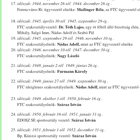
időszak: 1944. november 26-tól 1944. december 26-ig .
Mailinger Béla
Ferencváros Rt. ügyvezető elnöke:
, az FTC ügyvezető e
időszak: 1945. április 30-tól 1945. szeptember 29-ig .
Dr. Tóth Lajos
FTC szakosztályvezető:
, egy öt főből álló bizottság élén
Mihály, Salgó Imre, Nádas Adolf és Szabó Pál
időszak: 1945. szeptember 29-től 1946. november 10-ig .
Nádas Adolf,
FTC szakosztályelnök:
mint az FTC ügyvezető elnöke
időszak: 1946. november 10-től 1947. december 30-ig .
Nagy László
FTC szakosztályelnök:
időszak: 1948. január 2-től 1949. június 26-ig .
Furmann Károly
FTC szakosztályelnök:
időszak: 1949. június 27-től 1949. szeptember 30-ig .
Nádas Adolf,
FTC ideiglenes szakosztályelnök:
mint az FTC ügyvezető 
időszak: 1949. október 1-től 1950. február 16-ig .
Száraz István
FTC szakosztályelnök:
időszak: 1950. február 16-tól 1951. január 31-ig .
Száraz István
ÉDOSZ SE sportosztály vezető:
időszak: 1951. február 1-től 1952. december 31-ig .
Száraz István
Bp. Kinizsi sportosztály vezető: