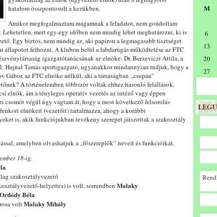
M
hatalom összpontosult a kezükben.
Amikor megfogalmaztam magamnak a feladatot, nem gondoltam
. Lehetetlen, mert egy-egy időben nem mindig lehet meghatározni, ki is
6
zető. Egy biztos, nem mindig az, aki papíron a legmagasabb tisztséget
13
ai állapotot felhozni. A klubon belül a labdarúgás működtetése az FTC
szvénytársaság igazgatótanácsának az elnöke: Dr. Berzeviczi Attila, a
20
elel: Hajnal Tamás sportigazgató, ugyanakkor mindannyian tudjuk, hogy a
27
 Gábor, az FTC elnöke nélkül, aki a társaságban „csupán”
etőnek? A történelemben többször voltak ehhez hasonló felállások,
si elnök, ám a tényleges operatív vezetés az intéző vagy éppen
szi csomót végül úgy vágtam át, hogy a most következő felsorolás
LEGU
nkori elnökeit (vezetőit) tartalmazza, ahogy a korábbi
eket is, akik funkciójukban tevékeny szerepet játszottak a szakosztály
lással, amelyben olvashatjuk a „főszereplők” neveit és funkcióikat.
ember 18-ig.
la
ilag szakosztályvezető
Rendk
Malaky
kosztályvezető-helyettes) is volt, sorrendben
Ordódy Béla
Malaky Mihály
rosa volt