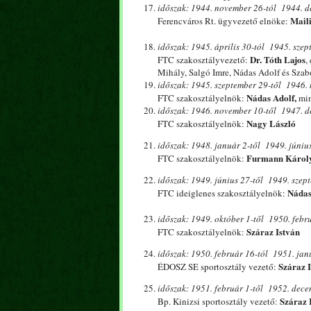
időszak: 1944. november 26-tól 1944. d
Mail
Ferencváros Rt. ügyvezető elnöke:
időszak: 1945. április 30-tól 1945. szep
Dr. Tóth Lajos
FTC szakosztályvezető:
,
Mihály, Salgó Imre, Nádas Adolf és Szab
időszak: 1945. szeptember 29-től 1946. 
Nádas Adolf,
FTC szakosztályelnök:
min
időszak: 1946. november 10-től 1947. d
Nagy László
FTC szakosztályelnök:
időszak: 1948. január 2-től 1949. június
Furmann Károl
FTC szakosztályelnök:
időszak: 1949. június 27-től 1949. szept
Nádas
FTC ideiglenes szakosztályelnök:
időszak: 1949. október 1-től 1950. febru
Száraz István
FTC szakosztályelnök:
időszak: 1950. február 16-tól 1951. janu
Száraz 
ÉDOSZ SE sportosztály vezető:
időszak: 1951. február 1-től 1952. dece
Száraz 
Bp. Kinizsi sportosztály vezető: