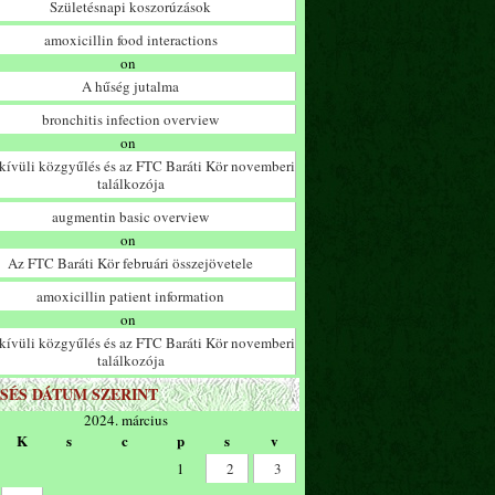
Születésnapi koszorúzások
amoxicillin food interactions
on
A hűség jutalma
bronchitis infection overview
on
ívüli közgyűlés és az FTC Baráti Kör novemberi
találkozója
augmentin basic overview
on
Az FTC Baráti Kör februári összejövetele
amoxicillin patient information
on
ívüli közgyűlés és az FTC Baráti Kör novemberi
találkozója
SÉS DÁTUM SZERINT
2024. március
K
s
c
p
s
v
1
2
3