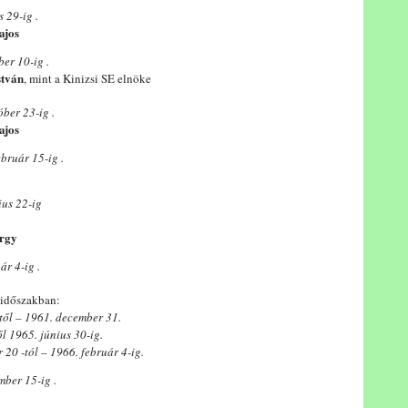
 29-ig .
ajos
ber 10-ig .
stván
, mint a Kinizsi SE elnöke
ber 23-ig .
ajos
bruár 15-ig .
ius 22-ig
rgy
ár 4-ig .
 időszakban:
től – 1961. december 31.
l 1965. június 30-ig.
 20 -tól – 1966. február 4-ig.
mber 15-ig .