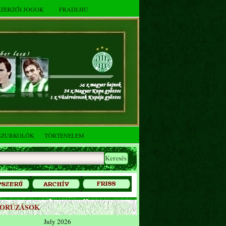
SZERZŐI JOGOK
FRADI.HU
SZURKOLÓK
TÖRTÉNELEM
ZORÚZÁSOK
July 2026