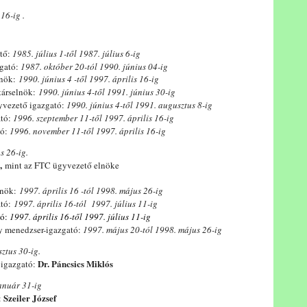
16-ig .
tő:
1985. július 1-től 1987. július 6-ig
gató:
1987. október 20-tól 1990. június 04-ig
ök:
1990. június 4 -től 1997. április 16-ig
társelnök:
1990. június 4-től 1991. június 30-ig
yvezető igazgató:
1990. június 4-től 1991. augusztus 8-ig
ató:
1996. szeptember 11-től 1997. április 16-ig
tó:
1996. november 11-től 1997. április 16-ig
s 26-ig.
n,
mint az FTC ügyvezető elnöke
lnök:
1997. április 16 -tól 1998. május 26-ig
ató:
1997. április 16-tól 1997. július 11-ig
tó:
1997. április 16-től 1997. július 11-ig
y menedzser-igazgató:
1997. május 20-tól 1998. május 26-ig
ztus 30-ig.
Dr. Páncsics Miklós
 igazgató:
anuár 31-ig
Szeiler József
: