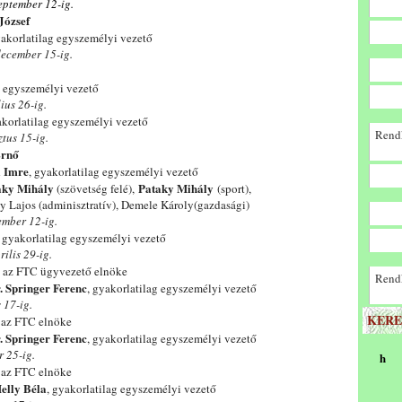
eptember 12-ig.
József
yakorlatilag egyszemélyi vezető
december 15-ig.
g egyszemélyi vezető
ius 26-ig.
akorlatilag egyszemélyi vezető
Rendk
tus 15-ig.
Ernő
i Imre
, gyakorlatilag egyszemélyi vezető
ky Mihály
Pataky Mihály
(szövetség felé),
(sport),
ztratív), Demele Károly(gazdasági)
ember 12-ig.
, gyakorlatilag egyszemélyi vezető
ilis 29-ig.
, az FTC ügyvezető elnöke
Rendk
dr. Springer Ferenc
, gyakorlatilag egyszemélyi vezető
 17-ig.
KERE
, az FTC elnöke
dr. Springer Ferenc
, gyakorlatilag egyszemélyi vezető
r 25-ig.
h
, az FTC elnöke
elly Béla
, gyakorlatilag egyszemélyi vezető