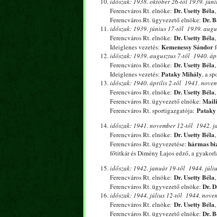
időszak: 1938.
október 26-tól 1939. júni
Dr. Usetty Béla
Ferencváros Rt. elnöke:
Dr. B
Ferencváros Rt. ügyvezető elnöke:
időszak: 1939.
június 17-től 1939. augus
Dr. Usetty Béla
Ferencváros Rt. elnöke:
Kemenessy Sándor
Ideiglenes vezetés:
f
időszak: 1939.
augusztus 7-től 1940. ápri
Dr. Usetty Béla
Ferencváros Rt. elnöke:
Pataky Mihály
Ideiglenes vezetés:
, a sp
időszak: 1940.
április 2-től 1941. novem
Dr. Usetty Béla
Ferencváros Rt. elnöke:
Mail
Ferencváros Rt. ügyvezető elnöke:
Pataky
Ferencváros Rt. sportigazgatója:
időszak: 1941.
november 12-től 1942. ja
Dr. Usetty Béla
Ferencváros Rt. elnöke:
hármas bi
Ferencváros Rt. ügyvezetése:
főtitkár és Dimény Lajos edző, a gyakor
időszak: 1942.
január 19-től 1944. júliu
Dr. Usetty Béla
Ferencváros Rt. elnöke:
Dr. 
Ferencváros Rt. ügyvezető elnöke:
időszak: 1944. július 12-től 1944. novem
Dr. Usetty Béla
Ferencváros Rt. elnöke:
Dr. B
Ferencváros Rt. ügyvezető elnöke: