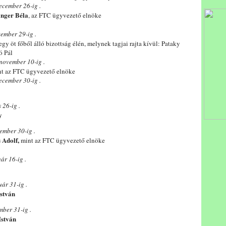
ecember 26-ig .
inger Béla
, az FTC ügyvezető elnöke
tember 29-ig .
 egy öt főből álló bizottság élén, melynek tagjai rajta kívül: Pataky
ó Pál
november 10-ig .
t az FTC ügyvezető elnöke
ecember 30-ig .
 26-ig .
y
ember 30-ig .
 Adolf,
mint az FTC ügyvezető elnöke
ár 16-ig .
ár 31-ig .
István
mber 31-ig .
István