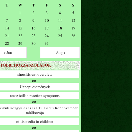
T
W
T
F
S
S
1
2
3
4
5
7
8
9
10
11
12
14
15
16
17
18
19
21
22
23
24
25
26
28
29
30
31
< Jun
Aug >
TÓBBI HOZZÁSZÓLÁSOK
sinusitis ent overview
on
Ünnepi események
amoxicillin reaction symptoms
on
ívüli közgyűlés és az FTC Baráti Kör novemberi
találkozója
otitis media in children
on