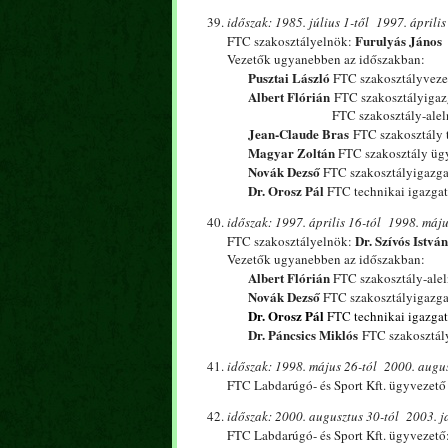
időszak: 1985. július 1-től 1997. április 
Furulyás János
FTC szakosztályelnök:
Vezetők ugyanebben az időszakban:
Pusztai László
FTC szakosztályveze
Albert Flórián
FTC szakosztályigaz
FTC szakosztály-aleln
Jean-Claude Bras
FTC szakosztály 
Magyar Zoltán
FTC szakosztály üg
Novák Dezső
FTC szakosztályigazg
Dr. Orosz Pál
FTC technikai igazga
időszak: 1997. április 16-tól 1998. máju
Dr. Szívós Istvá
FTC szakosztályelnök:
Vezetők ugyanebben az időszakban:
Albert Flórián
FTC szakosztály-ale
Novák Dezső
FTC szakosztályigazg
Dr. Orosz Pál
FTC technikai igazga
Dr. Páncsics Miklós
FTC szakosztál
időszak: 1998. május 26-tól 2000. augus
FTC Labdarúgó- és Sport Kft. ügyvezető
időszak: 2000. augusztus 30-tól 2003. j
FTC Labdarúgó- és Sport Kft. ügyvezető