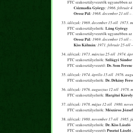
FTC szakosztályvezetők ugyanebben az
Csizmadia György
: 1966. február 4
Orosz Pál
: 1968. december 21-től –
időszak: 1969. december 15-től 1973. má
Láng György
FTC szakosztályelnök:
FTC szakosztályvezetők ugyanebben az
Orosz Pál
: 1969. december 15-től –
Kiss Kálmán
: 1971. február 25-től 
időszak: 1973. március 25-től 1974. ápri
Szilágyi Sándor
FTC szakosztályelnök:
Dr. Som Ferenc
FTC szakosztályvezető:
időszak: 1974. április 15-től 1976. augu
Dr. Dékány Fere
FTC szakosztályelnök:
időszak: 1976. augusztus 12-től 1978. m
Hargitai Károly
FTC szakosztályelnök:
időszak: 1978. május 12-től 1980. nove
Mészáros József
FTC szakosztályelnök:
időszak: 1980. november 17-től 1985. jú
Dr. Kiss László
FTC szakosztályelnök:
: Pusztai László
FTC szakosztályvezető