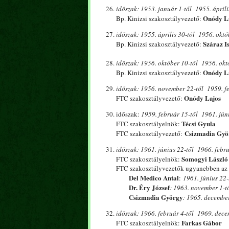
időszak: 1953. január 1-től 1955. április
Onódy L
Bp. Kinizsi szakosztályvezető:
időszak: 1955. április 30-tól 1956. októ
Száraz I
Bp. Kinizsi szakosztályvezető:
időszak: 1956. október 10-től 1956. októ
Onódy L
Bp. Kinizsi szakosztályvezető:
időszak: 1956. november 22-től 1959. fe
Onódy Lajos
FTC szakosztályvezető:
időszak:
1959. február 15-től 1961. jún
Técsi Gyula
FTC szakosztályelnök:
Csizmadia Gyö
FTC szakosztályvezető:
időszak: 1961. június 22-től 1966. febru
Somogyi László
FTC szakosztályelnök:
FTC szakosztályvezetők ugyanebben az
Del Medico Antal
:
1961. június 22-
Dr. Éry József
: 1963. november 1-tő
Csizmadia György
: 1965. december
időszak: 1966. február 4-től 1969. dece
Farkas Gábor
FTC szakosztályelnök: