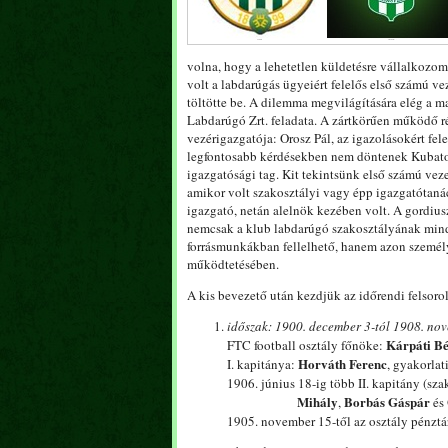
volna, hogy a lehetetlen küldetésre vállalkozom
volt a labdarúgás ügyeiért felelős első számú ve
töltötte be. A dilemma megvilágítására elég a m
Labdarúgó Zrt. feladata. A zártkörűen működő ré
vezérigazgatója: Orosz Pál, az igazolásokért f
legfontosabb kérdésekben nem döntenek Kubatov
igazgatósági tag. Kit tekintsünk első számú vez
amikor volt szakosztályi vagy épp igazgatótanác
igazgató, netán alelnök kezében volt. A gordiu
nemcsak a klub labdarúgó szakosztályának minde
forrásmunkákban fellelhető, hanem azon személy
működtetésében.
A kis bevezető után kezdjük az időrendi felsoro
időszak: 1900.
december 3-tól 1908. nov
Kárpáti Bé
FTC football osztály főnöke:
Horváth Ferenc
I. kapitánya:
, gyakorlat
1906. június 18-ig több II. kapitány (sza
Mihály
Borbás Gáspár
,
és
1905. november 15-től az osztály pénztá