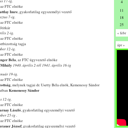
us 17-ig.
4
, az FTC elnöke
11
attlay Imre
, gyakorlatilag egyszemélyi vezető
ztus 7-ig.
18
, az FTC elnöke
25
őtitkár
lis 2-ig.
« febr
, az FTC elnöke
ortbizottság tagja
ápr »
ber 12-ig.
, az FTC elnöke
inger Béla
, az FTC ügyvezető elnöke
 Mihály
1940. április 2-től 1941. április 16-ig
nuár 19-ig.
, az FTC elnöke
zottság
, melynek tagjai dr. Usetty Béla elnök, Kemenessy Sándor
Kemenessy Sándor
latban
s 12-ig.
, az FTC elnöke
Darnay László
, gyakorlatilag egyszemélyi vezető
ber 25-ig .
, az FTC elnöke
erauer József
, gyakorlatilag egyszemélyi vezető