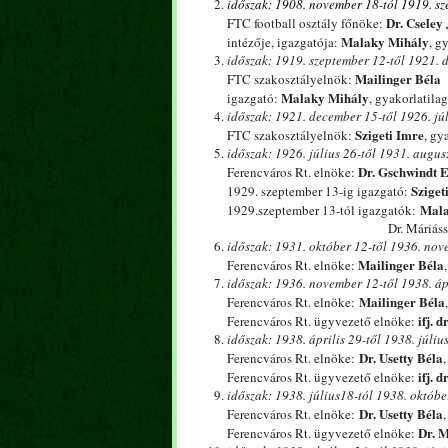
időszak: 1908.
november 18-tól 1919. sz
Dr. Cseley 
FTC football osztály főnöke:
Malaky Mihály
intézője, igazgatója:
, g
időszak: 1919.
szeptember 12-től 1921. 
Mailinger Béla
FTC szakosztályelnök:
Malaky Mihály
igazgató:
, gyakorlatila
időszak: 1921.
december 15-től 1926. júl
Szigeti Imre
FTC szakosztályelnök:
, gy
időszak: 1926.
július 26-től 1931. augusz
Dr. Gschwindt 
Ferencváros Rt. elnöke:
Sziget
1929. szeptember 13-ig igazgató:
Mala
1929.szeptember 13-tól igazgatók:
Dr. Máriássy Lajos (adminis
időszak: 1931.
október 12-től 1936. nov
Mailinger Béla
Ferencváros Rt. elnöke:
időszak: 1936.
november 12-től 1938. ápr
Mailinger Béla
Ferencváros Rt. elnöke:
ifj. 
Ferencváros Rt. ügyvezető elnöke:
időszak: 1938.
április 29-től 1938. július
Dr. Usetty Béla
Ferencváros Rt. elnöke:
ifj. 
Ferencváros Rt. ügyvezető elnöke:
időszak: 1938.
július18-tól 1938. októbe
Dr. Usetty Béla
Ferencváros Rt. elnöke:
Dr. M
Ferencváros Rt. ügyvezető elnöke: