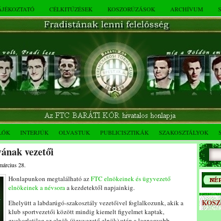
TÁJÉKOZTATÓ
CÉLKITŰZÉSEK
KOSZORÚZÁSOK
ARCHÍVUM
LÓK
INTERJÚK
OLVASTUK
PUBLICISZTIKÁK
SZAKOSZTÁLYOK
ának vezetői
március 28.
Honlapunkon megtalálható az
FTC elnökeinek és ügyvezető
elnökeinek a névsora
a kezdetektől napjainkig.
KOS
Ehelyütt a labdarúgó-szakosztály vezetőivel foglalkozunk, akik a
klub sportvezetői között mindig kiemelt figyelmet kaptak,
gyakorlatilag az elnök (ügyvezető elnök) után a legnagyobb