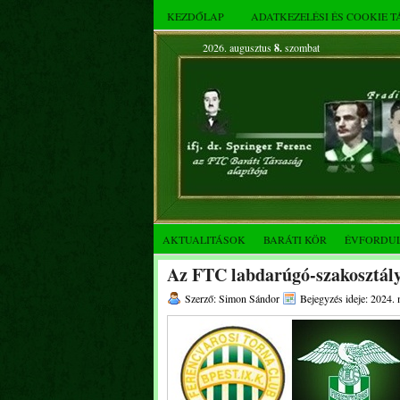
KEZDŐLAP
ADATKEZELÉSI ÉS COOKIE 
2026. augusztus
8.
szombat
AKTUALITÁSOK
BARÁTI KÖR
ÉVFORDU
Az FTC labdarúgó-szakosztály
Szerző: Simon Sándor
Bejegyzés ideje: 2024. 