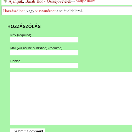
Ajánljuk
,
Baráti Kör - Összejövetelek
---
Szóljon hozzá
Hozzászólhat
, vagy
visszanézhet
a saját oldaláról.
HOZZÁSZÓLÁS
Név
(required)
Mail (will not be published)
(required)
Honlap