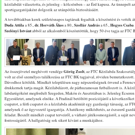
kézilabdát választotta, és jelenleg – kölcsönben – az Érd kapusa. Az ünnepelt
sportigazgatójaként dolgozik az utánpótlás biztosításáért.
A továbbiakban kerek születésnapos tagtársak fogadták a köszöntést és vették át
Duda Attila
dr. Horváth Ákos
Szollár
András
Hegyes Csaba
a 85.,
a 80.,
a 65.,
Szelényi Istvánt
abból az alkalomból köszöntöttük, hogy 50 éve tagja az FTC 
Görög Zsolt
Az összejövetel meghívott vendége
, az FTC Kézilabda Szakosztál
volt az első személyes találkozása az FTC BK tagjaival, röviden bemutatkozot
Dávodhoz kötődik. Mindkét településen nagy népszerűségnek örvend a Ferencvár
drukkernek tartja magát. Kézilabdázott, de párhuzamosan futballozott is. A kézi
labdarúgóként megfordult Szegeden, Makón és Ausztriában is. Jelenleg Ecseren la
Egyesületet, amelynek elnöke. A Fradinál betöltött pozíciójáról a következőket
csapatot, a férfi csapatot és a kézilabda akadémiát egy gazdasági társaság, az F
amelynek ő az ügyvezető igazgatója. A hatékony működtetés, az észszerű gazdál
feladat. Beszélt mindkét csapat terveiről, a várható játékosmozgásról, a saját ne
fontosságáról. A hallgatóság sok sikert kívánt a munkájához.