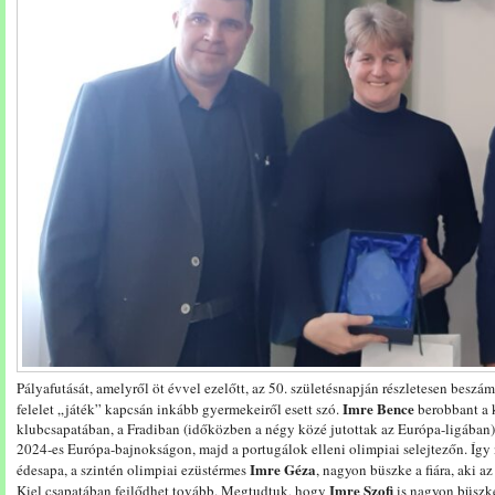
Pályafutását, amelyről öt évvel ezelőtt, az 50. születésnapján részletesen beszámo
Imre
Bence
felelet „játék” kapcsán inkább gyermekeiről esett szó.
berobbant a k
klubcsapatában, a Fradiban (időközben a négy közé jutottak az Európa-ligában),
2024-es Európa-bajnokságon, majd a portugálok elleni olimpiai selejtezőn. Így
Imre Géza
édesapa, a szintén olimpiai ezüstérmes
, nagyon büszke a fiára, aki 
Imre Szofi
Kiel csapatában fejlődhet tovább. Megtudtuk, hogy
is nagyon büszke 