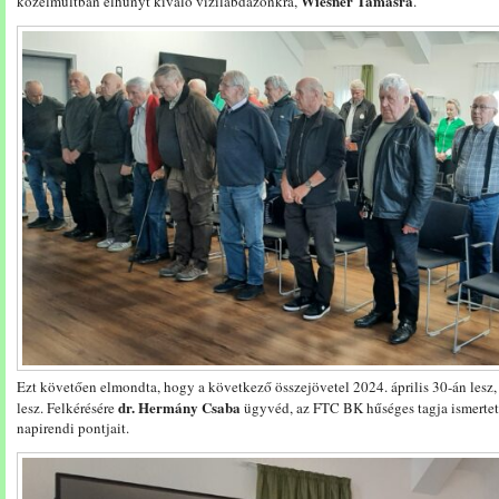
Wiesner Tamásra
közelmúltban elhunyt kiváló vízilabdázónkra,
.
Ezt követően elmondta, hogy a következő összejövetel 2024. április 30-án lesz
dr. Hermány Csaba
lesz. Felkérésére
ügyvéd, az FTC BK hűséges tagja ismertett
napirendi pontjait.