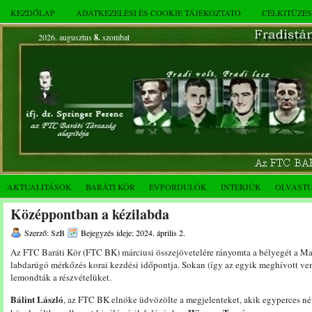
KEZDŐLAP
ADATKEZELÉSI ÉS COOKIE TÁJÉKOZTATÓ
CÉLKITŰZÉ
2026. augusztus
8.
szombat
AKTUALITÁSOK
BARÁTI KÖR
ÉVFORDULÓK
INTERJÚK
OLVAST
Középpontban a kézilabda
Szerző: SzB
Bejegyzés ideje: 2024. április 2.
Az FTC Baráti Kör (FTC BK) márciusi összejövetelére rányomta a bélyegét a 
labdarúgó mérkőzés korai kezdési időpontja. Sokan (így az egyik meghívott vend
lemondták a részvételüket.
Bálint László
, az FTC BK elnöke üdvözölte a megjelenteket, akik egyperces né