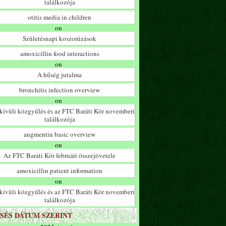
találkozója
otitis media in children
on
Születésnapi koszorúzások
amoxicillin food interactions
on
A hűség jutalma
bronchitis infection overview
on
ívüli közgyűlés és az FTC Baráti Kör novemberi
találkozója
augmentin basic overview
on
Az FTC Baráti Kör februári összejövetele
amoxicillin patient information
on
ívüli közgyűlés és az FTC Baráti Kör novemberi
találkozója
SÉS DÁTUM SZERINT