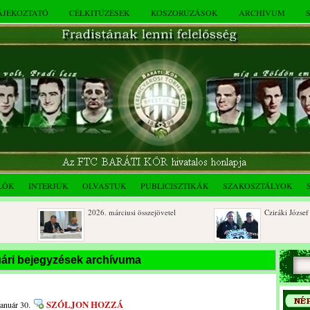
TÁJÉKOZTATÓ
CÉLKITŰZÉSEK
KOSZORÚZÁSOK
ARCHÍVUM
LÓK
INTERJÚK
OLVASTUK
PUBLICISZTIKÁK
SZAKOSZTÁLYOK
2026. márciusi összejövetel
Cziráki József 80 é
Rendkívüli közgyűlés és a 2025.
Dálnoki József 90 
uári bejegyzések archívuma
novemberi összejövetel
ri
SZÓLJON HOZZÁ
január 30.