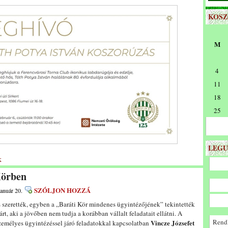
KOS
M
4
11
18
25
LEGU
k
Körben
SZÓLJON HOZZÁ
január 20.
 szerették, egyben a „Baráti Kör mindenes ügyintézőjének” tekintették
rt, aki a jövőben nem tudja a korábban vállalt feladatait ellátni. A
Rendk
Vincze Józsefet
zemélyes ügyintézéssel járó feladatokkal kapcsolatban