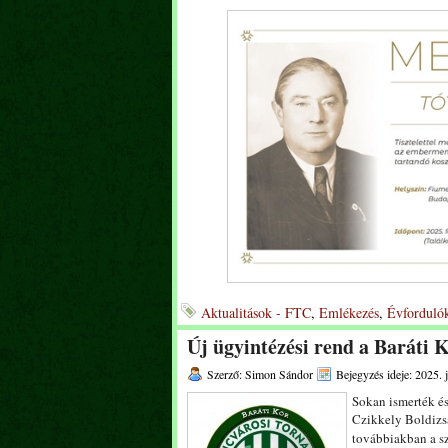
Aktualitások - FTC
,
Emlékezés
,
Évforduló
Új ügyintézési rend a Baráti 
Szerző: Simon Sándor
Bejegyzés ideje: 2025. 
Sokan ismerték és
Czikkely Boldizsá
továbbiakban a s