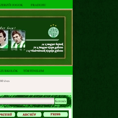
SZERZŐI JOGOK
FRADI.HU
SZURKOLÓK
TÖRTÉNELEM
ves
éves