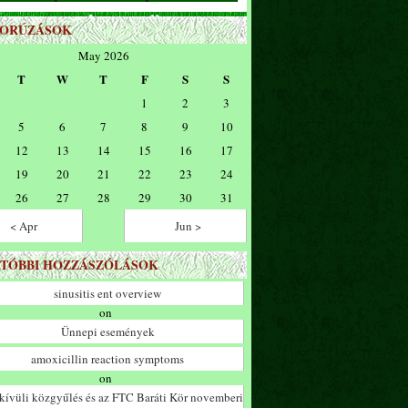
ZORÚZÁSOK
May 2026
T
W
T
F
S
S
1
2
3
5
6
7
8
9
10
12
13
14
15
16
17
19
20
21
22
23
24
26
27
28
29
30
31
< Apr
Jun >
TÓBBI HOZZÁSZÓLÁSOK
sinusitis ent overview
on
Ünnepi események
amoxicillin reaction symptoms
on
ívüli közgyűlés és az FTC Baráti Kör novemberi