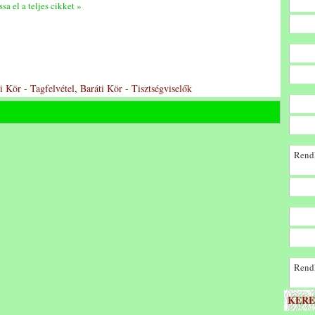
sa el a teljes cikket »
i Kör - Tagfelvétel
,
Baráti Kör - Tisztségviselők
Rendk
Rendk
KERE