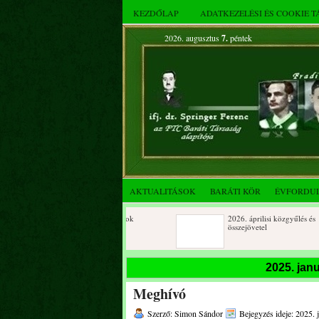
KEZDŐLAP
ADATKEZELÉSI ÉS COOKIE 
2026. augusztus
7.
péntek
AKTUALITÁSOK
BARÁTI KÖR
ÉVFORDU
Születésnapi koszorúzások
2026. áprilisi közgyűlés és
összejövetel
2025. decemberi évzáró
Születésnapi koszorúzások
2025. jan
összejövetel
Meghívó
Albert Flórián sírjának
Az FTC Baráti Kör 2025. októbe
megkoszorúzása
összejövetel
Szerző: Simon Sándor
Bejegyzés ideje: 2025. 