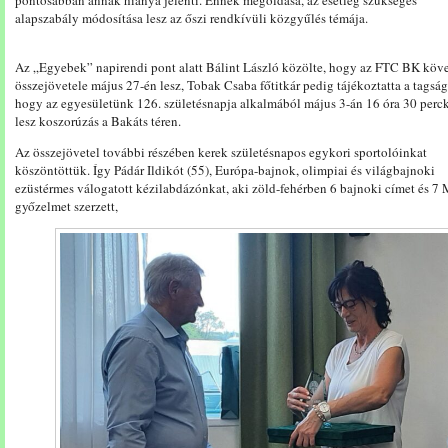
alapszabály módosítása lesz az őszi rendkívüli közgyűlés témája.
Az „Egyebek” napirendi pont alatt Bálint László közölte, hogy az FTC BK köv
összejövetele május 27-én lesz, Tobak Csaba főtitkár pedig tájékoztatta a tagság
hogy az egyesületünk 126. születésnapja alkalmából május 3-án 16 óra 30 perc
lesz koszorúzás a Bakáts téren.
Az összejövetel további részében kerek születésnapos egykori sportolóinkat
köszöntöttük. Így Pádár Ildikót (55), Európa-bajnok, olimpiai és világbajnoki
ezüstérmes válogatott kézilabdázónkat, aki zöld-fehérben 6 bajnoki címet és 7
győzelmet szerzett,