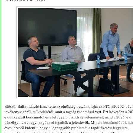
Először Bálint László ismertette az elnökség beszámolóját az FTC BK 2024. évi
tevékenységéről, működéséről, amit a tagság tudomásul vett. Ezt követően a 20
évről készült beszámolót és a felügyelő bizottság véleményét, majd a 2025. évi
pénzügyi tervet egyhangúan elfogadták a jelenlévők. Mind a beszámolóból, mi
éves tervből kiderült, hogy a legnagyobb problémát a tagdíjfizetési fegyelem,
pontosabban annak hiánya jelenti. Ennek megoldása, az esetleg szükséges