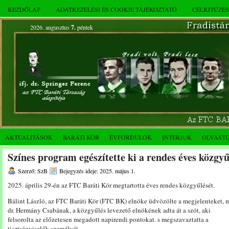
KEZDŐLAP
ADATKEZELÉSI ÉS COOKIE TÁJÉKOZTATÓ
CÉLKITŰZÉ
2026. augusztus
7.
péntek
AKTUALITÁSOK
BARÁTI KÖR
ÉVFORDULÓK
INTERJÚK
OLVAST
Színes program egészítette ki a rendes éves közgyű
Szerző: SzB
Bejegyzés ideje: 2025. május 1.
2025. április 29-én az FTC Baráti Kör megtartotta éves rendes közgyűlését.
Bálint László, az FTC Baráti Kör (FTC BK) elnöke üdvözölte a megjelenteket, 
dr. Hermány Csabának, a közgyűlés levezető elnökének adta át a szót, aki
felsorolta az előzetesen megadott napirendi pontokat. s megszavaztatta a
tisztségviselők személyét.