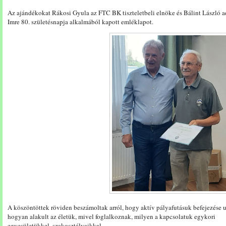
Az ajándékokat Rákosi Gyula az FTC BK tiszteletbeli elnöke és Bálint László ad
Imre 80. születésnapja alkalmából kapott emléklapot.
A köszöntöttek röviden beszámoltak arról, hogy aktív pályafutásuk befejezése 
hogyan alakult az életük, mivel foglalkoznak, milyen a kapcsolatuk egykori
egyesületükkel, szakosztályaikkal.