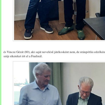
és Vincze Gézát (80), aki saját nevelésű játékosként nem, de utánpótlás edzőkén
szép sikereket ért el a Fradinál.