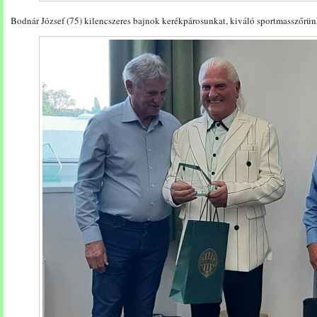
Bodnár József (75) kilencszeres bajnok kerékpárosunkat, kiváló sportmasszőrün