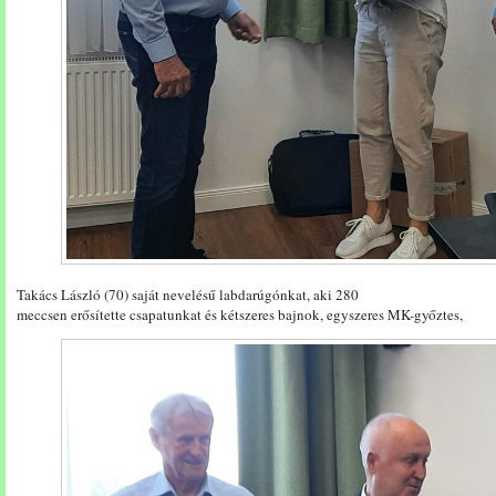
Takács László (70) saját nevelésű labdarúgónkat, aki 280
meccsen erősítette csapatunkat és kétszeres bajnok, egyszeres MK-győztes,