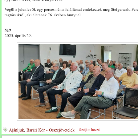
Végül a jelenlevők egy perces néma felállással emlékeztek meg Steigerwald Fer
tagtársukról, aki életének 76. évében hunyt el.
SzB
2025. április 29.
Ajánljuk
,
Baráti Kör - Összejövetelek
---
Szóljon hozzá