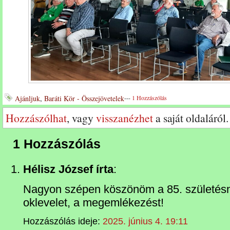
Ajánljuk
,
Baráti Kör - Összejövetelek
---
1 Hozzászólás
Hozzászólhat
, vagy
visszanézhet
a saját oldaláról.
1 Hozzászólás
Hélisz József írta
:
Nagyon szépen köszönöm a 85. születésna
oklevelet, a megemlékezést!
Hozzászólás ideje:
2025. június 4. 19:11