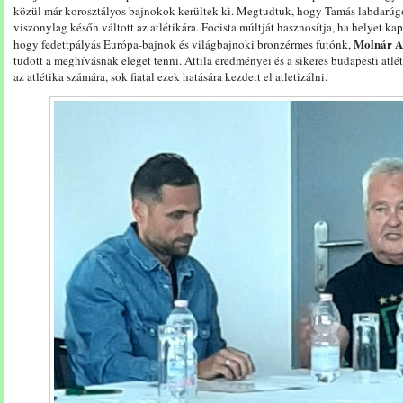
közül már korosztályos bajnokok kerültek ki. Megtudtuk, hogy Tamás labdarúgó
viszonylag későn váltott az atlétikára. Focista múltját hasznosítja, ha helyet k
Molnár At
hogy fedettpályás Európa-bajnok és világbajnoki bronzérmes futónk,
tudott a meghívásnak eleget tenni. Attila eredményei és a sikeres budapesti atlé
az atlétika számára, sok fiatal ezek hatására kezdett el atletizálni.