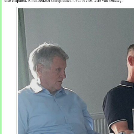
első csapatba. A nemzetközi szerepléshez további erősítésre van szükség.