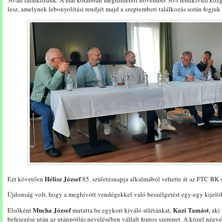
30-án találkozunk. A már korábban meghirdetett november 30-i rendkívüli közg
lesz, amelynek lebonyolítási rendjét majd a szeptemberi találkozás során fogjuk
Hélisz József
Ezt követően
85. születésnapja alkalmából vehette át az FTC BK 
Újdonság volt, hogy a meghívott vendégekkel való beszélgetést egy-egy kijelölt
Mucha József
Kazi Tamást
Elsőként
mutatta be egykori kiváló atlétánkat,
, ak
befejezése után az utánpótlás nevelésében vállalt fontos szerepet. A közel négy