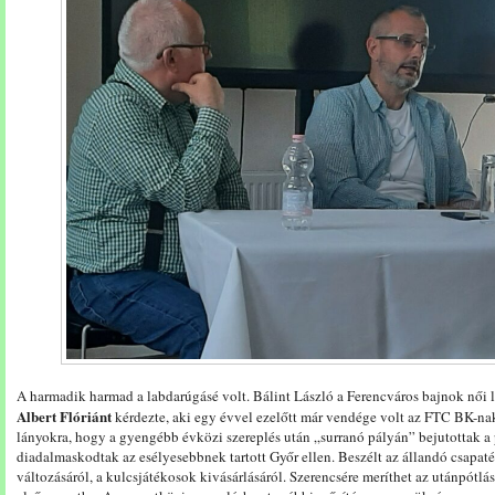
A harmadik harmad a labdarúgásé volt. Bálint László a Ferencváros bajnok női
Albert Flóriánt
kérdezte, aki egy évvel ezelőtt már vendége volt az FTC BK-n
lányokra, hogy a gyengébb évközi szereplés után „surranó pályán” bejutottak a 
diadalmaskodtak az esélyesebbnek tartott Győr ellen. Beszélt az állandó csapaté
változásáról, a kulcsjátékosok kivásárlásáról. Szerencsére meríthet az utánpótlásb