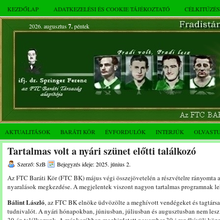
KEZDŐLAP
ADATKEZELÉSI ÉS COOKIE TÁJÉKOZTATÓ
CÉLKITŰZÉ
2026. augusztus
7.
péntek
AKTUALITÁSOK
BARÁTI KÖR
ÉVFORDULÓK
INTERJÚK
OLVAST
Tartalmas volt a nyári szünet előtti találkozó
Szerző: SzB
Bejegyzés ideje: 2025. június 2.
Az FTC Baráti Kör (FTC BK) május végi összejövetelén a részvételre rányomta a
nyaralások megkezdése. A megjelentek viszont nagyon tartalmas programnak leh
Bálint László
, az FTC BK elnöke üdvözölte a meghívott vendégeket és tagtársak
tudnivalót. A nyári hónapokban, júniusban, júliusban és augusztusban nem les