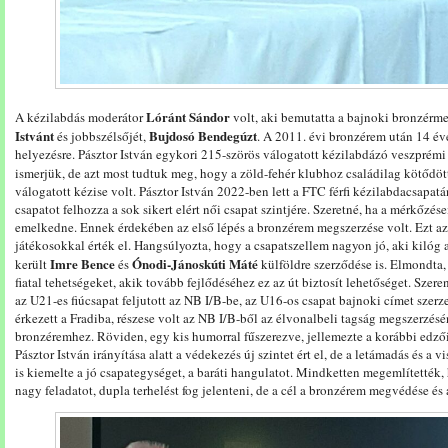
Lóránt Sándor
A kézilabdás moderátor
volt, aki bemutatta a bajnoki bronzérme
Istvánt
Bujdosó Bendegúzt
és jobbszélsőjét,
. A 2011. évi bronzérem után 14 év
helyezésre. Pásztor István egykori 215-szörös válogatott kézilabdázó veszprémi 
ismerjük, de azt most tudtuk meg, hogy a zöld-fehér klubhoz családilag kötődöt
válogatott kézise volt. Pásztor István 2022-ben lett a FTC férfi kézilabdacsapatán
csapatot felhozza a sok sikert elért női csapat szintjére. Szeretné, ha a mérkőz
emelkedne. Ennek érdekében az első lépés a bronzérem megszerzése volt. Ezt a
játékosokkal érték el. Hangsúlyozta, hogy a csapatszellem nagyon jó, aki kilóg
Imre Bence
Ónodi-Jánoskúti Máté
került
és
külföldre szerződése is. Elmondta,
fiatal tehetségeket, akik tovább fejlődéséhez ez az út biztosít lehetőséget. Szere
az U21-es fiúcsapat feljutott az NB I/B-be, az U16-os csapat bajnoki címet sze
érkezett a Fradiba, részese volt az NB I/B-ből az élvonalbeli tagság megszerzésén
bronzéremhez. Röviden, egy kis humorral fűszerezve, jellemezte a korábbi edz
Pásztor István irányítása alatt a védekezés új szintet ért el, de a letámadás és a 
is kiemelte a jó csapategységet, a baráti hangulatot. Mindketten megemlítették
nagy feladatot, dupla terhelést fog jelenteni, de a cél a bronzérem megvédése é