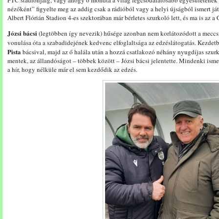
FTC stadionjáig, vagy ahogy ő mondta a világ legcsodálatosabb egyesületének
nézőként” figyelte meg az addig csak a rádióból vagy a helyi újságból ismert ját
Albert Flórián Stadion 4-es szektorában már bérletes szurkoló lett, és ma is az
Józsi bácsi
(legtöbben így nevezik) hűsége azonban nem korlátozódott a meccs
vonulása óta a szabadidejének kedvenc elfoglaltsága az edzéslátogatás. Kezdet
Pista
bácsival, majd az ő halála után a hozzá csatlakozó néhány nyugdíjas szurk
mentek, az állandóságot – többek között – Józsi bácsi jelentette. Mindenki ismert
a hír, hogy nélküle már el sem kezdődik az edzés.