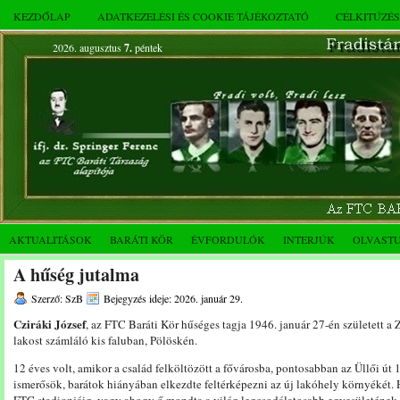
KEZDŐLAP
ADATKEZELÉSI ÉS COOKIE TÁJÉKOZTATÓ
CÉLKITŰZÉ
2026. augusztus
7.
péntek
AKTUALITÁSOK
BARÁTI KÖR
ÉVFORDULÓK
INTERJÚK
OLVAST
A hűség jutalma
Szerző: SzB
Bejegyzés ideje: 2026. január 29.
Cziráki József
, az FTC Baráti Kör hűséges tagja 1946. január 27-én született a 
lakost számláló kis faluban, Pölöskén.
12 éves volt, amikor a család felköltözött a fővárosba, pontosabban az Üllői út 
ismerősök, barátok hiányában elkezdte feltérképezni az új lakóhely környékét. H