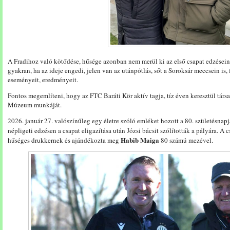
A Fradihoz való kötődése, hűsége azonban nem merül ki az első csapat edzései
gyakran, ha az ideje engedi, jelen van az utánpótlás, sőt a Soroksár meccsein is,
eseményeit, eredményeit.
Fontos megemlíteni, hogy az FTC Baráti Kör aktív tagja, tíz éven keresztül társ
Múzeum munkáját.
2026. január 27. valószínűleg egy életre szóló emléket hozott a 80. születésnap
népligeti edzésen a csapat eligazítása után Józsi bácsit szólították a pályára. A 
Habib Maiga
hűséges drukkernek és ajándékozta meg
80 számú mezével.