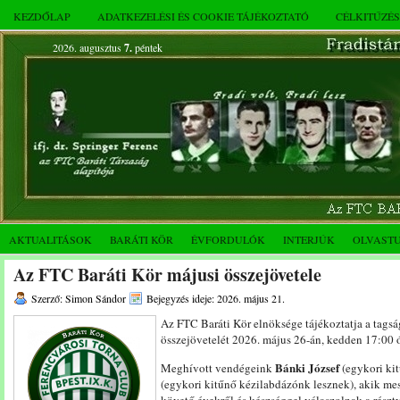
KEZDŐLAP
ADATKEZELÉSI ÉS COOKIE TÁJÉKOZTATÓ
CÉLKITŰZÉ
2026. augusztus
7.
péntek
AKTUALITÁSOK
BARÁTI KÖR
ÉVFORDULÓK
INTERJÚK
OLVAST
Az FTC Baráti Kör májusi összejövetele
Szerző: Simon Sándor
Bejegyzés ideje: 2026. május 21.
Az FTC Baráti Kör elnöksége tájékoztatja a tags
összejövetelét 2026. május 26-án, kedden 17:00 ó
Bánki József
Meghívott vendégeink
(egykori ki
(egykori kitűnő kézilabdázónk lesznek), akik mes