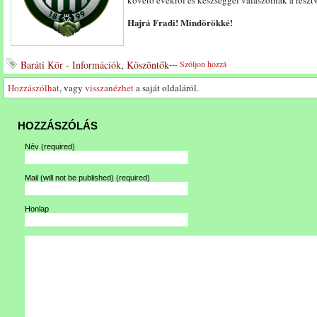
követő évekről és készséggel válaszolnak a részt
Hajrá Fradi! Mindörökké!
Baráti Kör - Információk
,
Köszöntők
---
Szóljon hozzá
Hozzászólhat
, vagy
visszanézhet
a saját oldaláról.
HOZZÁSZÓLÁS
Név
(required)
Mail (will not be published)
(required)
Honlap