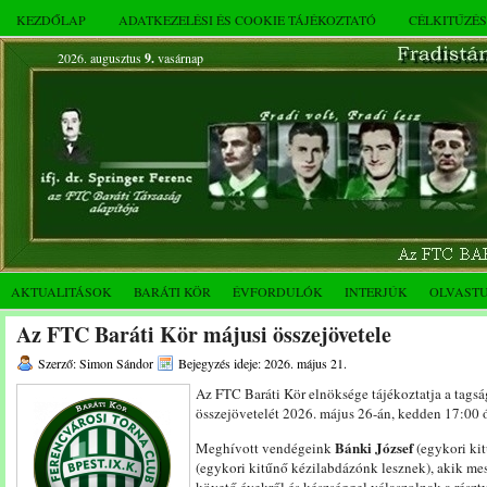
KEZDŐLAP
ADATKEZELÉSI ÉS COOKIE TÁJÉKOZTATÓ
CÉLKITŰZÉ
2026. augusztus
9.
vasárnap
AKTUALITÁSOK
BARÁTI KÖR
ÉVFORDULÓK
INTERJÚK
OLVAST
Az FTC Baráti Kör májusi összejövetele
Szerző: Simon Sándor
Bejegyzés ideje: 2026. május 21.
Az FTC Baráti Kör elnöksége tájékoztatja a tags
összejövetelét 2026. május 26-án, kedden 17:00 ó
Bánki József
Meghívott vendégeink
(egykori ki
(egykori kitűnő kézilabdázónk lesznek), akik mes