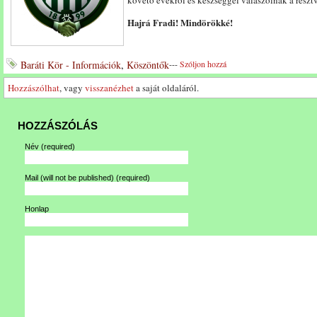
követő évekről és készséggel válaszolnak a részt
Hajrá Fradi! Mindörökké!
Baráti Kör - Információk
,
Köszöntők
---
Szóljon hozzá
Hozzászólhat
, vagy
visszanézhet
a saját oldaláról.
HOZZÁSZÓLÁS
Név
(required)
Mail (will not be published)
(required)
Honlap