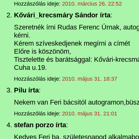
Hozzászólás ideje:
2010. március 26. 22:52
Kővári_krecsmáry Sándor írta
:
Szeretnék írni Rudas Ferenc Úrnak, autog
kérni.
Kérem szíveskedjenek megírni a címét
Előre is köszönöm,
Tisztelette és barátsággal: Kővári-krecsm
Cuha u.19.
Hozzászólás ideje:
2010. május 31. 18:37
Pilu írta
:
Nekem van Feri bácsitól autogramon,büsz
Hozzászólás ideje:
2010. május 31. 21:01
stefan porzo írta
:
Kedves Feri ba. születesnapod alkalmabo