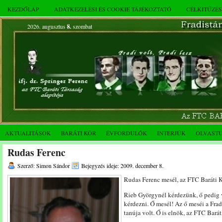
KEZDŐLAP
ADATKEZELÉSI ÉS COOKIE TÁJÉKOZTATÓ
CÉLKITŰZÉ
2026. augusztus
8.
szombat
AKTUALITÁSOK
BARÁTI KÖR
ÉVFORDULÓK
INTERJÚK
OLVAST
Rudas Ferenc
Szerző: Simon Sándor
Bejegyzés ideje: 2009. december 8.
Rudas Ferenc mesél, az FTC Baráti Kö
Rieb Györgynél kérdezünk, ő pedig 
kérdezni. Ő mesél! Az ő meséi a Frad
tanúja volt. Ő is elnök, az FTC Barát