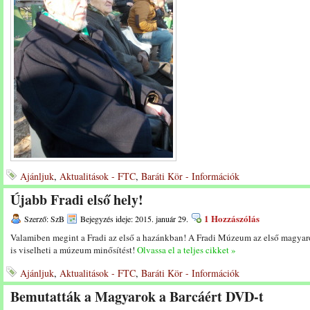
Ajánljuk
,
Aktualitások - FTC
,
Baráti Kör - Információk
Újabb Fradi első hely!
1 Hozzászólás
Szerző: SzB
Bejegyzés ideje: 2015. január 29.
Valamiben megint a Fradi az első a hazánkban! A Fradi Múzeum az első magya
is viselheti a múzeum minősítést!
Olvassa el a teljes cikket »
Ajánljuk
,
Aktualitások - FTC
,
Baráti Kör - Információk
Bemutatták a Magyarok a Barcáért DVD-t