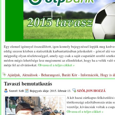
Egy elemző igénnyel összeállított, igen komoly bejegyzéssel lepjük meg kedves
eddig szezon közben a statisztikák karbantartásában jeleskedett – górcső alá vesz
mégpedig olyan részletességgel, amely egy csak a saját csapatáért szorító szurko
módon mégis lehetősége lesz megismerni az ellenfeleket, hogy ha a velük való
mérje fel az elvárásokat.
Olvassa el a teljes cikket »
Ajánljuk
,
Aktuálisok - Beharangozó
,
Baráti Kör - Információk
,
Hogy is á
Tavaszi bemutatkozás
SZÓLJON HOZZÁ
Szerző: SzB
Bejegyzés ideje: 2015. február 13.
A két hazai zártkapus felkészülési
törökországi edzőtáborozás után s
vezetője, kíváncsiak voltak a csapa
Olvassa el a teljes cikket »