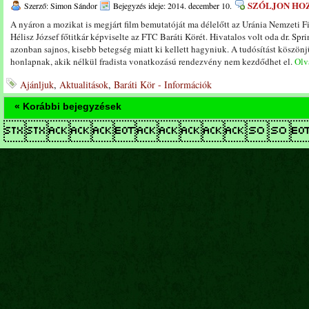
SZÓLJON HO
Szerző: Simon Sándor
Bejegyzés ideje: 2014. december 10.
A nyáron a mozikat is megjárt film bemutatóját ma délelőtt az Uránia Nemzeti 
Hélisz József főtitkár képviselte az FTC Baráti Körét. Hivatalos volt oda dr. Spr
azonban sajnos, kisebb betegség miatt ki kellett hagyniuk. A tudósítást köszön
honlapnak, akik nélkül fradista vonatkozású rendezvény nem kezdődhet el.
Olva
Ajánljuk
,
Aktualitások
,
Baráti Kör - Információk
« Korábbi bejegyzések
