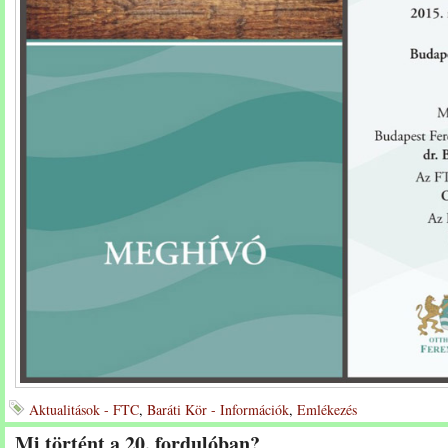
Aktualitások - FTC
,
Baráti Kör - Információk
,
Emlékezés
Mi történt a 20. fordulóban?