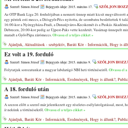
SZÓLJON HOZ
Szerző: Simon József
Bejegyzés ideje: 2015. március 17.
Az OTP Bank Liga 20. fordulójában a nemzeti ünnep miatt kicsit megváltozott a
egy péntek esti meccs, a Diósgyőr-Pécs nyitotta, de szombatra besűrítettek 6 t
16:00-kor a Nyíregyháza-Fradi, a Dunaújváros-Kecskemét és a Puskás Akadémi
Debrecen, 20:00-kor pedig az Újpest-Paks vette kezdetét. Vasárnap ünnepelt min
maradt a Győr-Pápa zárómeccs.
Olvassa el a teljes cikket »
Ajánljuk
,
Aktualitások - szubjektív
,
Baráti Kör - Információk
,
Hogy is ál
Ez volt a 19. forduló
SZÓLJON HOZZ
Szerző: Simon József
Bejegyzés ideje: 2015. március 9.
Folytatjuk sorozatunkat a magyar labdarúgó NBI heti történéseiről.
Olvassa el a 
Ajánljuk
,
Baráti Kör - Információk
,
Eredmények
,
Hogy is állunk?
,
Public
A 18. forduló után
SZÓLJON HOZZ
Szerző: Simon József
Bejegyzés ideje: 2015. március 3.
A szezon előtt a szerző már jelentkezett egy részletes esélylatolgatással, most, h
ír nekünk a történésekről.
Olvassa el a teljes cikket »
Ajánljuk
,
Baráti Kör - Információk
,
Eredmények
,
Hogy is állunk?
,
Public