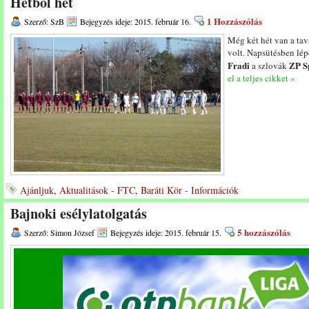
Hétből hét
1 Hozzászólás
Szerző: SzB
Bejegyzés ideje: 2015. február 16.
Még két hét van a tava
volt. Napsütésben lép
Fradi
ZP S
a szlovák
el a teljes cikket »
Ajánljuk
,
Aktualitások - FTC
,
Baráti Kör - Információk
Bajnoki esélylatolgatás
5 hozzászólás
Szerző: Simon József
Bejegyzés ideje: 2015. február 15.