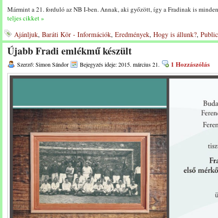
Mármint a 21. forduló az NB I-ben. Annak, aki győzött, így a Fradinak is minde
teljes cikket »
Ajánljuk
,
Baráti Kör - Információk
,
Eredmények
,
Hogy is állunk?
,
Public
Újabb Fradi emlékmű készült
1 Hozzászólás
Szerző: Simon Sándor
Bejegyzés ideje: 2015. március 21.