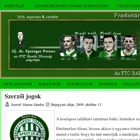
KEZDŐLAP
ADATKEZELÉSI ÉS COOKIE TÁJÉKOZTATÓ
CÉLKITŰZÉ
2026. augusztus
8.
szombat
AKTUALITÁSOK
BARÁTI KÖR
ÉVFORDULÓK
INTERJÚK
OLVAST
Szerzői jogok
Szerző: Simon Sándor
Bejegyzés ideje: 2009. október 13.
A honlapon található tartalmat bárki, bármikor s
Értelmetlen tiltani, hiszen akkor is ugyanez tört
marad a tudat, hogy ha már másolják a munkáját, a
nevét meg sem említik, akkor pedig sokszorosan i