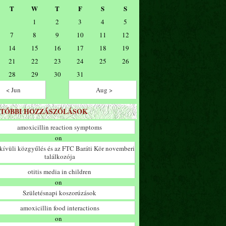
T
W
T
F
S
S
1
2
3
4
5
7
8
9
10
11
12
14
15
16
17
18
19
21
22
23
24
25
26
28
29
30
31
< Jun
Aug >
TÓBBI HOZZÁSZÓLÁSOK
amoxicillin reaction symptoms
on
ívüli közgyűlés és az FTC Baráti Kör novemberi
találkozója
otitis media in children
on
Születésnapi koszorúzások
amoxicillin food interactions
on