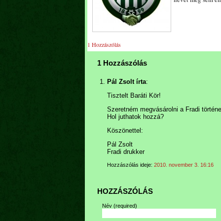
1 Hozzászólás
1 Hozzászólás
Pál Zsolt írta
:
Tisztelt Baráti Kör!
Szeretném megvásárolni a Fradi történet
Hol juthatok hozzá?
Köszönettel:
Pál Zsolt
Fradi drukker
Hozzászólás ideje:
2010. november 3. 16:16
HOZZÁSZÓLÁS
Név
(required)