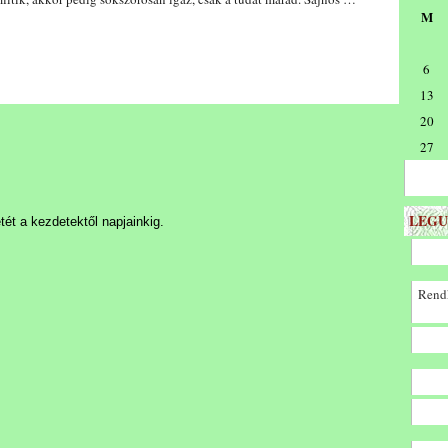
M
6
13
20
27
LEGU
ét a kezdetektől napjainkig.
Rendk