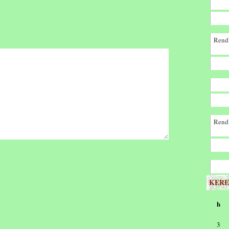
Rendk
Rendk
KERE
h
3