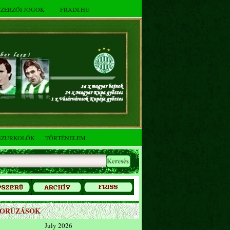
SZERZŐI JOGOK
FRADI.HU
SZURKOLÓK
TÖRTÉNELEM
ZORÚZÁSOK
July 2026