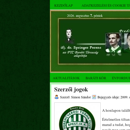
KEZDŐLAP
ADATKEZELÉSI ÉS COOKIE 
2026. augusztus
7.
péntek
AKTUALITÁSOK
BARÁTI KÖR
ÉVFORDU
Szerzői jogok
Szerző: Simon Sándor
Bejegyzés ideje: 2009. 
A honlapon találh
Értelmetlen tilta
marad a tudat, ho
nevét meg sem eml