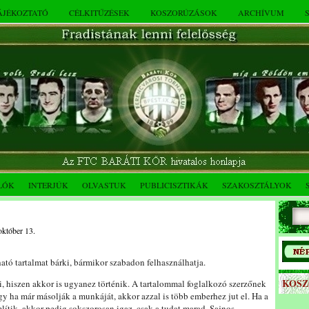
TÁJÉKOZTATÓ
CÉLKITŰZÉSEK
KOSZORÚZÁSOK
ARCHÍVUM
LÓK
INTERJÚK
OLVASTUK
PUBLICISZTIKÁK
SZAKOSZTÁLYOK
október 13.
ató tartalmat bárki, bármikor szabadon felhasználhatja.
KOS
ni, hiszen akkor is ugyanez történik. A tartalommal foglalkozó szerzőnek
gy ha már másolják a munkáját, akkor azzal is több emberhez jut el. Ha a
ítik, akkor pedig sokszorosan igaz, csak a tudat marad. Sajnos …