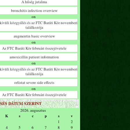
A hűség jutalma
bronchitis infection overview
on
ívüli közgyűlés és az FTC Baráti Kör novemberi
találkozója
augmentin basic overview
on
Az FTC Baráti Kör februári összejövetele
amoxicillin patient information
on
ívüli közgyűlés és az FTC Baráti Kör novemberi
találkozója
orlistat severe side effects
on
Az FTC Baráti Kör februári összejövetele
SÉS DÁTUM SZERINT
2026. augusztus
K
s
c
p
s
v
1
2
4
5
6
7
8
9